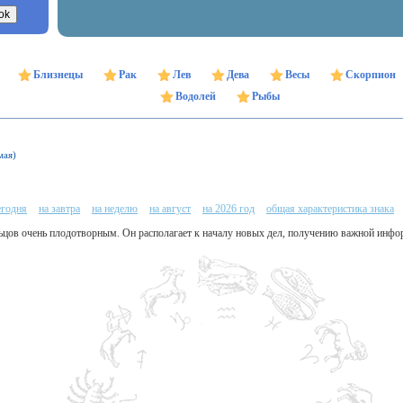
Близнецы
Рак
Лев
Дева
Весы
Скорпион
Водолей
Рыбы
мая)
егодня
на завтра
на неделю
на август
на 2026 год
общая характеристика знака
льцов очень плодотворным. Он располагает к началу новых дел, получению важной инфо