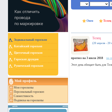
Овен
Телец
Телец
Зодиакальный гороскоп
(20 апреля - 20 
Китайский гороскоп
Цветочный гороскоп
прогноз на 3 июля 2018
на с
Гороскоп друидов
Этот день обещает быть для Те
Рунический гороскоп
Мой профиль
Мои гороскопы
Персональный гороскоп
Совместимость
Подписка на гороскопы