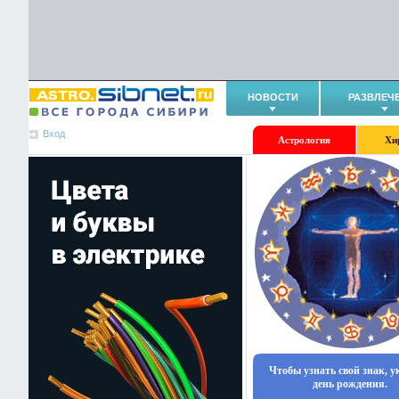
НОВОСТИ
РАЗВЛЕЧ
Вход
Астрология
Хи
Чтобы узнать свой знак, 
день рождения.