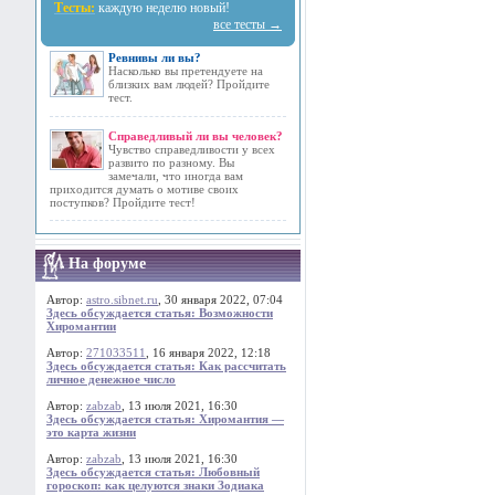
Тесты:
каждую неделю новый!
все тесты →
Ревнивы ли вы?
Насколько вы претендуете на
близких вам людей? Пройдите
тест.
Справедливый ли вы человек?
Чувство справедливости у всех
развито по разному. Вы
замечали, что иногда вам
приходится думать о мотиве своих
поступков? Пройдите тест!
На форуме
Автор:
astro.sibnet.ru
, 30 января 2022, 07:04
Здесь обсуждается статья: Возможности
Хиромантии
Автор:
271033511
, 16 января 2022, 12:18
Здесь обсуждается статья: Как рассчитать
личное денежное число
Автор:
zabzab
, 13 июля 2021, 16:30
Здесь обсуждается статья: Хиромантия —
это карта жизни
Автор:
zabzab
, 13 июля 2021, 16:30
Здесь обсуждается статья: Любовный
гороскоп: как целуются знаки Зодиака