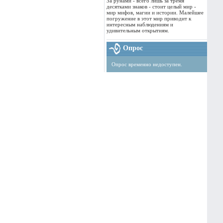
За рунами - всего лишь за тремя
десятками знаков - стоит целый мир -
мир мифов, магии и истории. Малейшее
погружение в этот мир приводит к
интересным наблюдениям и
удивительным открытиям.
Опрос
Опрос временно недоступен.