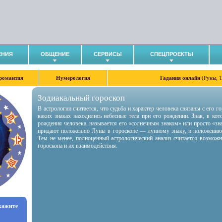
ЕНИЯ
ОБЩЕНИЕ
СЕРВИСЫ
СПЕЦПРОЕКТЫ
романтия
Нумерология
Гадания онлайн
(Руны, 
Зодиакальный гороскоп
В астрологии считается, что судьба и характер человека связаны с его 
каких знаках находились небесные тела при его рождении. Знак, в ко
рождения человека, называется его «солнечным знаком» или просто «зн
придают положению Луны в гороскопе — лунному знаку, и положению
Тем не менее, полноценный астрологический анализ считается возмож
гороскопа и их взаимодействия.
укажите