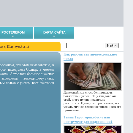
РОСТЕЛЕКОМ
КАРТА САЙТА
Таро, Шар судьбы…)
Как рассчитать личное денежное
число
гороскопом, при этом немаловажно, в
тором находилось Солнце, в момент
аком». Астрологи большое значение
 асцендента — восходящему знаку.
ным только с учётом всех факторов
Денежный код способен привлечь
богатство и успех. Но у каждого он
свой, и его нужно правильно
рассчитать. Нумеролог рассказала, как
узнать личное денежное число и как его
применять.
Тайна Таро: мракобесие или
инструмент для подсознания?