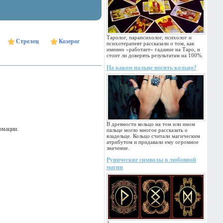
Таролог, парапсихолог, психолог и
Стрелец
Козерог
психотерапевт рассказали о том, как
именно «работает» гадание на Таро, и
стоит ли доверять результатам на 100%.
На каком пальце носить кольцо?
В древности кольцо на том или ином
рмации.
пальце могло многое рассказать о
владельце. Кольцо считали магическим
атрибутом и придавали ему огромное
значение.
Рунические символы в любовной
магии