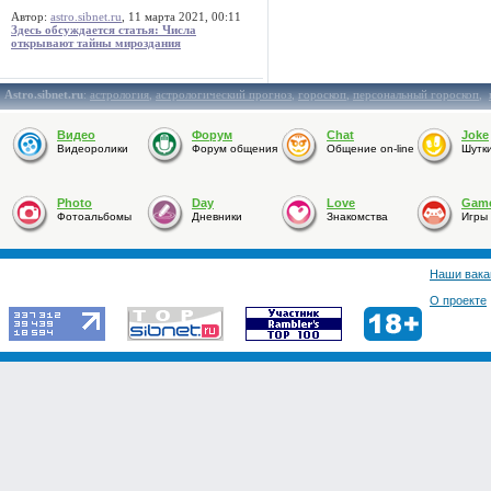
Автор:
astro.sibnet.ru
, 11 марта 2021, 00:11
Здесь обсуждается статья: Числа
открывают тайны мироздания
Astro.sibnet.ru
:
астрология
,
астрологический прогноз
,
гороскоп
,
персональный гороскоп
,
Видео
Форум
Chat
Joke
Видеоролики
Форум общения
Общение on-line
Шутк
Photo
Day
Love
Gam
Фотоальбомы
Дневники
Знакомства
Игры
Наши вака
О проекте