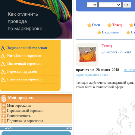
Овен
Телец
Скорпион
Ст
Телец
Зодиакальный гороскоп
(20 апреля - 20 мая)
Китайский гороскоп
Цветочный гороскоп
прогноз на 28 июня 2018
на сег
Гороскоп друидов
характеристика знака
Рунический гороскоп
Тельцов ждёт очень насыщенный день.
стоит быть в финансовой сфере.
Мой профиль
Мои гороскопы
Персональный гороскоп
Совместимость
Подписка на гороскопы