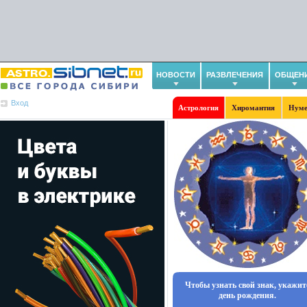
НОВОСТИ
РАЗВЛЕЧЕНИЯ
ОБЩЕН
Вход
Астрология
Хиромантия
Нуме
Чтобы узнать свой знак, укажит
день рождения.