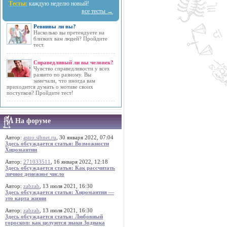
Тесты:
каждую неделю новый!
все тесты →
Ревнивы ли вы?
Насколько вы претендуете на
близких вам людей? Пройдите
тест.
Справедливый ли вы человек?
Чувство справедливости у всех
развито по разному. Вы
замечали, что иногда вам
приходится думать о мотиве своих
поступков? Пройдите тест!
На форуме
Автор:
astro.sibnet.ru
, 30 января 2022, 07:04
Здесь обсуждается статья: Возможности
Хиромантии
Автор:
271033511
, 16 января 2022, 12:18
Здесь обсуждается статья: Как рассчитать
личное денежное число
Автор:
zabzab
, 13 июля 2021, 16:30
Здесь обсуждается статья: Хиромантия —
это карта жизни
Автор:
zabzab
, 13 июля 2021, 16:30
Здесь обсуждается статья: Любовный
гороскоп: как целуются знаки Зодиака