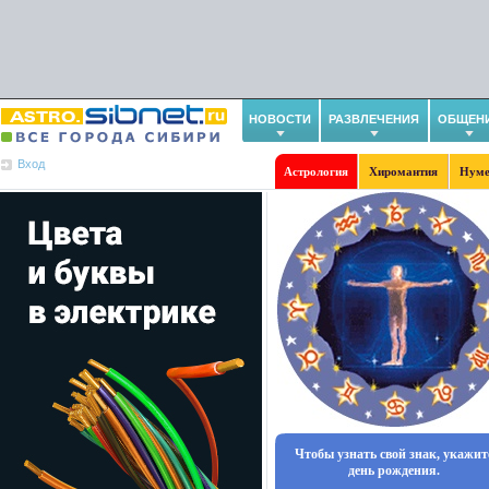
НОВОСТИ
РАЗВЛЕЧЕНИЯ
ОБЩЕН
Вход
Астрология
Хиромантия
Нуме
Чтобы узнать свой знак, укажит
день рождения.