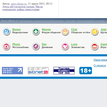
Автор:
astro.sibnet.ru
, 11 марта 2021, 00:11
Здесь обсуждается статья: Числа
открывают тайны мироздания
Astro.sibnet.ru
:
астрология
,
астрологический прогноз
,
гороскоп
,
персональный гороскоп
,
Видео
Форум
Chat
Joke
Видеоролики
Форум общения
Общение on-line
Шутк
Photo
Day
Love
Gam
Фотоальбомы
Дневники
Знакомства
Игры
Наши вака
О проекте