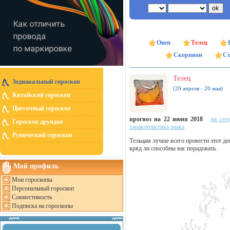
Овен
Телец
Скорпион
Ст
Телец
Зодиакальный гороскоп
(20 апреля - 20 мая)
Китайский гороскоп
Цветочный гороскоп
прогноз на 22 июня 2018
на сег
Гороскоп друидов
характеристика знака
Рунический гороскоп
Тельцам лучше всего провести этот де
вряд ли способны вас порадовать.
Мой профиль
Мои гороскопы
Персональный гороскоп
Совместимость
Подписка на гороскопы