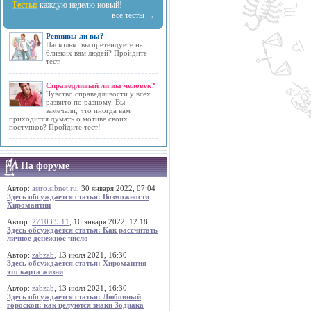
Тесты:
каждую неделю новый!
все тесты →
Ревнивы ли вы?
Насколько вы претендуете на
близких вам людей? Пройдите
тест.
Справедливый ли вы человек?
Чувство справедливости у всех
развито по разному. Вы
замечали, что иногда вам
приходится думать о мотиве своих
поступков? Пройдите тест!
На форуме
Автор:
astro.sibnet.ru
, 30 января 2022, 07:04
Здесь обсуждается статья: Возможности
Хиромантии
Автор:
271033511
, 16 января 2022, 12:18
Здесь обсуждается статья: Как рассчитать
личное денежное число
Автор:
zabzab
, 13 июля 2021, 16:30
Здесь обсуждается статья: Хиромантия —
это карта жизни
Автор:
zabzab
, 13 июля 2021, 16:30
Здесь обсуждается статья: Любовный
гороскоп: как целуются знаки Зодиака