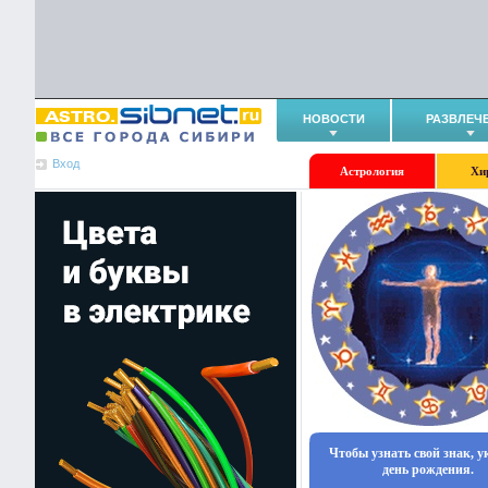
НОВОСТИ
РАЗВЛЕЧ
Вход
Астрология
Хи
Чтобы узнать свой знак, 
день рождения.