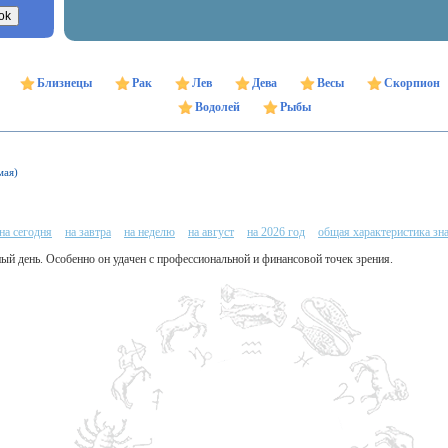
Близнецы
Рак
Лев
Дева
Весы
Скорпион
Водолей
Рыбы
мая)
на сегодня
на завтра
на неделю
на август
на 2026 год
общая характеристика зн
ый день. Особенно он удачен с профессиональной и финансовой точек зрения.