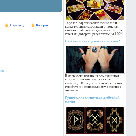
Таролог, парапсихолог, психолог и
Стрелец
Козерог
психотерапевт рассказали о том, как
именно «работает» гадание на Таро, и
стоит ли доверять результатам на 100%.
На каком пальце носить кольцо?
ака
В древности кольцо на том или ином
пальце могло многое рассказать о
владельце. Кольцо считали магическим
атрибутом и придавали ему огромное
значение.
Рунические символы в любовной
магии