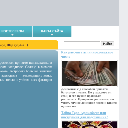
РОСТЕЛЕКОМ
КАРТА САЙТА
Таро, Шар судьбы…)
Как рассчитать личное денежное
число
гороскопом, при этом немаловажно, в
тором находилось Солнце, в момент
аком». Астрологи большое значение
 асцендента — восходящему знаку.
ным только с учётом всех факторов
Денежный код способен привлечь
богатство и успех. Но у каждого он
свой, и его нужно правильно
рассчитать. Нумеролог рассказала, как
узнать личное денежное число и как его
применять.
Тайна Таро: мракобесие или
инструмент для подсознания?