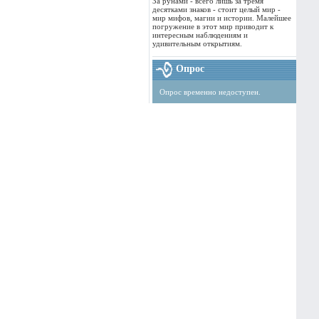
За рунами - всего лишь за тремя
десятками знаков - стоит целый мир -
мир мифов, магии и истории. Малейшее
погружение в этот мир приводит к
интересным наблюдениям и
удивительным открытиям.
Опрос
Опрос временно недоступен.