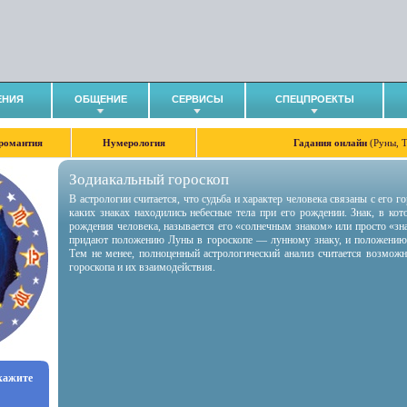
ЕНИЯ
ОБЩЕНИЕ
СЕРВИСЫ
СПЕЦПРОЕКТЫ
романтия
Нумерология
Гадания онлайн
(Руны, 
Зодиакальный гороскоп
В астрологии считается, что судьба и характер человека связаны с его 
каких знаках находились небесные тела при его рождении. Знак, в ко
рождения человека, называется его «солнечным знаком» или просто «зн
придают положению Луны в гороскопе — лунному знаку, и положению
Тем не менее, полноценный астрологический анализ считается возмож
гороскопа и их взаимодействия.
укажите