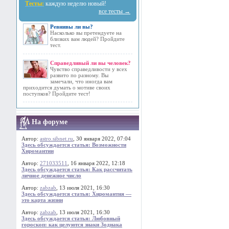
Тесты:
каждую неделю новый!
все тесты →
Ревнивы ли вы?
Насколько вы претендуете на
близких вам людей? Пройдите
тест.
Справедливый ли вы человек?
Чувство справедливости у всех
развито по разному. Вы
замечали, что иногда вам
приходится думать о мотиве своих
поступков? Пройдите тест!
На форуме
Автор:
astro.sibnet.ru
, 30 января 2022, 07:04
Здесь обсуждается статья: Возможности
Хиромантии
Автор:
271033511
, 16 января 2022, 12:18
Здесь обсуждается статья: Как рассчитать
личное денежное число
Автор:
zabzab
, 13 июля 2021, 16:30
Здесь обсуждается статья: Хиромантия —
это карта жизни
Автор:
zabzab
, 13 июля 2021, 16:30
Здесь обсуждается статья: Любовный
гороскоп: как целуются знаки Зодиака