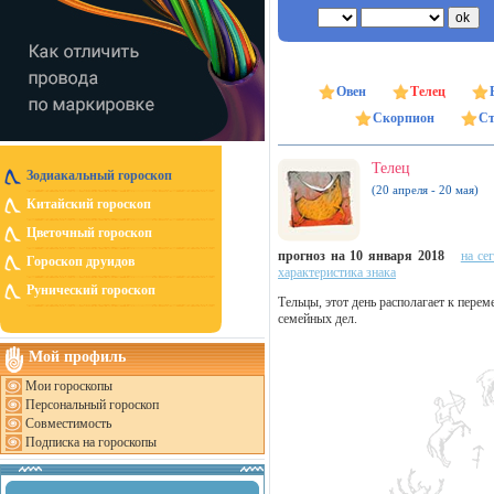
Овен
Телец
Скорпион
Ст
Телец
Зодиакальный гороскоп
(20 апреля - 20 мая)
Китайский гороскоп
Цветочный гороскоп
прогноз на 10 января 2018
на се
Гороскоп друидов
характеристика знака
Рунический гороскоп
Тельцы, этот день располагает к пер
семейных дел.
Мой профиль
Мои гороскопы
Персональный гороскоп
Совместимость
Подписка на гороскопы