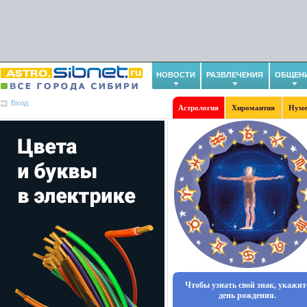
НОВОСТИ
РАЗВЛЕЧЕНИЯ
ОБЩЕН
Вход
Астрология
Хиромантия
Нуме
Чтобы узнать свой знак, укажит
день рождения.