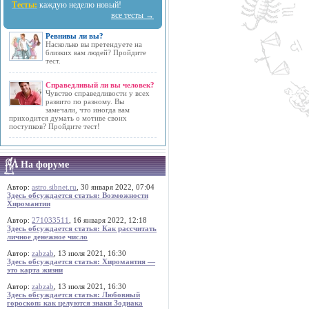
Тесты:
каждую неделю новый!
все тесты →
Ревнивы ли вы?
Насколько вы претендуете на
близких вам людей? Пройдите
тест.
Справедливый ли вы человек?
Чувство справедливости у всех
развито по разному. Вы
замечали, что иногда вам
приходится думать о мотиве своих
поступков? Пройдите тест!
На форуме
Автор:
astro.sibnet.ru
, 30 января 2022, 07:04
Здесь обсуждается статья: Возможности
Хиромантии
Автор:
271033511
, 16 января 2022, 12:18
Здесь обсуждается статья: Как рассчитать
личное денежное число
Автор:
zabzab
, 13 июля 2021, 16:30
Здесь обсуждается статья: Хиромантия —
это карта жизни
Автор:
zabzab
, 13 июля 2021, 16:30
Здесь обсуждается статья: Любовный
гороскоп: как целуются знаки Зодиака