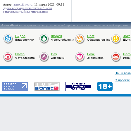
Автор:
astro.sibnet.ru
, 11 марта 2021, 00:11
Здесь обсуждается статья: Числа
открывают тайны мироздания
Astro.sibnet.ru
:
астрология
,
астрологический прогноз
,
гороскоп
,
персональный гороскоп
,
Видео
Форум
Chat
Joke
Видеоролики
Форум общения
Общение on-line
Шутк
Photo
Day
Love
Gam
Фотоальбомы
Дневники
Знакомства
Игры
Наши вака
О проекте