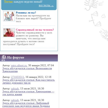
Тесты:
каждую неделю новый!
все тесты →
Ревнивы ли вы?
Насколько вы претендуете на
близких вам людей? Пройдите
тест.
Справедливый ли вы человек?
Чувство справедливости у всех
развито по разному. Вы
замечали, что иногда вам
приходится думать о мотиве своих
поступков? Пройдите тест!
На форуме
Автор:
astro.sibnet.ru
, 30 января 2022, 07:04
Здесь обсуждается статья: Возможности
Хиромантии
Автор:
271033511
, 16 января 2022, 12:18
Здесь обсуждается статья: Как рассчитать
личное денежное число
Автор:
zabzab
, 13 июля 2021, 16:30
Здесь обсуждается статья: Хиромантия —
это карта жизни
Автор:
zabzab
, 13 июля 2021, 16:30
Здесь обсуждается статья: Любовный
гороскоп: как целуются знаки Зодиака