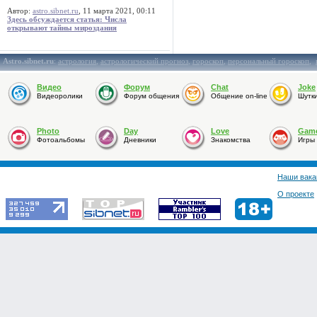
Автор:
astro.sibnet.ru
, 11 марта 2021, 00:11
Здесь обсуждается статья: Числа
открывают тайны мироздания
Astro.sibnet.ru
:
астрология
,
астрологический прогноз
,
гороскоп
,
персональный гороскоп
,
Видео
Форум
Chat
Joke
Видеоролики
Форум общения
Общение on-line
Шутк
Photo
Day
Love
Gam
Фотоальбомы
Дневники
Знакомства
Игры
Наши вака
О проекте