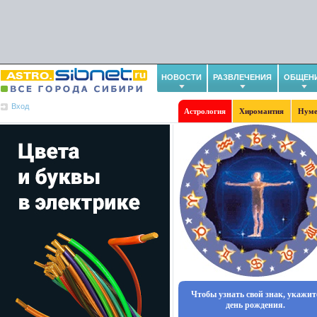
НОВОСТИ
РАЗВЛЕЧЕНИЯ
ОБЩЕН
Вход
Астрология
Хиромантия
Нуме
Чтобы узнать свой знак, укажит
день рождения.