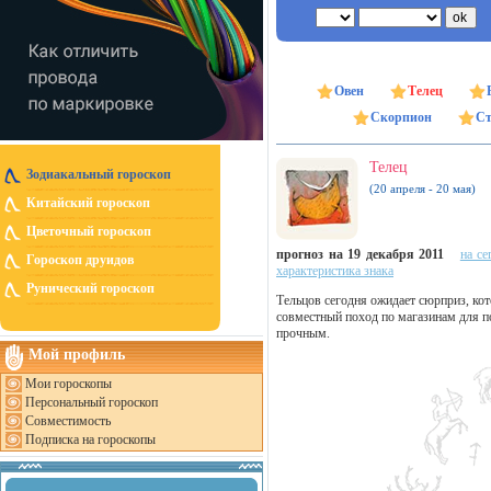
Овен
Телец
Скорпион
Ст
Телец
Зодиакальный гороскоп
(20 апреля - 20 мая)
Китайский гороскоп
Цветочный гороскоп
прогноз на 19 декабря 2011
на се
Гороскоп друидов
характеристика знака
Рунический гороскоп
Тельцов сегодня ожидает сюрприз, ко
совместный поход по магазинам для п
прочным.
Мой профиль
Мои гороскопы
Персональный гороскоп
Совместимость
Подписка на гороскопы