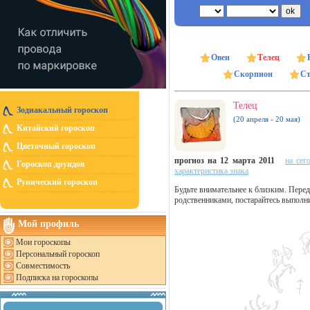
Овен
Телец
Скорпион
Ст
Телец
Зодиакальный гороскоп
(20 апреля - 20 мая)
Китайский гороскоп
Цветочный гороскоп
прогноз на 12 марта 2011
на сег
Гороскоп друидов
характеристика знака
Рунический гороскоп
Будьте внимательнее к близким. Перед 
родственниками, постарайтесь выполни
Мой профиль
Мои гороскопы
Персональный гороскоп
Совместимость
Подписка на гороскопы