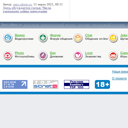
Автор:
astro.sibnet.ru
, 11 марта 2021, 00:11
Здесь обсуждается статья: Числа
открывают тайны мироздания
Astro.sibnet.ru
:
астрология
,
астрологический прогноз
,
гороскоп
,
персональный гороскоп
,
Видео
Форум
Chat
Joke
Видеоролики
Форум общения
Общение on-line
Шутк
Photo
Day
Love
Gam
Фотоальбомы
Дневники
Знакомства
Игры
Наши вака
О проекте