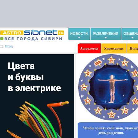
НОВОСТИ
РАЗВЛЕЧЕНИЯ
ОБЩЕН
Вход
Астрология
Хиромантия
Нуме
Чтобы узнать свой знак, укажит
день рождения.