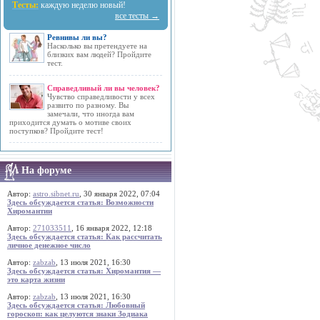
Тесты:
каждую неделю новый!
все тесты →
Ревнивы ли вы?
Насколько вы претендуете на
близких вам людей? Пройдите
тест.
Справедливый ли вы человек?
Чувство справедливости у всех
развито по разному. Вы
замечали, что иногда вам
приходится думать о мотиве своих
поступков? Пройдите тест!
На форуме
Автор:
astro.sibnet.ru
, 30 января 2022, 07:04
Здесь обсуждается статья: Возможности
Хиромантии
Автор:
271033511
, 16 января 2022, 12:18
Здесь обсуждается статья: Как рассчитать
личное денежное число
Автор:
zabzab
, 13 июля 2021, 16:30
Здесь обсуждается статья: Хиромантия —
это карта жизни
Автор:
zabzab
, 13 июля 2021, 16:30
Здесь обсуждается статья: Любовный
гороскоп: как целуются знаки Зодиака