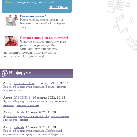
Тесты:
каждую неделю новый!
все тесты →
Ревнивы ли вы?
Насколько вы претендуете на
близких вам людей? Пройдите
тест.
Справедливый ли вы человек?
Чувство справедливости у всех
развито по разному. Вы
замечали, что иногда вам
приходится думать о мотиве своих
поступков? Пройдите тест!
На форуме
Автор:
astro.sibnet.ru
, 30 января 2022, 07:04
Здесь обсуждается статья: Возможности
Хиромантии
Автор:
271033511
, 16 января 2022, 12:18
Здесь обсуждается статья: Как рассчитать
личное денежное число
Автор:
zabzab
, 13 июля 2021, 16:30
Здесь обсуждается статья: Хиромантия —
это карта жизни
Автор:
zabzab
, 13 июля 2021, 16:30
Здесь обсуждается статья: Любовный
гороскоп: как целуются знаки Зодиака