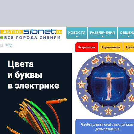
НОВОСТИ
РАЗВЛЕЧЕНИЯ
ОБЩЕН
Вход
Астрология
Хиромантия
Нуме
Чтобы узнать свой знак, укажит
день рождения.