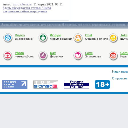
Автор:
astro.sibnet.ru
, 11 марта 2021, 00:11
Здесь обсуждается статья: Числа
открывают тайны мироздания
Astro.sibnet.ru
:
астрология
,
астрологический прогноз
,
гороскоп
,
персональный гороскоп
,
Видео
Форум
Chat
Joke
Видеоролики
Форум общения
Общение on-line
Шутк
Photo
Day
Love
Gam
Фотоальбомы
Дневники
Знакомства
Игры
Наши вака
О проекте