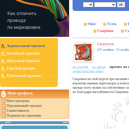
Овен
Телец
Скорпион
Ст
Скорпион
Зодиакальный гороскоп
(23 октября - 21 ноябр
Китайский гороскоп
Цветочный гороскоп
на сегодня
на завтра
прогноз на н
Гороскоп друидов
характеристика знака
Рунический гороскоп
Скорпион на этой неделе при желании 
вероятны важные переговоры и появле
прежде всего нужно на собственные си
но благодаря настойчивости Скорпион 
Мой профиль
Мои гороскопы
Персональный гороскоп
Совместимость
Подписка на гороскопы