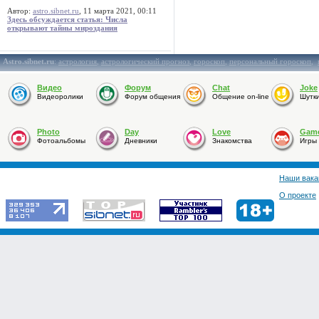
Автор:
astro.sibnet.ru
, 11 марта 2021, 00:11
Здесь обсуждается статья: Числа
открывают тайны мироздания
Astro.sibnet.ru
:
астрология
,
астрологический прогноз
,
гороскоп
,
персональный гороскоп
,
Видео
Форум
Chat
Joke
Видеоролики
Форум общения
Общение on-line
Шутк
Photo
Day
Love
Gam
Фотоальбомы
Дневники
Знакомства
Игры
Наши вака
О проекте