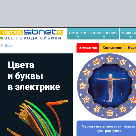
НОВОСТИ
РАЗВЛЕЧЕНИЯ
ОБЩЕН
Вход
Астрология
Хиромантия
Нуме
Чтобы узнать свой знак, укажит
день рождения.