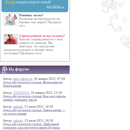
Тесты:
каждую неделю новый!
все тесты →
Ревнивы ли вы?
Насколько вы претендуете на
близких вам людей? Пройдите
тест.
Справедливый ли вы человек?
Чувство справедливости у всех
развито по разному. Вы
замечали, что иногда вам
приходится думать о мотиве своих
поступков? Пройдите тест!
На форуме
Автор:
astro.sibnet.ru
, 30 января 2022, 07:04
Здесь обсуждается статья: Возможности
Хиромантии
Автор:
271033511
, 16 января 2022, 12:18
Здесь обсуждается статья: Как рассчитать
личное денежное число
Автор:
zabzab
, 13 июля 2021, 16:30
Здесь обсуждается статья: Хиромантия —
это карта жизни
Автор:
zabzab
, 13 июля 2021, 16:30
Здесь обсуждается статья: Любовный
гороскоп: как целуются знаки Зодиака