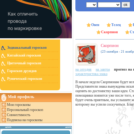
Овен
Телец
Скорпион
Ст
Скорпион
Зодиакальный гороскоп
(23 октября - 21 ноябр
Китайский гороскоп
Цветочный гороскоп
на сегодня
на завтра
прогноз на н
Гороскоп друидов
характеристика знака
Рунический гороскоп
В начале недели Скорпионам будет нел
Представители знака вынуждены искать
оценить по достоинству ваши идеи. Ста
помощники появятся уже после того,
Мой профиль
будет очень приятным, вы услышите м
которому вы успели соскучиться. Бла
Мои гороскопы
Персональный гороскоп
Совместимость
Подписка на гороскопы