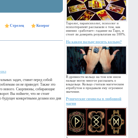
Таролог, парапсихолог, психолог и
Стрелец
Козерог
психотерапевт рассказали о том, как
именно «работает» гадание на Таро, и
стоит ли доверять результатам на 100%.
На каком пальце носить кольцо?
нака
В древности кольцо на том или ином
альных задач, ставят перед собой
пальце могло многое рассказать о
облемам он не приведет. Также это
владельце. Кольцо считали магическим
атрибутом и придавали ему огромное
то нового. Скорпионы, собирающие
значение.
орот. Вы поймете, что не стоит
то будущее конкретными делами изо дня
Рунические символы в любовной
магии