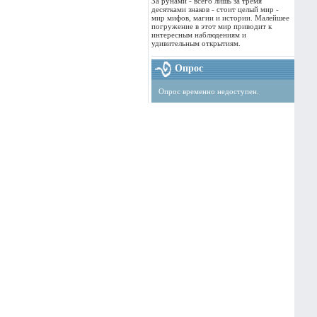
За рунами - всего лишь за тремя
десятками знаков - стоит целый мир -
мир мифов, магии и истории. Малейшее
погружение в этот мир приводит к
интересным наблюдениям и
удивительным открытиям.
Опрос
Опрос временно недоступен.