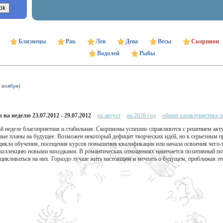
Близнецы
Рак
Лев
Дева
Весы
Скорпион
Водолей
Рыбы
1 ноября)
 на неделю 23.07.2012 - 29.07.2012
на август
на 2026 год
общая характеристика з
ой неделе благоприятная и стабильная: Скорпионы успешно справляются с решением акту
ые планы на будущее. Возможен некоторый дефицит творческих идей, но к серьезным пр
цикла обучения, посещения курсов повышения квалификации или начала освоения чего-
 коллекцию новыми находками. В романтических отношениях намечается позитивный пов
цикливаться на них. Гораздо лучше жить настоящим и мечтать о будущем, приближая э