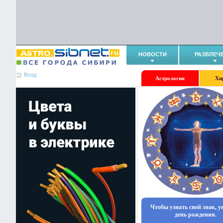
НОВОСТИ
РАЗВЛЕЧ
Вход
Астрология
Хи
Чтобы узнать свой знак, 
день рождения.