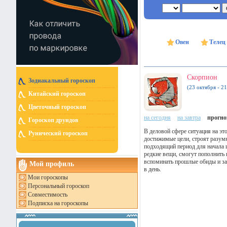
Овен
Телец
Скорпион
Зодиакальный гороскоп
(23 октября - 2
Китайский гороскоп
Цветочный гороскоп
на сегодня
на завтра
прогноз
Гороскоп друидов
В деловой сфере ситуация на эт
Рунический гороскоп
достижимые цели, строят разумн
подходящий период для начала 
редкие вещи, смогут пополнить
вспоминать прошлые обиды и за
Мой профиль
в день.
Мои гороскопы
Персональный гороскоп
Совместимость
Подписка на гороскопы