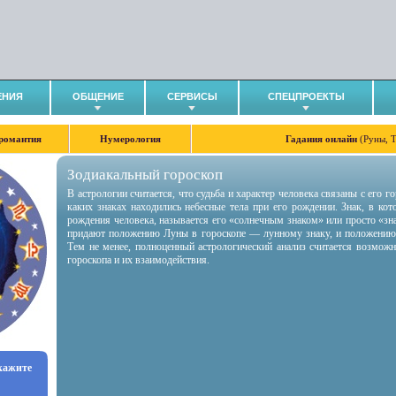
ЕНИЯ
ОБЩЕНИЕ
СЕРВИСЫ
СПЕЦПРОЕКТЫ
романтия
Нумерология
Гадания онлайн
(Руны, 
Зодиакальный гороскоп
В астрологии считается, что судьба и характер человека связаны с его 
каких знаках находились небесные тела при его рождении. Знак, в ко
рождения человека, называется его «солнечным знаком» или просто «зн
придают положению Луны в гороскопе — лунному знаку, и положению
Тем не менее, полноценный астрологический анализ считается возмож
гороскопа и их взаимодействия.
укажите