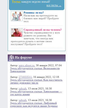
Тесты:
каждую неделю новый!
все тесты →
Ревнивы ли вы?
Насколько вы претендуете на
близких вам людей? Пройдите
тест.
Справедливый ли вы человек?
Чувство справедливости у всех
развито по разному. Вы
замечали, что иногда вам
приходится думать о мотиве своих
поступков? Пройдите тест!
На форуме
Автор:
astro.sibnet.ru
, 30 января 2022, 07:04
Здесь обсуждается статья: Возможности
Хиромантии
Автор:
271033511
, 16 января 2022, 12:18
Здесь обсуждается статья: Как рассчитать
личное денежное число
Автор:
zabzab
, 13 июля 2021, 16:30
Здесь обсуждается статья: Хиромантия —
это карта жизни
Автор:
zabzab
, 13 июля 2021, 16:30
Здесь обсуждается статья: Любовный
гороскоп: как целуются знаки Зодиака