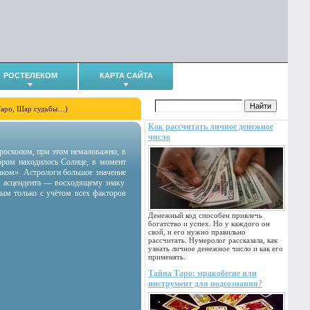
РОСТЕЛЕКОМ
КАРТА САЙТА
Таро, Шар судьбы…)
Как рассчитать личное денежное
число
гороскопом, при этом немаловажно, в
тором находилось Солнце, в момент
аком». Астрологи большое значение
 асцендента — восходящему знаку.
ным только с учётом всех факторов
Денежный код способен привлечь
богатство и успех. Но у каждого он
свой, и его нужно правильно
рассчитать. Нумеролог рассказала, как
узнать личное денежное число и как его
применять.
Тайна Таро: мракобесие или
инструмент для подсознания?