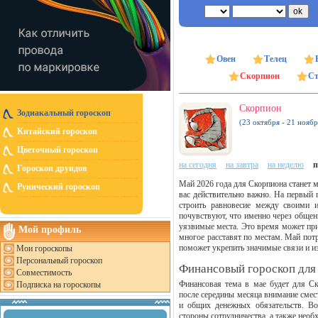
Овен
Телец
Скорпион
Ст
Скорпион
Зодиакальный гороскоп
(23 октября - 21 ноябр
Китайский гороскоп
Цветочный гороскоп
на сегодня
на завтра
на неделю
п
Гороскоп друидов
Май 2026 года для Скорпиона станет м
Рунический гороскоп
вас действительно важно. На первый 
строить равновесие между своими 
почувствуют, что именно через обще
уязвимые места. Это время может при
Мой профиль
многое расставят по местам. Май потр
поможет укрепить значимые связи и изб
Мои гороскопы
Персональный гороскоп
Финансовый гороскоп для
Совместимость
Финансовая тема в мае будет для С
Подписка на гороскопы
после середины месяца внимание смест
и общих денежных обязательств. В
стороны сотрудничества, а также необ