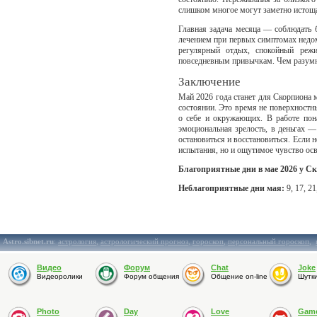
слишком многое могут заметно истоща
Главная задача месяца — соблюдать 
лечением при первых симптомах недом
регулярный отдых, спокойный режи
повседневным привычкам. Чем разумне
Заключение
Май 2026 года станет для Скорпиона 
состоянии. Это время не поверхностн
о себе и окружающих. В работе пон
эмоциональная зрелость, в деньгах —
остановиться и восстановиться. Если 
испытания, но и ощутимое чувство осв
Благоприятные дни в мае 2026 у С
Неблагоприятные дни мая:
9, 17, 21
Astro.sibnet.ru
:
астрология
,
астрологический прогноз
,
гороскоп
,
персональный гороскоп
,
Видео
Форум
Chat
Joke
Видеоролики
Форум общения
Общение on-line
Шутк
Photo
Day
Love
Gam