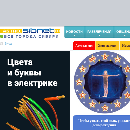
НОВОСТИ
РАЗВЛЕЧЕНИЯ
ОБЩЕН
Вход
Астрология
Хиромантия
Нуме
Чтобы узнать свой знак, укажит
день рождения.