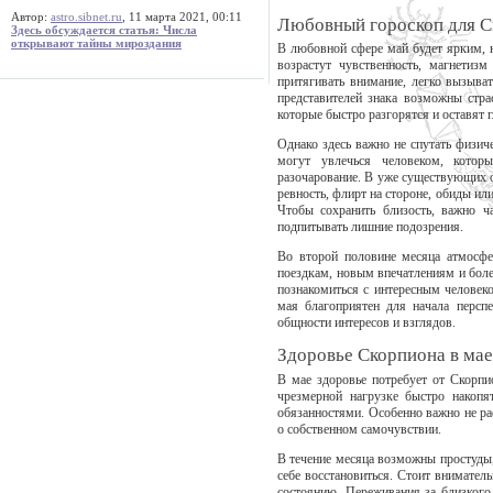
Автор:
astro.sibnet.ru
, 11 марта 2021, 00:11
Любовный гороскоп для С
Здесь обсуждается статья: Числа
открывают тайны мироздания
В любовной сфере май будет ярким, 
возрастут чувственность, магнетизм
притягивать внимание, легко вызыва
представителей знака возможны стра
которые быстро разгорятся и оставят 
Однако здесь важно не спутать физи
могут увлечься человеком, котор
разочарование. В уже существующих о
ревность, флирт на стороне, обиды ил
Чтобы сохранить близость, важно ч
подпитывать лишние подозрения.
Во второй половине месяца атмосфе
поездкам, новым впечатлениям и бол
познакомиться с интересным человеко
мая благоприятен для начала перспе
общности интересов и взглядов.
Здоровье Скорпиона в мае
В мае здоровье потребует от Скорпи
чрезмерной нагрузке быстро накопя
обязанностями. Особенно важно не ра
о собственном самочувствии.
В течение месяца возможны простуды, 
себе восстановиться. Стоит вниматель
состоянию. Переживания за близкого