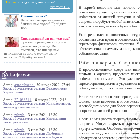
Тесты:
каждую неделю новый!
все тесты →
В первой половине мая полезно со
наведении порядка в деловых связях.
Ревнивы ли вы?
избавиться от лишней нагрузки и с
Насколько вы претендуете на
вопросы потребуют особой внимательн
близких вам людей? Пройдите
выгоды и не подписывать бумаги без 
тест.
Если речь идет о совместных ресур
Справедливый ли вы человек?
обозначать свои права и обязанности.
Чувство справедливости у всех
пересмотра финансовой стратегии. У
развито по разному. Вы
обязательства, получить деньги, ко
замечали, что иногда вам
собственных силах.
приходится думать о мотиве своих
поступков? Пройдите тест!
Работа и карьера Скорпио
В профессиональной сфере май начне
людьми. Скорпиону предстоит много
На форуме
рабочие компромиссы. Это удачно
пересмотра контрактов и укрепления 
Автор:
astro.sibnet.ru
, 30 января 2022, 07:04
работодателем, а также изменения в к
Здесь обсуждается статья: Возможности
Хиромантии
Не исключено, что в этот период вам 
Автор:
271033511
, 16 января 2022, 12:18
Однако такие перемены в итоге окажу
Здесь обсуждается статья: Как рассчитать
и освободить место для более перспек
личное денежное число
напряжение лишней резкостью.
Автор:
zabzab
, 13 июля 2021, 16:30
Здесь обсуждается статья: Хиромантия —
После 17 мая работа потребует больш
это карта жизни
вопросах. Могут вскрыться скрытые
внутри команды. Особенно осторожн
Автор:
zabzab
, 13 июля 2021, 16:30
легкий период, но он способен дать
Здесь обсуждается статья: Любовный
гороскоп: как целуются знаки Зодиака
обращаться за советом к специалистам