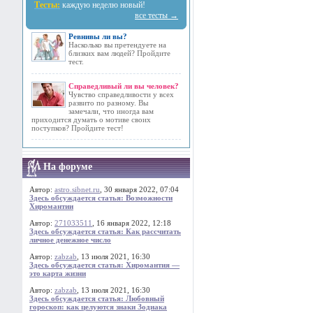
Тесты:
каждую неделю новый!
все тесты →
Ревнивы ли вы?
Насколько вы претендуете на
близких вам людей? Пройдите
тест.
Справедливый ли вы человек?
Чувство справедливости у всех
развито по разному. Вы
замечали, что иногда вам
приходится думать о мотиве своих
поступков? Пройдите тест!
На форуме
Автор:
astro.sibnet.ru
, 30 января 2022, 07:04
Здесь обсуждается статья: Возможности
Хиромантии
Автор:
271033511
, 16 января 2022, 12:18
Здесь обсуждается статья: Как рассчитать
личное денежное число
Автор:
zabzab
, 13 июля 2021, 16:30
Здесь обсуждается статья: Хиромантия —
это карта жизни
Автор:
zabzab
, 13 июля 2021, 16:30
Здесь обсуждается статья: Любовный
гороскоп: как целуются знаки Зодиака