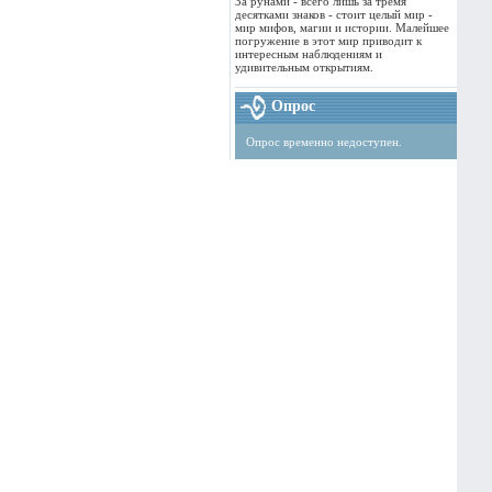
За рунами - всего лишь за тремя
десятками знаков - стоит целый мир -
мир мифов, магии и истории. Малейшее
погружение в этот мир приводит к
интересным наблюдениям и
удивительным открытиям.
Опрос
Опрос временно недоступен.