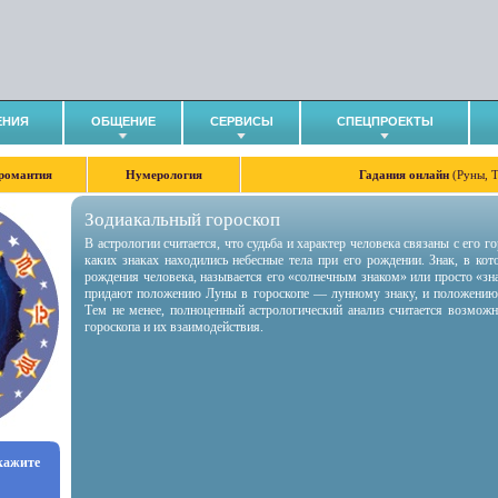
ЕНИЯ
ОБЩЕНИЕ
СЕРВИСЫ
СПЕЦПРОЕКТЫ
романтия
Нумерология
Гадания онлайн
(Руны, 
Зодиакальный гороскоп
В астрологии считается, что судьба и характер человека связаны с его 
каких знаках находились небесные тела при его рождении. Знак, в ко
рождения человека, называется его «солнечным знаком» или просто «зн
придают положению Луны в гороскопе — лунному знаку, и положению
Тем не менее, полноценный астрологический анализ считается возмож
гороскопа и их взаимодействия.
укажите