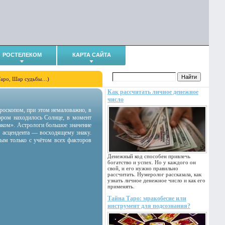
РОСТЕЛЕКОМ
КАРТА САЙТА
Таро, Шар судьбы…)
Как рассчитать личное денежное
число
гороскопом, при этом немаловажно, в
тором находилось Солнце, в момент
аком». Астрологи большое значение
 асцендента — восходящему знаку.
ным только с учётом всех факторов
Денежный код способен привлечь
богатство и успех. Но у каждого он
свой, и его нужно правильно
рассчитать. Нумеролог рассказала, как
узнать личное денежное число и как его
применять.
Тайна Таро: мракобесие или
инструмент для подсознания?