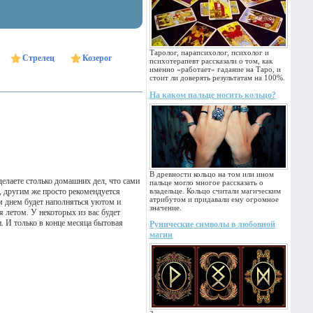
Таролог, парапсихолог, психолог и
Стрелец
Козерог
психотерапевт рассказали о том, как
именно «работает» гадание на Таро, и
стоит ли доверять результатам на 100%.
На каком пальце носить кольцо?
В древности кольцо на том или ином
елаете столько домашних дел, что сами
пальце могло многое рассказать о
, другим же просто рекомендуется
владельце. Кольцо считали магическим
атрибутом и придавали ему огромное
м днем будет наполняться уютом и
значение.
я летом. У некоторых из вас будет
. И только в конце месяца бытовая
Рунические символы в любовной
магии