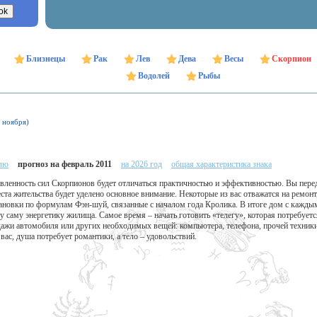
Близнецы
Рак
Лев
Дева
Весы
Скорпион
Водолей
Рыбы
1 ноября)
елю
прогноз на февраль 2011
на 2026 год
общая характеристика знака
вленность сил Скорпионов будет отличаться практичностью и эффективностью. Вы перед
та жительства будет уделено основное внимание. Некоторые из вас отважатся на ремонт
ановки по формулам Фэн-шуй, связанные с началом года Кролика. В итоге дом с кажды
у саму энергетику жилища. Самое время – начать готовить «телегу», которая потребуетс
дажи автомобиля или других необходимых вещей: компьютера, телефона, прочей техники
вас, душа потребует романтики, а тело – удовольствий.