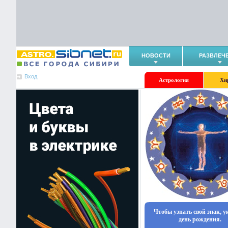
НОВОСТИ
РАЗВЛЕЧ
Вход
Астрология
Хи
Чтобы узнать свой знак, 
день рождения.