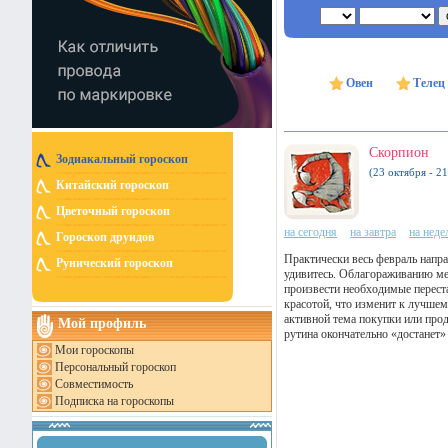
Овен
Телец
Скорпион
Зодиакальный гороскоп
(23 октября - 2
Китайский гороскоп
Цветочный гороскоп
на сегодня
на завтра
на нед
Гороскоп друидов
Практически весь февраль напра
Рунический гороскоп
удивитесь. Облагораживанию мес
произвести необходимые перест
красотой, что изменит к лучшем
активной тема покупки или про
Мой профиль
рутина окончательно «достанет» 
Мои гороскопы
Персональный гороскоп
Совместимость
Подписка на гороскопы