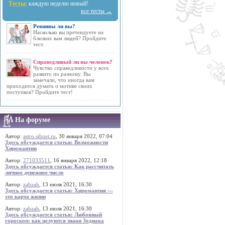
Тесты:
каждую неделю новый!
все тесты →
Ревнивы ли вы?
Насколько вы претендуете на
близких вам людей? Пройдите
тест.
Справедливый ли вы человек?
Чувство справедливости у всех
развито по разному. Вы
замечали, что иногда вам
приходится думать о мотиве своих
поступков? Пройдите тест!
На форуме
Автор:
astro.sibnet.ru
, 30 января 2022, 07:04
Здесь обсуждается статья: Возможности
Хиромантии
Автор:
271033511
, 16 января 2022, 12:18
Здесь обсуждается статья: Как рассчитать
личное денежное число
Автор:
zabzab
, 13 июля 2021, 16:30
Здесь обсуждается статья: Хиромантия —
это карта жизни
Автор:
zabzab
, 13 июля 2021, 16:30
Здесь обсуждается статья: Любовный
гороскоп: как целуются знаки Зодиака