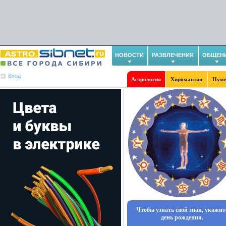
НОВОСТИ
РАЗВЛЕЧЕНИЯ
ОБЩЕН
Вход
Астрология
Хиромантия
Нуме
Чтобы узнать свой знак, укажит
день рождения.