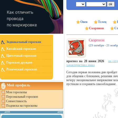
Овен
Телец
Скорпион
Ст
Скорпион
Зодиакальный гороскоп
(23 октября - 21 ноябр
Китайский гороскоп
Цветочный гороскоп
прогноз на 28 июня 2026
на сег
Гороскоп друидов
характеристика знака
Рунический гороскоп
Сегодня первая половина дня пройдет
для общения с близкими, решения лич
вечеру эмоциональное напряжение може
пустякам и сохранять самообладание.
Мой профиль
Мои гороскопы
Персональный гороскоп
Совместимость
Подписка на гороскопы