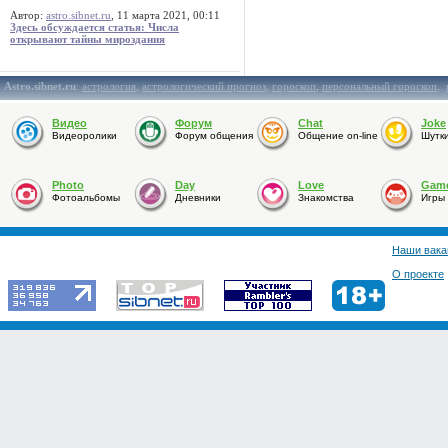
Автор:
astro.sibnet.ru
, 11 марта 2021, 00:11
Здесь обсуждается статья: Числа
открывают тайны мироздания
Astro.sibnet.ru
:
астрология
,
астрологический прогноз
,
гороскоп
,
персональный гороскоп
,
Видео
Форум
Chat
Joke
Видеоролики
Форум общения
Общение on-line
Шутк
Photo
Day
Love
Gam
Фотоальбомы
Дневники
Знакомства
Игры
Наши вака
О проекте