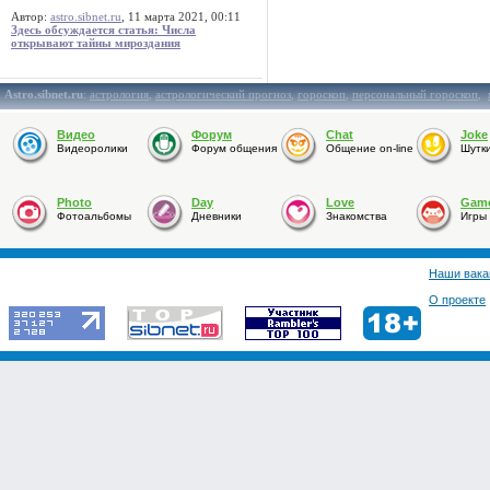
Автор:
astro.sibnet.ru
, 11 марта 2021, 00:11
Здесь обсуждается статья: Числа
открывают тайны мироздания
Astro.sibnet.ru
:
астрология
,
астрологический прогноз
,
гороскоп
,
персональный гороскоп
,
Видео
Форум
Chat
Joke
Видеоролики
Форум общения
Общение on-line
Шутк
Photo
Day
Love
Gam
Фотоальбомы
Дневники
Знакомства
Игры
Наши вака
О проекте