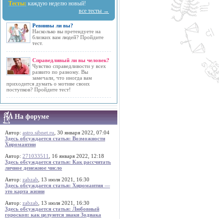
Тесты:
каждую неделю новый!
все тесты →
Ревнивы ли вы?
Насколько вы претендуете на
близких вам людей? Пройдите
тест.
Справедливый ли вы человек?
Чувство справедливости у всех
развито по разному. Вы
замечали, что иногда вам
приходится думать о мотиве своих
поступков? Пройдите тест!
На форуме
Автор:
astro.sibnet.ru
, 30 января 2022, 07:04
Здесь обсуждается статья: Возможности
Хиромантии
Автор:
271033511
, 16 января 2022, 12:18
Здесь обсуждается статья: Как рассчитать
личное денежное число
Автор:
zabzab
, 13 июля 2021, 16:30
Здесь обсуждается статья: Хиромантия —
это карта жизни
Автор:
zabzab
, 13 июля 2021, 16:30
Здесь обсуждается статья: Любовный
гороскоп: как целуются знаки Зодиака