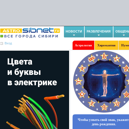
НОВОСТИ
РАЗВЛЕЧЕНИЯ
ОБЩЕН
Вход
Астрология
Хиромантия
Нуме
Чтобы узнать свой знак, укажит
день рождения.