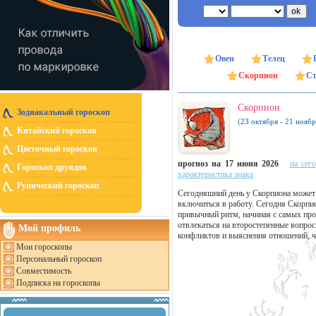
Овен
Телец
Скорпион
Ст
Скорпион
Зодиакальный гороскоп
(23 октября - 21 ноябр
Китайский гороскоп
Цветочный гороскоп
прогноз на 17 июня 2026
на сег
Гороскоп друидов
характеристика знака
Рунический гороскоп
Сегодняшний день у Скорпиона может 
включиться в работу. Сегодня Скорпи
привычный ритм, начиная с самых прос
отвлекаться на второстепенные вопрос
Мой профиль
конфликтов и выяснения отношений, ч
Мои гороскопы
Персональный гороскоп
Совместимость
Подписка на гороскопы