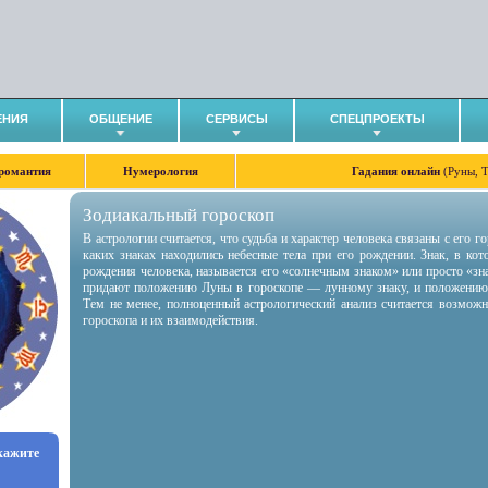
ЕНИЯ
ОБЩЕНИЕ
СЕРВИСЫ
СПЕЦПРОЕКТЫ
романтия
Нумерология
Гадания онлайн
(Руны, 
Зодиакальный гороскоп
В астрологии считается, что судьба и характер человека связаны с его 
каких знаках находились небесные тела при его рождении. Знак, в ко
рождения человека, называется его «солнечным знаком» или просто «зн
придают положению Луны в гороскопе — лунному знаку, и положению
Тем не менее, полноценный астрологический анализ считается возмож
гороскопа и их взаимодействия.
укажите