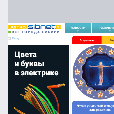
НОВОСТИ
РАЗВЛЕЧ
Вход
Астрология
Хи
Чтобы узнать свой знак, 
день рождения.