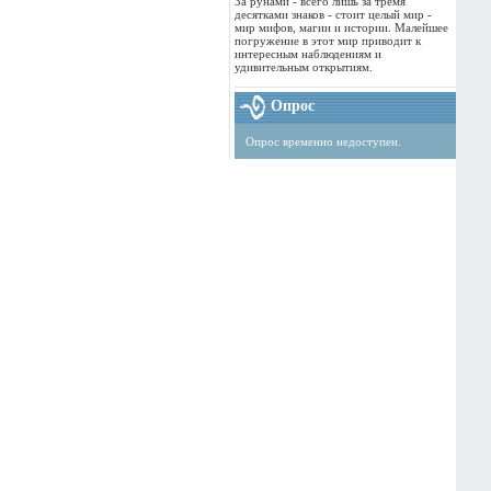
За рунами - всего лишь за тремя
десятками знаков - стоит целый мир -
мир мифов, магии и истории. Малейшее
погружение в этот мир приводит к
интересным наблюдениям и
удивительным открытиям.
Опрос
Опрос временно недоступен.