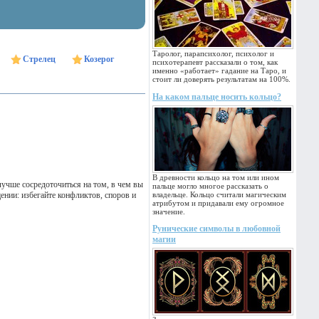
Таролог, парапсихолог, психолог и
Стрелец
Козерог
психотерапевт рассказали о том, как
именно «работает» гадание на Таро, и
стоит ли доверять результатам на 100%.
На каком пальце носить кольцо?
В древности кольцо на том или ином
учше сосредоточиться на том, в чем вы
пальце могло многое рассказать о
ении: избегайте конфликтов, споров и
владельце. Кольцо считали магическим
атрибутом и придавали ему огромное
значение.
Рунические символы в любовной
магии