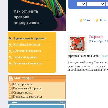
Овен
Телец
Скорпион
Зодиакальный гороскоп
(23 октября - 2
Китайский гороскоп
Цветочный гороскоп
прогноз на 26 мая 2026
на с
Гороскоп друидов
Сегодняшний день у Скорпиона 
Рунический гороскоп
действительно сильны, а новые 
людей, настроенных негативно, ч
Мой профиль
Мои гороскопы
Персональный гороскоп
Совместимость
Подписка на гороскопы