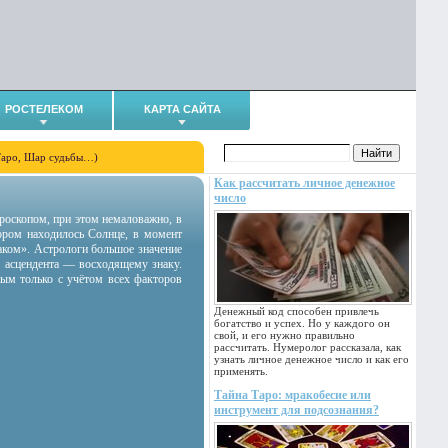
РОСТЕЛЕКОМ
КАРТА САЙТА
Таро, Шар судьбы…)
Как рассчитать личное денежное
число
гороскопом, при этом немаловажно, в
тором находилось Солнце, в момент
аком». Астрологи большое значение
 асцендента — восходящему знаку.
ным только с учётом всех факторов
Денежный код способен привлечь
богатство и успех. Но у каждого он
свой, и его нужно правильно
рассчитать. Нумеролог рассказала, как
узнать личное денежное число и как его
применять.
Тайна Таро: мракобесие или
инструмент для подсознания?