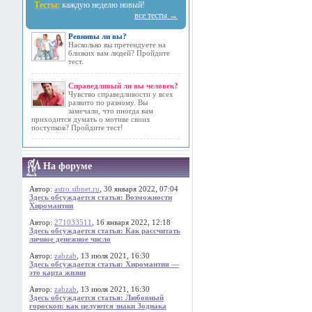
Тесты:
каждую неделю новый!
все тесты →
Ревнивы ли вы?
Насколько вы претендуете на
близких вам людей? Пройдите
тест.
Справедливый ли вы человек?
Чувство справедливости у всех
развито по разному. Вы
замечали, что иногда вам
приходится думать о мотиве своих
поступков? Пройдите тест!
На форуме
Автор:
astro.sibnet.ru
, 30 января 2022, 07:04
Здесь обсуждается статья: Возможности
Хиромантии
Автор:
271033511
, 16 января 2022, 12:18
Здесь обсуждается статья: Как рассчитать
личное денежное число
Автор:
zabzab
, 13 июля 2021, 16:30
Здесь обсуждается статья: Хиромантия —
это карта жизни
Автор:
zabzab
, 13 июля 2021, 16:30
Здесь обсуждается статья: Любовный
гороскоп: как целуются знаки Зодиака