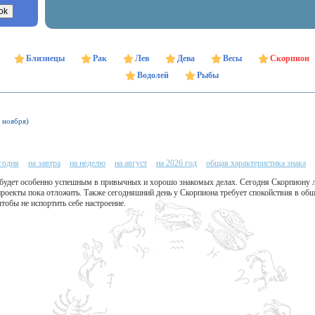
Близнецы
Рак
Лев
Дева
Весы
Скорпион
Водолей
Рыбы
1 ноября)
егодня
на завтра
на неделю
на август
на 2026 год
общая характеристика знака
будет особенно успешным в привычных и хорошо знакомых делах. Сегодня Скорпиону л
проекты пока отложить. Также сегодняшний день у Скорпиона требует спокойствия в общ
тобы не испортить себе настроение.