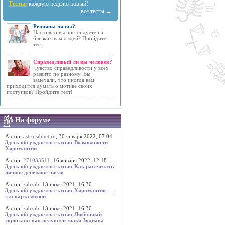
Тесты:
каждую неделю новый!
все тесты →
Ревнивы ли вы?
Насколько вы претендуете на
близких вам людей? Пройдите
тест.
Справедливый ли вы человек?
Чувство справедливости у всех
развито по разному. Вы
замечали, что иногда вам
приходится думать о мотиве своих
поступков? Пройдите тест!
На форуме
Автор:
astro.sibnet.ru
, 30 января 2022, 07:04
Здесь обсуждается статья: Возможности
Хиромантии
Автор:
271033511
, 16 января 2022, 12:18
Здесь обсуждается статья: Как рассчитать
личное денежное число
Автор:
zabzab
, 13 июля 2021, 16:30
Здесь обсуждается статья: Хиромантия —
это карта жизни
Автор:
zabzab
, 13 июля 2021, 16:30
Здесь обсуждается статья: Любовный
гороскоп: как целуются знаки Зодиака