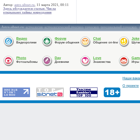
Автор:
astro.sibnet.ru
, 11 марта 2021, 00:11
Здесь обсуждается статья: Числа
открывают тайны мироздания
Astro.sibnet.ru
:
астрология
,
астрологический прогноз
,
гороскоп
,
персональный гороскоп
,
Видео
Форум
Chat
Joke
Видеоролики
Форум общения
Общение on-line
Шутк
Photo
Day
Love
Gam
Фотоальбомы
Дневники
Знакомства
Игры
Наши вака
О проекте