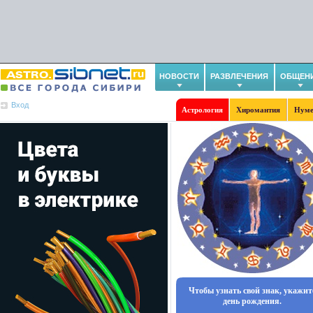
НОВОСТИ
РАЗВЛЕЧЕНИЯ
ОБЩЕН
Вход
Астрология
Хиромантия
Нуме
Чтобы узнать свой знак, укажит
день рождения.