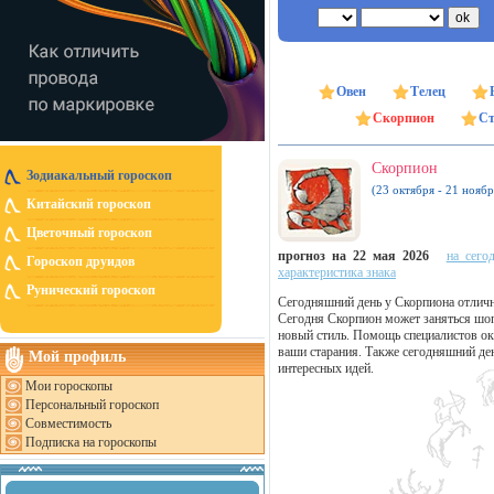
Овен
Телец
Скорпион
Ст
Скорпион
Зодиакальный гороскоп
(23 октября - 21 ноябр
Китайский гороскоп
Цветочный гороскоп
прогноз на 22 мая 2026
на сего
Гороскоп друидов
характеристика знака
Рунический гороскоп
Сегодняшний день у Скорпиона отличн
Сегодня Скорпион может заняться шоп
новый стиль. Помощь специалистов ок
ваши старания. Также сегодняшний ден
Мой профиль
интересных идей.
Мои гороскопы
Персональный гороскоп
Совместимость
Подписка на гороскопы