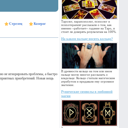
Таролог, парапсихолог, психолог и
Стрелец
Козерог
психотерапевт рассказали о том, как
именно «работает» гадание на Таро, и
стоит ли доверять результатам на 100%.
На каком пальце носить кольцо?
В древности кольцо на том или ином
о не игнорировать проблемы, а быстро
пальце могло многое рассказать о
и приятных приобретений. Новая вещь
владельце. Кольцо считали магическим
атрибутом и придавали ему огромное
значение.
Рунические символы в любовной
магии