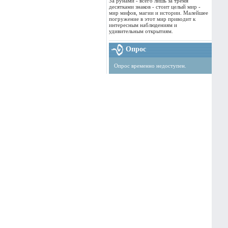
За рунами - всего лишь за тремя
десятками знаков - стоит целый мир -
мир мифов, магии и истории. Малейшее
погружение в этот мир приводит к
интересным наблюдениям и
удивительным открытиям.
Опрос
Опрос временно недоступен.