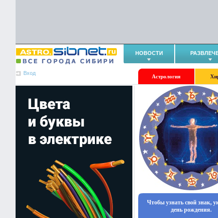
НОВОСТИ
РАЗВЛЕЧ
Вход
Астрология
Хи
Чтобы узнать свой знак, 
день рождения.