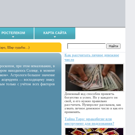
РОСТЕЛЕКОМ
КАРТА САЙТА
Таро, Шар судьбы…)
Как рассчитать личное денежное
число
гороскопом, при этом немаловажно, в
тором находилось Солнце, в момент
аком». Астрологи большое значение
 асцендента — восходящему знаку.
ным только с учётом всех факторов
Денежный код способен привлечь
богатство и успех. Но у каждого он
свой, и его нужно правильно
рассчитать. Нумеролог рассказала, как
узнать личное денежное число и как его
применять.
Тайна Таро: мракобесие или
инструмент для подсознания?