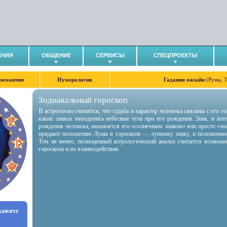
ЕНИЯ
ОБЩЕНИЕ
СЕРВИСЫ
СПЕЦПРОЕКТЫ
романтия
Нумерология
Гадания онлайн
(Руны, 
Зодиакальный гороскоп
В астрологии считается, что судьба и характер человека связаны с его 
каких знаках находились небесные тела при его рождении. Знак, в ко
рождения человека, называется его «солнечным знаком» или просто «зн
придают положению Луны в гороскопе — лунному знаку, и положению
Тем не менее, полноценный астрологический анализ считается возмож
гороскопа и их взаимодействия.
укажите