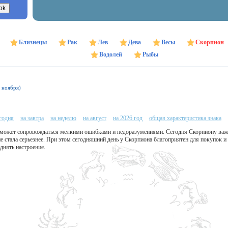
Близнецы
Рак
Лев
Дева
Весы
Скорпион
Водолей
Рыбы
1 ноября)
егодня
на завтра
на неделю
на август
на 2026 год
общая характеристика знака
может сопровождаться мелкими ошибками и недоразумениями. Сегодня Скорпиону важн
не стала серьезнее. При этом сегодняшний день у Скорпиона благоприятен для покупок 
днять настроение.