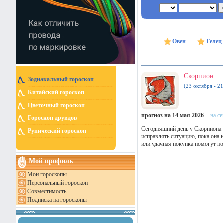
Овен
Телец
Скорпион
Зодиакальный гороскоп
(23 октября - 2
Китайский гороскоп
Цветочный гороскоп
прогноз на 14 мая 2026
на с
Гороскоп друидов
Сегодняшний день у Скорпиона 
Рунический гороскоп
исправлять ситуацию, пока она 
или удачная покупка помогут по
Мой профиль
Мои гороскопы
Персональный гороскоп
Совместимость
Подписка на гороскопы