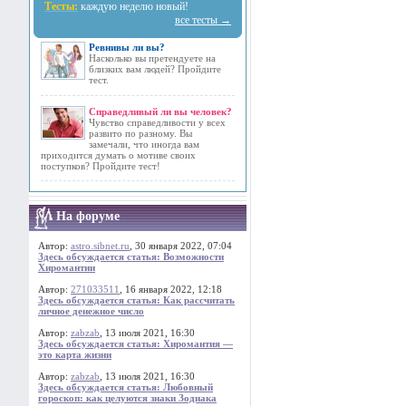
Тесты:
каждую неделю новый!
все тесты →
Ревнивы ли вы?
Насколько вы претендуете на
близких вам людей? Пройдите
тест.
Справедливый ли вы человек?
Чувство справедливости у всех
развито по разному. Вы
замечали, что иногда вам
приходится думать о мотиве своих
поступков? Пройдите тест!
На форуме
Автор:
astro.sibnet.ru
, 30 января 2022, 07:04
Здесь обсуждается статья: Возможности
Хиромантии
Автор:
271033511
, 16 января 2022, 12:18
Здесь обсуждается статья: Как рассчитать
личное денежное число
Автор:
zabzab
, 13 июля 2021, 16:30
Здесь обсуждается статья: Хиромантия —
это карта жизни
Автор:
zabzab
, 13 июля 2021, 16:30
Здесь обсуждается статья: Любовный
гороскоп: как целуются знаки Зодиака