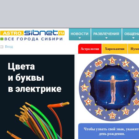
НОВОСТИ
РАЗВЛЕЧЕНИЯ
ОБЩЕН
Вход
Астрология
Хиромантия
Нуме
Чтобы узнать свой знак, укажит
день рождения.