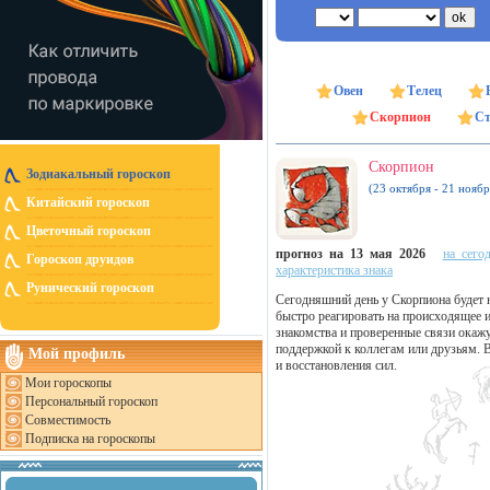
Овен
Телец
Скорпион
Ст
Скорпион
Зодиакальный гороскоп
(23 октября - 21 ноябр
Китайский гороскоп
Цветочный гороскоп
прогноз на 13 мая 2026
на сего
Гороскоп друидов
характеристика знака
Рунический гороскоп
Сегодняшний день у Скорпиона будет
быстро реагировать на происходящее и
знакомства и проверенные связи окажу
поддержкой к коллегам или друзьям. 
Мой профиль
и восстановления сил.
Мои гороскопы
Персональный гороскоп
Совместимость
Подписка на гороскопы