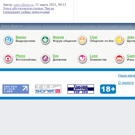
Автор:
astro.sibnet.ru
, 11 марта 2021, 00:11
Здесь обсуждается статья: Числа
открывают тайны мироздания
Astro.sibnet.ru
:
астрология
,
астрологический прогноз
,
гороскоп
,
персональный гороскоп
,
Видео
Форум
Chat
Joke
Видеоролики
Форум общения
Общение on-line
Шутк
Photo
Day
Love
Gam
Фотоальбомы
Дневники
Знакомства
Игры
Наши вака
О проекте