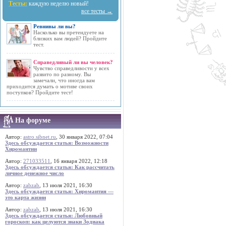
Тесты:
каждую неделю новый!
все тесты →
Ревнивы ли вы?
Насколько вы претендуете на
близких вам людей? Пройдите
тест.
Справедливый ли вы человек?
Чувство справедливости у всех
развито по разному. Вы
замечали, что иногда вам
приходится думать о мотиве своих
поступков? Пройдите тест!
На форуме
Автор:
astro.sibnet.ru
, 30 января 2022, 07:04
Здесь обсуждается статья: Возможности
Хиромантии
Автор:
271033511
, 16 января 2022, 12:18
Здесь обсуждается статья: Как рассчитать
личное денежное число
Автор:
zabzab
, 13 июля 2021, 16:30
Здесь обсуждается статья: Хиромантия —
это карта жизни
Автор:
zabzab
, 13 июля 2021, 16:30
Здесь обсуждается статья: Любовный
гороскоп: как целуются знаки Зодиака