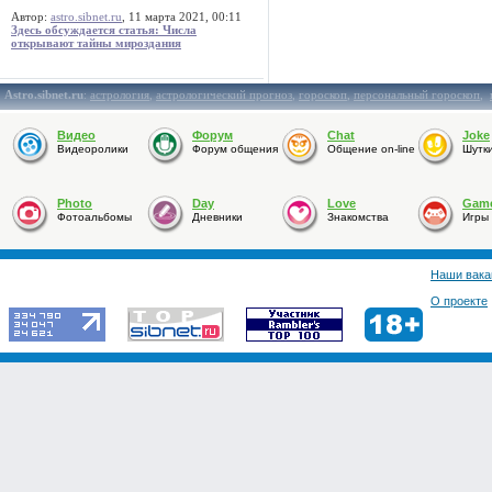
Автор:
astro.sibnet.ru
, 11 марта 2021, 00:11
Здесь обсуждается статья: Числа
открывают тайны мироздания
Astro.sibnet.ru
:
астрология
,
астрологический прогноз
,
гороскоп
,
персональный гороскоп
,
Видео
Форум
Chat
Joke
Видеоролики
Форум общения
Общение on-line
Шутк
Photo
Day
Love
Gam
Фотоальбомы
Дневники
Знакомства
Игры
Наши вака
О проекте