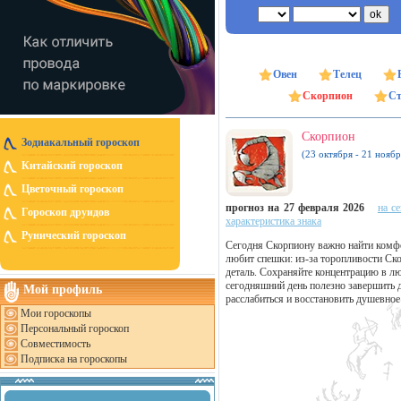
Овен
Телец
Скорпион
Ст
Скорпион
Зодиакальный гороскоп
(23 октября - 21 ноябр
Китайский гороскоп
Цветочный гороскоп
прогноз на 27 февраля 2026
на с
Гороскоп друидов
характеристика знака
Рунический гороскоп
Сегодня Скорпиону важно найти комфо
любит спешки: из-за торопливости Ск
деталь. Сохраняйте концентрацию в л
сегодняшний день полезно завершить 
Мой профиль
расслабиться и восстановить душевное
Мои гороскопы
Персональный гороскоп
Совместимость
Подписка на гороскопы