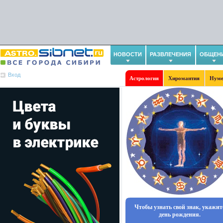
НОВОСТИ
РАЗВЛЕЧЕНИЯ
ОБЩЕН
Вход
Астрология
Хиромантия
Нуме
Чтобы узнать свой знак, укажит
день рождения.