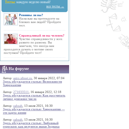
Тесты:
каждую неделю новый!
все тесты →
Ревнивы ли вы?
Насколько вы претендуете на
близких вам людей? Пройдите
тест.
Справедливый ли вы человек?
Чувство справедливости у всех
развито по разному. Вы
замечали, что иногда вам
приходится думать о мотиве своих
поступков? Пройдите тест!
На форуме
Автор:
astro.sibnet.ru
, 30 января 2022, 07:04
Здесь обсуждается статья: Возможности
Хиромантии
Автор:
271033511
, 16 января 2022, 12:18
Здесь обсуждается статья: Как рассчитать
личное денежное число
Автор:
zabzab
, 13 июля 2021, 16:30
Здесь обсуждается статья: Хиромантия —
это карта жизни
Автор:
zabzab
, 13 июля 2021, 16:30
Здесь обсуждается статья: Любовный
гороскоп: как целуются знаки Зодиака