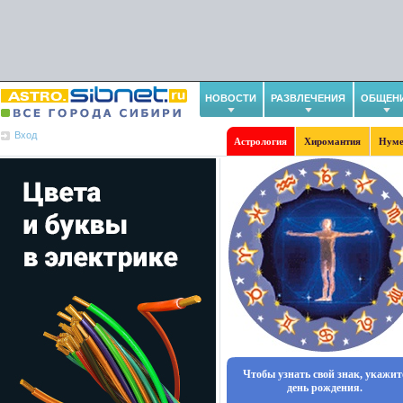
НОВОСТИ
РАЗВЛЕЧЕНИЯ
ОБЩЕН
Вход
Астрология
Хиромантия
Нуме
Чтобы узнать свой знак, укажит
день рождения.