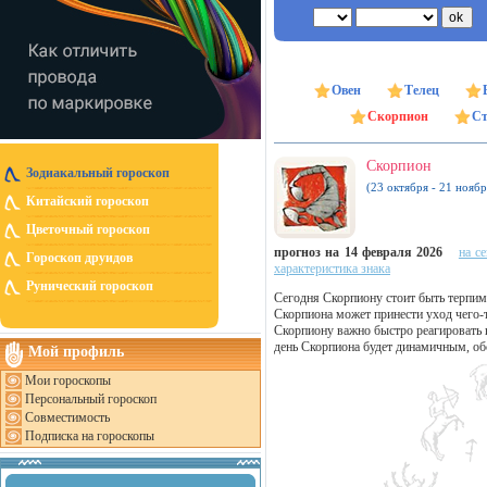
Овен
Телец
Скорпион
Ст
Скорпион
Зодиакальный гороскоп
(23 октября - 21 ноябр
Китайский гороскоп
Цветочный гороскоп
прогноз на 14 февраля 2026
на с
Гороскоп друидов
характеристика знака
Рунический гороскоп
Сегодня Скорпиону стоит быть терпим
Скорпиона может принести уход чего-т
Скорпиону важно быстро реагировать
день Скорпиона будет динамичным, об
Мой профиль
Мои гороскопы
Персональный гороскоп
Совместимость
Подписка на гороскопы