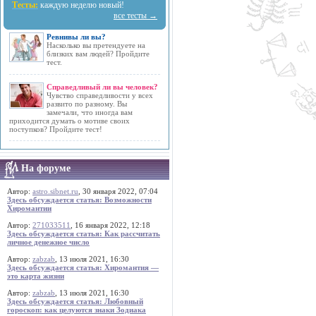
Тесты:
каждую неделю новый!
все тесты →
Ревнивы ли вы?
Насколько вы претендуете на
близких вам людей? Пройдите
тест.
Справедливый ли вы человек?
Чувство справедливости у всех
развито по разному. Вы
замечали, что иногда вам
приходится думать о мотиве своих
поступков? Пройдите тест!
На форуме
Автор:
astro.sibnet.ru
, 30 января 2022, 07:04
Здесь обсуждается статья: Возможности
Хиромантии
Автор:
271033511
, 16 января 2022, 12:18
Здесь обсуждается статья: Как рассчитать
личное денежное число
Автор:
zabzab
, 13 июля 2021, 16:30
Здесь обсуждается статья: Хиромантия —
это карта жизни
Автор:
zabzab
, 13 июля 2021, 16:30
Здесь обсуждается статья: Любовный
гороскоп: как целуются знаки Зодиака