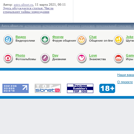
Автор:
astro.sibnet.ru
, 11 марта 2021, 00:11
Здесь обсуждается статья: Числа
открывают тайны мироздания
Astro.sibnet.ru
:
астрология
,
астрологический прогноз
,
гороскоп
,
персональный гороскоп
,
Видео
Форум
Chat
Joke
Видеоролики
Форум общения
Общение on-line
Шутк
Photo
Day
Love
Gam
Фотоальбомы
Дневники
Знакомства
Игры
Наши вака
О проекте