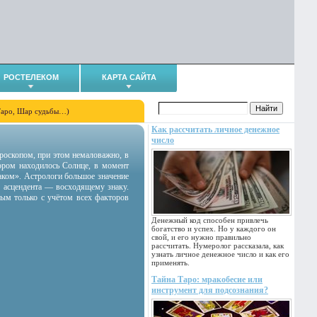
РОСТЕЛЕКОМ
КАРТА САЙТА
Таро, Шар судьбы…)
Как рассчитать личное денежное
число
гороскопом, при этом немаловажно, в
тором находилось Солнце, в момент
аком». Астрологи большое значение
 асцендента — восходящему знаку.
ным только с учётом всех факторов
Денежный код способен привлечь
богатство и успех. Но у каждого он
свой, и его нужно правильно
рассчитать. Нумеролог рассказала, как
узнать личное денежное число и как его
применять.
Тайна Таро: мракобесие или
инструмент для подсознания?