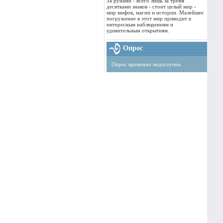
За рунами - всего лишь за тремя
десятками знаков - стоит целый мир -
мир мифов, магии и истории. Малейшее
погружение в этот мир приводит к
интересным наблюдениям и
удивительным открытиям.
Опрос
Опрос временно недоступен.