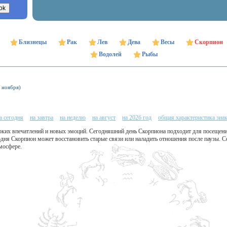
Близнецы
Рак
Лев
Дева
Весы
Скорпион
Водолей
Рыбы
1 ноября)
а сегодня
на завтра
на неделю
на август
на 2026 год
общая характеристика зна
рких впечатлений и новых эмоций. Сегодняшний день Скорпиона подходит для посещени
одня Скорпион может восстановить старые связи или наладить отношения после паузы. 
мосфере.