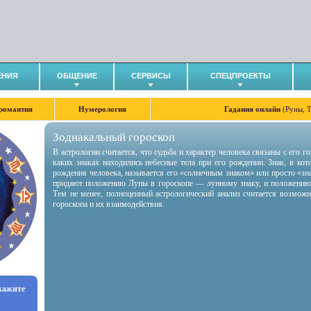
ЕНИЯ
ОБЩЕНИЕ
СЕРВИСЫ
СПЕЦПРОЕКТЫ
романтия
Нумерология
Гадания онлайн
(Руны, 
Зодиакальный гороскоп
В астрологии считается, что судьба и характер человека связаны с его 
каких знаках находились небесные тела при его рождении. Знак, в ко
рождения человека, называется его «солнечным знаком» или просто «зн
придают положению Луны в гороскопе — лунному знаку, и положению
Тем не менее, полноценный астрологический анализ считается возмож
гороскопа и их взаимодействия.
укажите