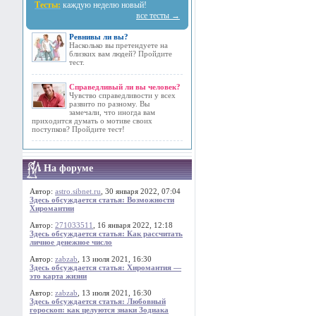
Тесты:
каждую неделю новый!
все тесты →
Ревнивы ли вы?
Насколько вы претендуете на
близких вам людей? Пройдите
тест.
Справедливый ли вы человек?
Чувство справедливости у всех
развито по разному. Вы
замечали, что иногда вам
приходится думать о мотиве своих
поступков? Пройдите тест!
На форуме
Автор:
astro.sibnet.ru
, 30 января 2022, 07:04
Здесь обсуждается статья: Возможности
Хиромантии
Автор:
271033511
, 16 января 2022, 12:18
Здесь обсуждается статья: Как рассчитать
личное денежное число
Автор:
zabzab
, 13 июля 2021, 16:30
Здесь обсуждается статья: Хиромантия —
это карта жизни
Автор:
zabzab
, 13 июля 2021, 16:30
Здесь обсуждается статья: Любовный
гороскоп: как целуются знаки Зодиака