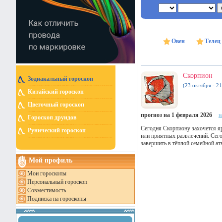
Овен
Телец
Скорпион
Зодиакальный гороскоп
(23 октября - 2
Китайский гороскоп
Цветочный гороскоп
прогноз на 1 февраля 2026
н
Гороскоп друидов
Сегодня Скорпиону захочется я
Рунический гороскоп
или приятных развлечений. Сег
завершить в тёплой семейной ат
Мой профиль
Мои гороскопы
Персональный гороскоп
Совместимость
Подписка на гороскопы