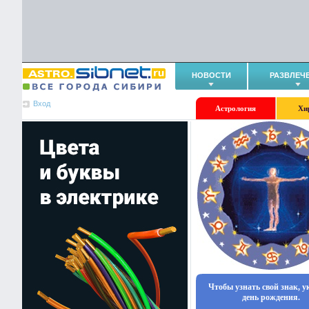
НОВОСТИ
РАЗВЛЕЧ
Вход
Астрология
Хи
Чтобы узнать свой знак, 
день рождения.