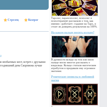
Таролог, парапсихолог, психолог и
Стрелец
Козерог
психотерапевт рассказали о том, как
именно «работает» гадание на Таро, и
стоит ли доверять результатам на 100%.
На каком пальце носить кольцо?
ка
В древности кольцо на том или ином
я необычных мест, встреч с друзьями
пальце могло многое рассказать о
Сегодняшний день Скорпиона лучше
владельце. Кольцо считали магическим
атрибутом и придавали ему огромное
значение.
Рунические символы в любовной
магии