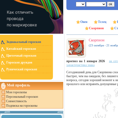
Овен
Телец
Скорпион
Ст
Скорпион
Зодиакальный гороскоп
(23 октября - 21 ноябр
Китайский гороскоп
Цветочный гороскоп
прогноз на 1 января 2026
на сег
Гороскоп друидов
характеристика знака
Рунический гороскоп
Сегодняшний день для Скорпиона сложи
быстрее, чем вы ожидали, без лишнег
вопроса, сегодня хороший момент к не
прошлого или исправить допущенные р
Мой профиль
Мои гороскопы
Персональный гороскоп
Совместимость
Подписка на гороскопы