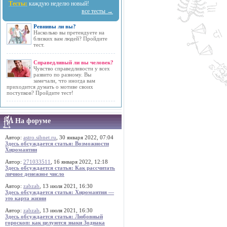
Тесты:
каждую неделю новый!
все тесты →
Ревнивы ли вы?
Насколько вы претендуете на
близких вам людей? Пройдите
тест.
Справедливый ли вы человек?
Чувство справедливости у всех
развито по разному. Вы
замечали, что иногда вам
приходится думать о мотиве своих
поступков? Пройдите тест!
На форуме
Автор:
astro.sibnet.ru
, 30 января 2022, 07:04
Здесь обсуждается статья: Возможности
Хиромантии
Автор:
271033511
, 16 января 2022, 12:18
Здесь обсуждается статья: Как рассчитать
личное денежное число
Автор:
zabzab
, 13 июля 2021, 16:30
Здесь обсуждается статья: Хиромантия —
это карта жизни
Автор:
zabzab
, 13 июля 2021, 16:30
Здесь обсуждается статья: Любовный
гороскоп: как целуются знаки Зодиака