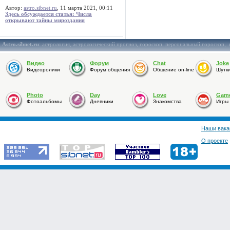
Автор:
astro.sibnet.ru
, 11 марта 2021, 00:11
Здесь обсуждается статья: Числа
открывают тайны мироздания
Astro.sibnet.ru
:
астрология
,
астрологический прогноз
,
гороскоп
,
персональный гороскоп
,
Видео
Форум
Chat
Joke
Видеоролики
Форум общения
Общение on-line
Шутк
Photo
Day
Love
Gam
Фотоальбомы
Дневники
Знакомства
Игры
Наши вака
О проекте