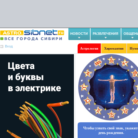
НОВОСТИ
РАЗВЛЕЧЕНИЯ
ОБЩЕН
Вход
Астрология
Хиромантия
Нуме
Чтобы узнать свой знак, укажит
день рождения.