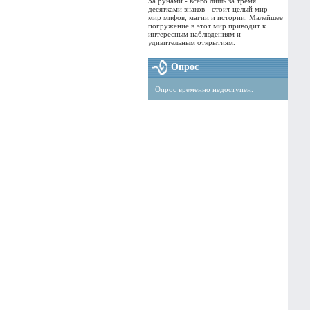
За рунами - всего лишь за тремя
десятками знаков - стоит целый мир -
мир мифов, магии и истории. Малейшее
погружение в этот мир приводит к
интересным наблюдениям и
удивительным открытиям.
Опрос
Опрос временно недоступен.