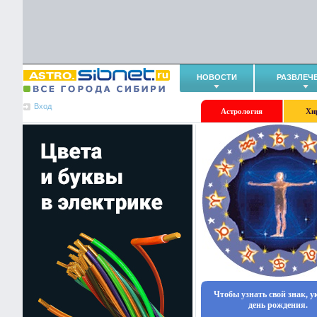
НОВОСТИ
РАЗВЛЕЧ
Вход
Астрология
Хи
Чтобы узнать свой знак, 
день рождения.