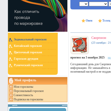
Овен
Телец
Скорпион
Зодиакальный гороскоп
(23 октября - 2
Китайский гороскоп
Цветочный гороскоп
прогноз на 5 ноября 2025
на
Гороскоп друидов
Сегодняшний день для Скорпио
Рунический гороскоп
информацию. Не замыкайтесь в 
позитивный настрой и не подда
Мой профиль
Мои гороскопы
Персональный гороскоп
Совместимость
Подписка на гороскопы