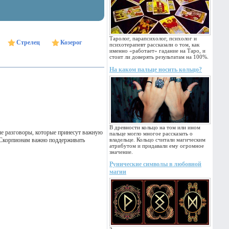
Таролог, парапсихолог, психолог и
Стрелец
Козерог
психотерапевт рассказали о том, как
именно «работает» гадание на Таро, и
стоит ли доверять результатам на 100%.
На каком пальце носить кольцо?
В древности кольцо на том или ином
е разговоры, которые принесут важную
пальце могло многое рассказать о
 Скорпионам важно поддерживать
владельце. Кольцо считали магическим
атрибутом и придавали ему огромное
значение.
Рунические символы в любовной
магии