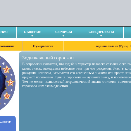
ЕНИЯ
ОБЩЕНИЕ
СЕРВИСЫ
СПЕЦПРОЕКТЫ
романтия
Нумерология
Гадания онлайн
(Руны, 
Зодиакальный гороскоп
В астрологии считается, что судьба и характер человека связаны с его 
каких знаках находились небесные тела при его рождении. Знак, в ко
рождения человека, называется его «солнечным знаком» или просто «зн
придают положению Луны в гороскопе — лунному знаку, и положению
Тем не менее, полноценный астрологический анализ считается возмож
гороскопа и их взаимодействия.
укажите