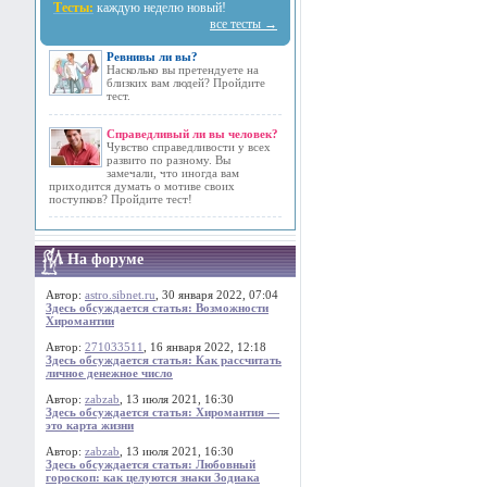
Тесты:
каждую неделю новый!
все тесты →
Ревнивы ли вы?
Насколько вы претендуете на
близких вам людей? Пройдите
тест.
Справедливый ли вы человек?
Чувство справедливости у всех
развито по разному. Вы
замечали, что иногда вам
приходится думать о мотиве своих
поступков? Пройдите тест!
На форуме
Автор:
astro.sibnet.ru
, 30 января 2022, 07:04
Здесь обсуждается статья: Возможности
Хиромантии
Автор:
271033511
, 16 января 2022, 12:18
Здесь обсуждается статья: Как рассчитать
личное денежное число
Автор:
zabzab
, 13 июля 2021, 16:30
Здесь обсуждается статья: Хиромантия —
это карта жизни
Автор:
zabzab
, 13 июля 2021, 16:30
Здесь обсуждается статья: Любовный
гороскоп: как целуются знаки Зодиака