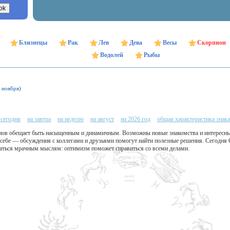
Близнецы
Рак
Лев
Дева
Весы
Скорпион
Водолей
Рыбы
1 ноября)
 сегодня
на завтра
на неделю
на август
на 2026 год
общая характеристика знака
нов обещает быть насыщенным и динамичным. Возможны новые знакомства и интересны
себе — обсуждения с коллегами и друзьями помогут найти полезные решения. Сегодня
ваться мрачным мыслям: оптимизм поможет справиться со всеми делами.