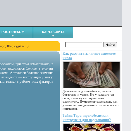
РОСТЕЛЕКОМ
КАРТА САЙТА
Таро, Шар судьбы…)
Как рассчитать личное денежное
число
гороскопом, при этом немаловажно, в
тором находилось Солнце, в момент
аком». Астрологи большое значение
 асцендента — восходящему знаку.
ным только с учётом всех факторов
Денежный код способен привлечь
богатство и успех. Но у каждого он
свой, и его нужно правильно
рассчитать. Нумеролог рассказала, как
узнать личное денежное число и как его
применять.
Тайна Таро: мракобесие или
инструмент для подсознания?