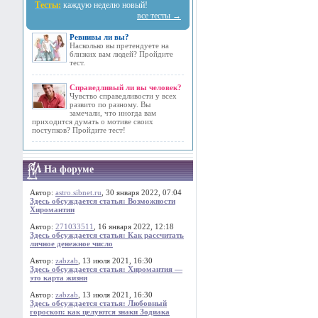
Тесты:
каждую неделю новый!
все тесты →
Ревнивы ли вы?
Насколько вы претендуете на
близких вам людей? Пройдите
тест.
Справедливый ли вы человек?
Чувство справедливости у всех
развито по разному. Вы
замечали, что иногда вам
приходится думать о мотиве своих
поступков? Пройдите тест!
На форуме
Автор:
astro.sibnet.ru
, 30 января 2022, 07:04
Здесь обсуждается статья: Возможности
Хиромантии
Автор:
271033511
, 16 января 2022, 12:18
Здесь обсуждается статья: Как рассчитать
личное денежное число
Автор:
zabzab
, 13 июля 2021, 16:30
Здесь обсуждается статья: Хиромантия —
это карта жизни
Автор:
zabzab
, 13 июля 2021, 16:30
Здесь обсуждается статья: Любовный
гороскоп: как целуются знаки Зодиака