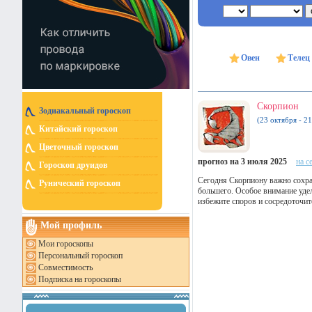
Овен
Телец
Скорпион
Зодиакальный гороскоп
(23 октября - 2
Китайский гороскоп
Цветочный гороскоп
прогноз на 3 июля 2025
на с
Гороскоп друидов
Сегодня Скорпиону важно сохра
Рунический гороскоп
большего. Особое внимание уде
избежите споров и сосредоточите
Мой профиль
Мои гороскопы
Персональный гороскоп
Совместимость
Подписка на гороскопы