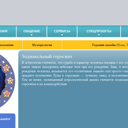
ЕНИЯ
ОБЩЕНИЕ
СЕРВИСЫ
СПЕЦПРОЕКТЫ
романтия
Нумерология
Гадания онлайн
(Руны, 
Зодиакальный гороскоп
В астрологии считается, что судьба и характер человека связаны с его 
каких знаках находились небесные тела при его рождении. Знак, в ко
рождения человека, называется его «солнечным знаком» или просто «зн
придают положению Луны в гороскопе — лунному знаку, и положению
Тем не менее, полноценный астрологический анализ считается возмож
гороскопа и их взаимодействия.
укажите