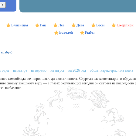
Близнецы
Рак
Лев
Дева
Весы
Скорпион
Водолей
Рыбы
1 ноября)
егодня
на завтра
на неделю
на август
на 2026 год
общая характеристика знака
нять самообладание и проявлять дипломатичность. Сдержанные комментарии и обдуман
лите своему внешнему виду — в глазах окружающих сегодня он сыграет не последнюю р
сь на балансе.