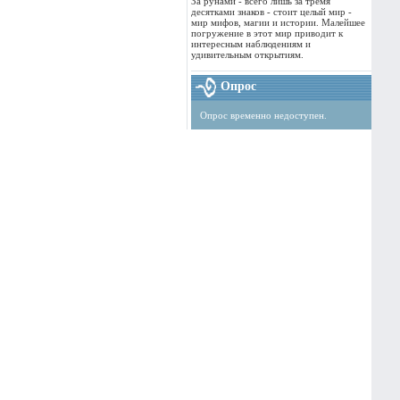
За рунами - всего лишь за тремя
десятками знаков - стоит целый мир -
мир мифов, магии и истории. Малейшее
погружение в этот мир приводит к
интересным наблюдениям и
удивительным открытиям.
Опрос
Опрос временно недоступен.