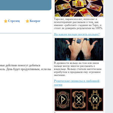
Таролог, парапсихолог, психолог и
Стрелец
Козерог
психотерапевт рассказали о том, как
именно «работает» гадание на Таро, и
стоит ли доверять результатам на 100%.
На каком пальце носить кольцо?
В древности кольцо на том или ином
ные действия помогут добиться
пальце могло многое рассказать о
оль. День будет продуктивным, если вы
владельце. Кольцо считали магическим
атрибутом и придавали ему огромное
значение.
Рунические символы в любовной
магии