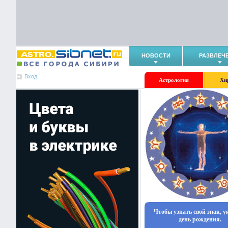
НОВОСТИ
РАЗВЛЕЧ
Вход
Астрология
Хи
Чтобы узнать свой знак, 
день рождения.