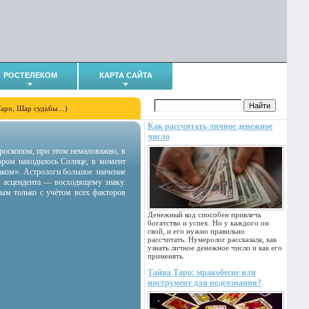
РОСТЕЛЕКОМ
КАРТА САЙТА
Таро, Шар судьбы…)
Как рассчитать личное денежное
число
гороскопом, при этом немаловажно, в
тором находилось Солнце, в момент
аком». Астрологи большое значение
 асцендента — восходящему знаку.
ным только с учётом всех факторов
Денежный код способен привлечь
богатство и успех. Но у каждого он
свой, и его нужно правильно
рассчитать. Нумеролог рассказала, как
узнать личное денежное число и как его
применять.
Тайна Таро: мракобесие или
инструмент для подсознания?