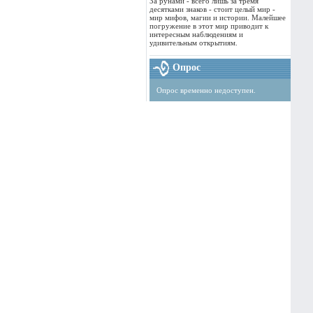
За рунами - всего лишь за тремя
десятками знаков - стоит целый мир -
мир мифов, магии и истории. Малейшее
погружение в этот мир приводит к
интересным наблюдениям и
удивительным открытиям.
Опрос
Опрос временно недоступен.