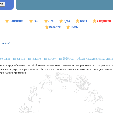
Близнецы
Рак
Лев
Дева
Весы
Скорпион
Водолей
Рыбы
1 ноября)
 сегодня
на завтра
на неделю
на август
на 2026 год
общая характеристика знака
рать круг общения с особой внимательностью. Возможны неприятные разговоры или о
 ваше внутреннее равновесие. Окружите себя теми, кто вас вдохновляет и поддерживае
ряя на них внимания.