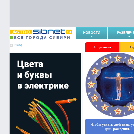
НОВОСТИ
РАЗВЛЕЧ
Вход
Астрология
Хи
Чтобы узнать свой знак, 
день рождения.