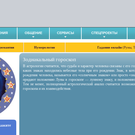
ЕНИЯ
ОБЩЕНИЕ
СЕРВИСЫ
СПЕЦПРОЕКТЫ
романтия
Нумерология
Гадания онлайн
(Руны, 
Зодиакальный гороскоп
В астрологии считается, что судьба и характер человека связаны с его 
каких знаках находились небесные тела при его рождении. Знак, в ко
рождения человека, называется его «солнечным знаком» или просто «зн
придают положению Луны в гороскопе — лунному знаку, и положению
Тем не менее, полноценный астрологический анализ считается возмож
гороскопа и их взаимодействия.
укажите