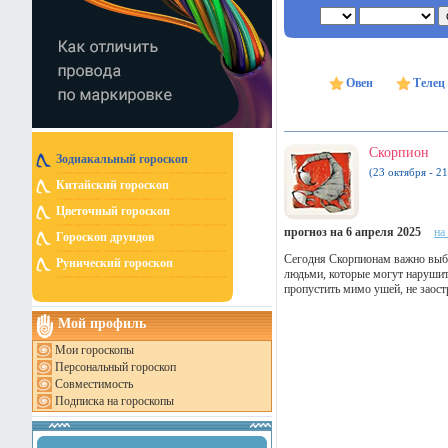
Овен
Телец
Скорпион
Зодиакальный гороскоп
(23 октября - 2
Китайский гороскоп
Цветочный гороскоп
прогноз на 6 апреля 2025
на
Гороскоп друидов
Сегодня Скорпионам важно выби
Рунический гороскоп
людьми, которые могут нарушить
пропустить мимо ушей, не заост
Мой профиль
Мои гороскопы
Персональный гороскоп
Совместимость
Подписка на гороскопы