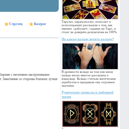
Таролог, парапсихолог, психолог и
Стрелец
Козерог
психотерапевт рассказали о том, как
именно «работает» гадание на Таро, и
стоит ли доверять результатам на 100%.
На каком пальце носить кольцо?
В древности кольцо на том или ином
бщение с негативно настроенными
пальце могло многое рассказать о
т. Замечания со стороны близких лучше
владельце. Кольцо считали магическим
атрибутом и придавали ему огромное
значение.
Рунические символы в любовной
магии