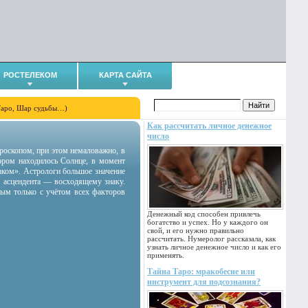
РОСТЕЛЕКОМ
КАРТА САЙТА
Таро, Шар судьбы…)
Как рассчитать личное денежное
число
гороскопом, при этом немаловажно, в
тором находилось Солнце, в момент
аком». Астрологи большое значение
 асцендента — восходящему знаку.
ным только с учётом всех факторов
Денежный код способен привлечь
богатство и успех. Но у каждого он
свой, и его нужно правильно
рассчитать. Нумеролог рассказала, как
узнать личное денежное число и как его
применять.
Тайна Таро: мракобесие или
инструмент для подсознания?