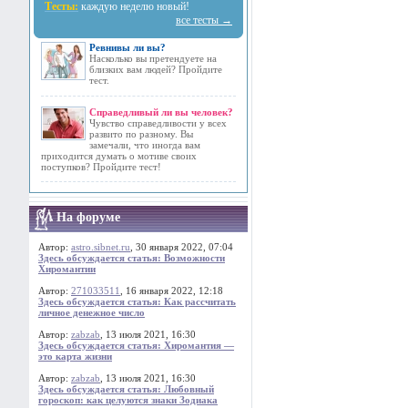
Тесты:
каждую неделю новый!
все тесты →
Ревнивы ли вы?
Насколько вы претендуете на
близких вам людей? Пройдите
тест.
Справедливый ли вы человек?
Чувство справедливости у всех
развито по разному. Вы
замечали, что иногда вам
приходится думать о мотиве своих
поступков? Пройдите тест!
На форуме
Автор:
astro.sibnet.ru
, 30 января 2022, 07:04
Здесь обсуждается статья: Возможности
Хиромантии
Автор:
271033511
, 16 января 2022, 12:18
Здесь обсуждается статья: Как рассчитать
личное денежное число
Автор:
zabzab
, 13 июля 2021, 16:30
Здесь обсуждается статья: Хиромантия —
это карта жизни
Автор:
zabzab
, 13 июля 2021, 16:30
Здесь обсуждается статья: Любовный
гороскоп: как целуются знаки Зодиака