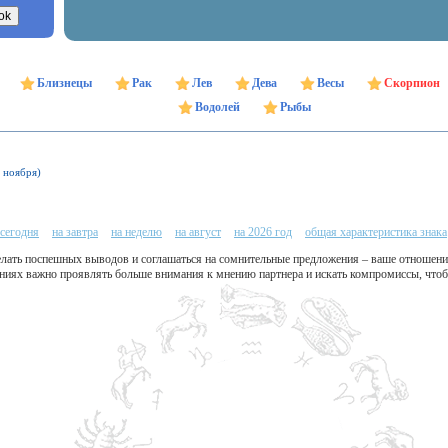
Близнецы
Рак
Лев
Дева
Весы
Скорпион
Водолей
Рыбы
1 ноября)
 сегодня
на завтра
на неделю
на август
на 2026 год
общая характеристика знака
елать поспешных выводов и соглашаться на сомнительные предложения – ваше отношен
ениях важно проявлять больше внимания к мнению партнера и искать компромиссы, что