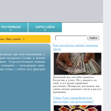
РОСТЕЛЕКОМ
КАРТА САЙТА
Таро, Шар судьбы…)
Как рассчитать личное денежное
число
гороскопом, при этом немаловажно, в
тором находилось Солнце, в момент
аком». Астрологи большое значение
 асцендента — восходящему знаку.
ным только с учётом всех факторов
Денежный код способен привлечь
богатство и успех. Но у каждого он
свой, и его нужно правильно
рассчитать. Нумеролог рассказала, как
узнать личное денежное число и как его
применять.
Тайна Таро: мракобесие или
инструмент для подсознания?