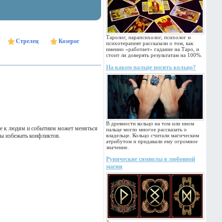
Таролог, парапсихолог, психолог и
Стрелец
Козерог
психотерапевт рассказали о том, как
именно «работает» гадание на Таро, и
стоит ли доверять результатам на 100%.
На каком пальце носить кольцо?
В древности кольцо на том или ином
ие к людям и событиям может меняться
пальце могло многое рассказать о
бы избежать конфликтов.
владельце. Кольцо считали магическим
атрибутом и придавали ему огромное
значение.
Рунические символы в любовной
магии