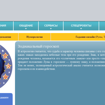
ЕНИЯ
ОБЩЕНИЕ
СЕРВИСЫ
СПЕЦПРОЕКТЫ
романтия
Нумерология
Гадания онлайн
(Руны, 
Зодиакальный гороскоп
В астрологии считается, что судьба и характер человека связаны с его 
каких знаках находились небесные тела при его рождении. Знак, в ко
рождения человека, называется его «солнечным знаком» или просто «зн
придают положению Луны в гороскопе — лунному знаку, и положению
Тем не менее, полноценный астрологический анализ считается возмож
гороскопа и их взаимодействия.
укажите