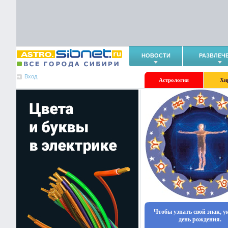
НОВОСТИ
РАЗВЛЕЧ
Вход
Астрология
Хи
Чтобы узнать свой знак, 
день рождения.