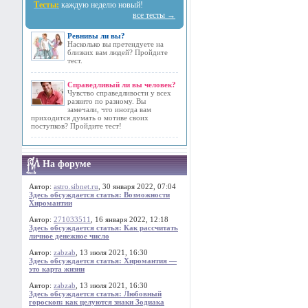
Тесты:
каждую неделю новый!
все тесты →
Ревнивы ли вы?
Насколько вы претендуете на
близких вам людей? Пройдите
тест.
Справедливый ли вы человек?
Чувство справедливости у всех
развито по разному. Вы
замечали, что иногда вам
приходится думать о мотиве своих
поступков? Пройдите тест!
На форуме
Автор:
astro.sibnet.ru
, 30 января 2022, 07:04
Здесь обсуждается статья: Возможности
Хиромантии
Автор:
271033511
, 16 января 2022, 12:18
Здесь обсуждается статья: Как рассчитать
личное денежное число
Автор:
zabzab
, 13 июля 2021, 16:30
Здесь обсуждается статья: Хиромантия —
это карта жизни
Автор:
zabzab
, 13 июля 2021, 16:30
Здесь обсуждается статья: Любовный
гороскоп: как целуются знаки Зодиака