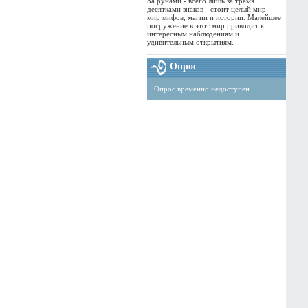
За рунами - всего лишь за тремя
десятками знаков - стоит целый мир -
мир мифов, магии и истории. Малейшее
погружение в этот мир приводит к
интересным наблюдениям и
удивительным открытиям.
Опрос
Опрос временно недоступен.