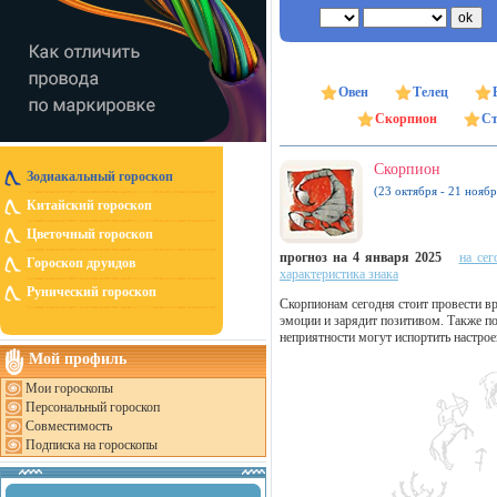
Овен
Телец
Скорпион
Ст
Скорпион
Зодиакальный гороскоп
(23 октября - 21 ноябр
Китайский гороскоп
Цветочный гороскоп
прогноз на 4 января 2025
на сег
Гороскоп друидов
характеристика знака
Рунический гороскоп
Скорпионам сегодня стоит провести в
эмоции и зарядит позитивом. Также п
неприятности могут испортить настроен
Мой профиль
Мои гороскопы
Персональный гороскоп
Совместимость
Подписка на гороскопы