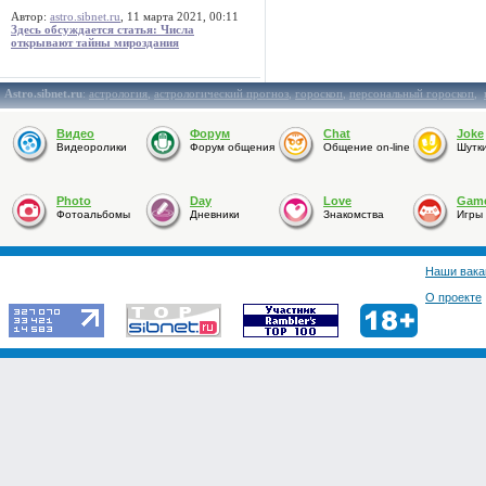
Автор:
astro.sibnet.ru
, 11 марта 2021, 00:11
Здесь обсуждается статья: Числа
открывают тайны мироздания
Astro.sibnet.ru
:
астрология
,
астрологический прогноз
,
гороскоп
,
персональный гороскоп
,
Видео
Форум
Chat
Joke
Видеоролики
Форум общения
Общение on-line
Шутк
Photo
Day
Love
Gam
Фотоальбомы
Дневники
Знакомства
Игры
Наши вака
О проекте