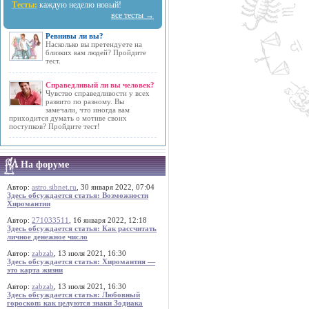
Тесты:
каждую неделю новый!
все тесты →
Ревнивы ли вы?
Насколько вы претендуете на
близких вам людей? Пройдите
тест.
Справедливый ли вы человек?
Чувство справедливости у всех
развито по разному. Вы
замечали, что иногда вам
приходится думать о мотиве своих
поступков? Пройдите тест!
На форуме
Автор:
astro.sibnet.ru
, 30 января 2022, 07:04
Здесь обсуждается статья: Возможности
Хиромантии
Автор:
271033511
, 16 января 2022, 12:18
Здесь обсуждается статья: Как рассчитать
личное денежное число
Автор:
zabzab
, 13 июля 2021, 16:30
Здесь обсуждается статья: Хиромантия —
это карта жизни
Автор:
zabzab
, 13 июля 2021, 16:30
Здесь обсуждается статья: Любовный
гороскоп: как целуются знаки Зодиака