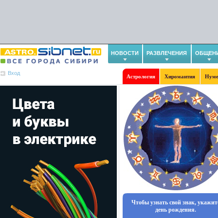
НОВОСТИ
РАЗВЛЕЧЕНИЯ
ОБЩЕН
Вход
Астрология
Хиромантия
Нуме
Чтобы узнать свой знак, укажит
день рождения.