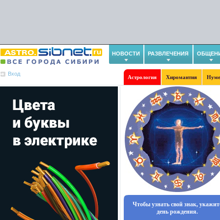
НОВОСТИ
РАЗВЛЕЧЕНИЯ
ОБЩЕН
Вход
Астрология
Хиромантия
Нуме
Чтобы узнать свой знак, укажит
день рождения.