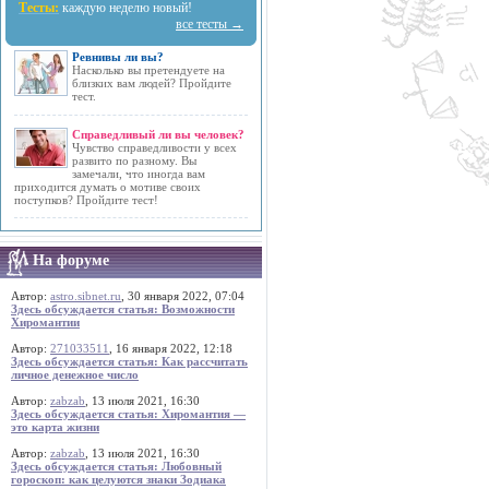
Тесты:
каждую неделю новый!
все тесты →
Ревнивы ли вы?
Насколько вы претендуете на
близких вам людей? Пройдите
тест.
Справедливый ли вы человек?
Чувство справедливости у всех
развито по разному. Вы
замечали, что иногда вам
приходится думать о мотиве своих
поступков? Пройдите тест!
На форуме
Автор:
astro.sibnet.ru
, 30 января 2022, 07:04
Здесь обсуждается статья: Возможности
Хиромантии
Автор:
271033511
, 16 января 2022, 12:18
Здесь обсуждается статья: Как рассчитать
личное денежное число
Автор:
zabzab
, 13 июля 2021, 16:30
Здесь обсуждается статья: Хиромантия —
это карта жизни
Автор:
zabzab
, 13 июля 2021, 16:30
Здесь обсуждается статья: Любовный
гороскоп: как целуются знаки Зодиака