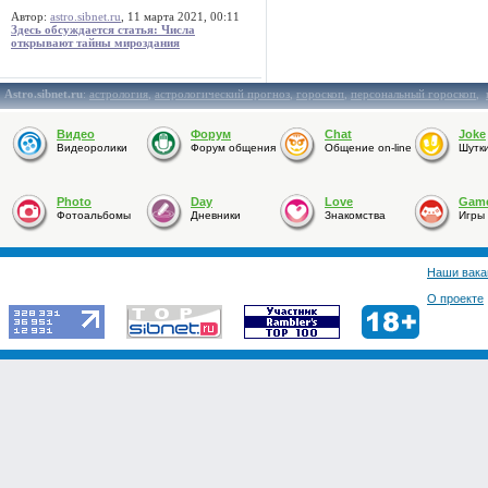
Автор:
astro.sibnet.ru
, 11 марта 2021, 00:11
Здесь обсуждается статья: Числа
открывают тайны мироздания
Astro.sibnet.ru
:
астрология
,
астрологический прогноз
,
гороскоп
,
персональный гороскоп
,
Видео
Форум
Chat
Joke
Видеоролики
Форум общения
Общение on-line
Шутк
Photo
Day
Love
Gam
Фотоальбомы
Дневники
Знакомства
Игры
Наши вака
О проекте