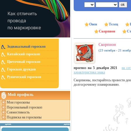
Овен
Телец
Скорпион
Ст
Скорпион
Зодиакальный гороскоп
(23 октября - 21 ноябр
Китайский гороскоп
Цветочный гороскоп
прогноз на 5 декабря 2021
на се
Гороскоп друидов
характеристика знака
Рунический гороскоп
Скорпионы, постарайтесь провести день
долгосрочному планированию.
Мой профиль
Мои гороскопы
Персональный гороскоп
Совместимость
Подписка на гороскопы