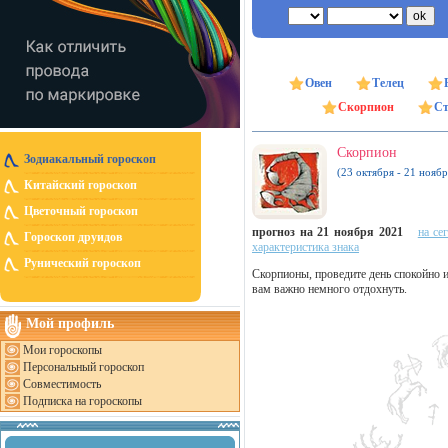
Овен
Телец
Скорпион
Ст
Скорпион
Зодиакальный гороскоп
(23 октября - 21 ноябр
Китайский гороскоп
Цветочный гороскоп
прогноз на 21 ноября 2021
на се
Гороскоп друидов
характеристика знака
Рунический гороскоп
Скорпионы, проведите день спокойно 
вам важно немного отдохнуть.
Мой профиль
Мои гороскопы
Персональный гороскоп
Совместимость
Подписка на гороскопы