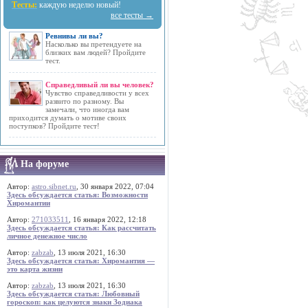
Тесты:
каждую неделю новый!
все тесты →
Ревнивы ли вы?
Насколько вы претендуете на
близких вам людей? Пройдите
тест.
Справедливый ли вы человек?
Чувство справедливости у всех
развито по разному. Вы
замечали, что иногда вам
приходится думать о мотиве своих
поступков? Пройдите тест!
На форуме
Автор:
astro.sibnet.ru
, 30 января 2022, 07:04
Здесь обсуждается статья: Возможности
Хиромантии
Автор:
271033511
, 16 января 2022, 12:18
Здесь обсуждается статья: Как рассчитать
личное денежное число
Автор:
zabzab
, 13 июля 2021, 16:30
Здесь обсуждается статья: Хиромантия —
это карта жизни
Автор:
zabzab
, 13 июля 2021, 16:30
Здесь обсуждается статья: Любовный
гороскоп: как целуются знаки Зодиака