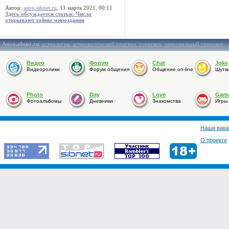
Автор:
astro.sibnet.ru
, 11 марта 2021, 00:11
Здесь обсуждается статья: Числа
открывают тайны мироздания
Astro.sibnet.ru
:
астрология
,
астрологический прогноз
,
гороскоп
,
персональный гороскоп
,
Видео
Форум
Chat
Joke
Видеоролики
Форум общения
Общение on-line
Шутк
Photo
Day
Love
Gam
Фотоальбомы
Дневники
Знакомства
Игры
Наши вака
О проекте