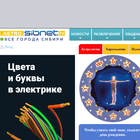
НОВОСТИ
РАЗВЛЕЧЕНИЯ
ОБЩЕН
Вход
Астрология
Хиромантия
Нуме
Чтобы узнать свой знак, укажит
день рождения.