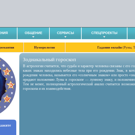
ЕНИЯ
ОБЩЕНИЕ
СЕРВИСЫ
СПЕЦПРОЕКТЫ
романтия
Нумерология
Гадания онлайн
(Руны, 
Зодиакальный гороскоп
В астрологии считается, что судьба и характер человека связаны с его 
каких знаках находились небесные тела при его рождении. Знак, в ко
рождения человека, называется его «солнечным знаком» или просто «зн
придают положению Луны в гороскопе — лунному знаку, и положению
Тем не менее, полноценный астрологический анализ считается возмож
гороскопа и их взаимодействия.
укажите