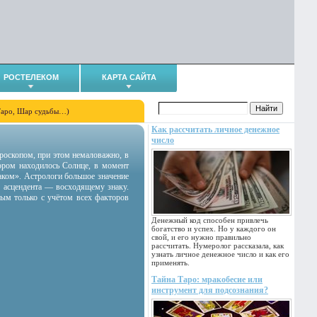
РОСТЕЛЕКОМ
КАРТА САЙТА
Таро, Шар судьбы…)
Как рассчитать личное денежное
число
гороскопом, при этом немаловажно, в
тором находилось Солнце, в момент
аком». Астрологи большое значение
 асцендента — восходящему знаку.
ным только с учётом всех факторов
Денежный код способен привлечь
богатство и успех. Но у каждого он
свой, и его нужно правильно
рассчитать. Нумеролог рассказала, как
узнать личное денежное число и как его
применять.
Тайна Таро: мракобесие или
инструмент для подсознания?