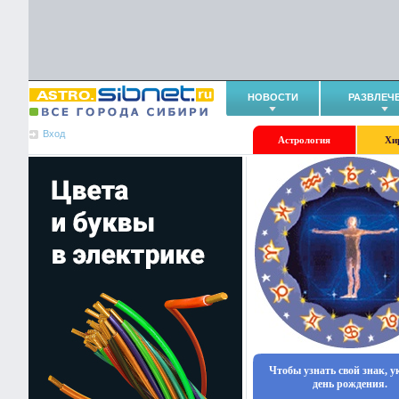
НОВОСТИ
РАЗВЛЕЧ
Вход
Астрология
Хи
Чтобы узнать свой знак, 
день рождения.