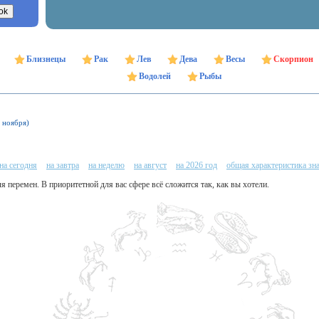
Близнецы
Рак
Лев
Дева
Весы
Скорпион
Водолей
Рыбы
1 ноября)
на сегодня
на завтра
на неделю
на август
на 2026 год
общая характеристика зн
я перемен. В приоритетной для вас сфере всё сложится так, как вы хотели.