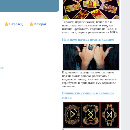
Таролог, парапсихолог, психолог и
Стрелец
Козерог
психотерапевт рассказали о том, как
именно «работает» гадание на Таро, и
стоит ли доверять результатам на 100%.
На каком пальце носить кольцо?
ака
В древности кольцо на том или ином
пальце могло многое рассказать о
владельце. Кольцо считали магическим
атрибутом и придавали ему огромное
значение.
Рунические символы в любовной
магии