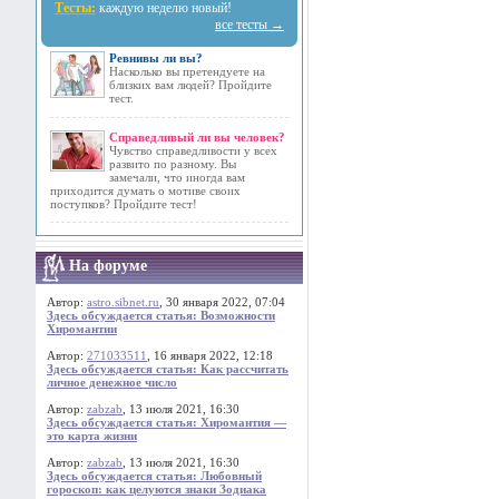
Тесты:
каждую неделю новый!
все тесты →
Ревнивы ли вы?
Насколько вы претендуете на
близких вам людей? Пройдите
тест.
Справедливый ли вы человек?
Чувство справедливости у всех
развито по разному. Вы
замечали, что иногда вам
приходится думать о мотиве своих
поступков? Пройдите тест!
На форуме
Автор:
astro.sibnet.ru
, 30 января 2022, 07:04
Здесь обсуждается статья: Возможности
Хиромантии
Автор:
271033511
, 16 января 2022, 12:18
Здесь обсуждается статья: Как рассчитать
личное денежное число
Автор:
zabzab
, 13 июля 2021, 16:30
Здесь обсуждается статья: Хиромантия —
это карта жизни
Автор:
zabzab
, 13 июля 2021, 16:30
Здесь обсуждается статья: Любовный
гороскоп: как целуются знаки Зодиака