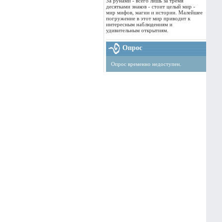
За рунами - всего лишь за тремя
десятками знаков - стоит целый мир -
мир мифов, магии и истории. Малейшее
погружение в этот мир приводит к
интересным наблюдениям и
удивительным открытиям.
Опрос
Опрос временно недоступен.