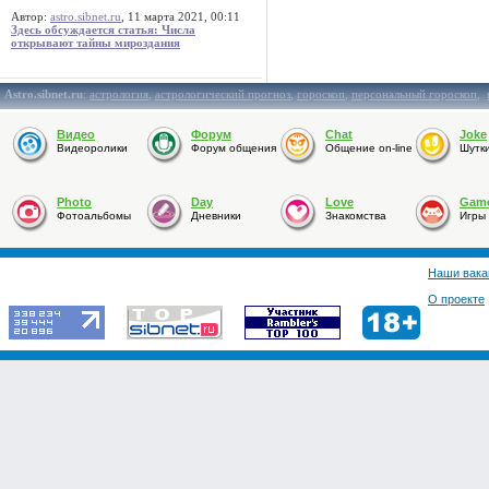
Автор:
astro.sibnet.ru
, 11 марта 2021, 00:11
Здесь обсуждается статья: Числа
открывают тайны мироздания
Astro.sibnet.ru
:
астрология
,
астрологический прогноз
,
гороскоп
,
персональный гороскоп
,
Видео
Форум
Chat
Joke
Видеоролики
Форум общения
Общение on-line
Шутк
Photo
Day
Love
Gam
Фотоальбомы
Дневники
Знакомства
Игры
Наши вака
О проекте