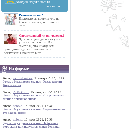
Тесты:
каждую неделю новый!
все тесты →
Ревнивы ли вы?
Насколько вы претендуете на
близких вам людей? Пройдите
тест.
Справедливый ли вы человек?
Чувство справедливости у всех
развито по разному. Вы
замечали, что иногда вам
приходится думать о мотиве своих
поступков? Пройдите тест!
На форуме
Автор:
astro.sibnet.ru
, 30 января 2022, 07:04
Здесь обсуждается статья: Возможности
Хиромантии
Автор:
271033511
, 16 января 2022, 12:18
Здесь обсуждается статья: Как рассчитать
личное денежное число
Автор:
zabzab
, 13 июля 2021, 16:30
Здесь обсуждается статья: Хиромантия —
это карта жизни
Автор:
zabzab
, 13 июля 2021, 16:30
Здесь обсуждается статья: Любовный
гороскоп: как целуются знаки Зодиака