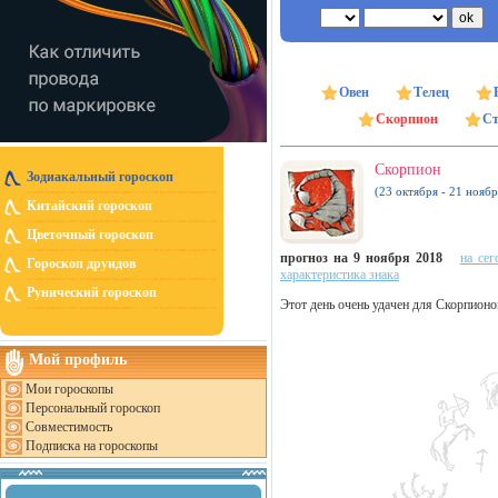
Овен
Телец
Скорпион
Ст
Скорпион
Зодиакальный гороскоп
(23 октября - 21 ноябр
Китайский гороскоп
Цветочный гороскоп
прогноз на 9 ноября 2018
на сег
Гороскоп друидов
характеристика знака
Рунический гороскоп
Этот день очень удачен для Скорпионо
Мой профиль
Мои гороскопы
Персональный гороскоп
Совместимость
Подписка на гороскопы