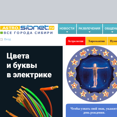
НОВОСТИ
РАЗВЛЕЧЕНИЯ
ОБЩЕН
Вход
Астрология
Хиромантия
Нуме
Чтобы узнать свой знак, укажит
день рождения.