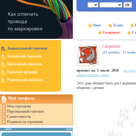
Овен
Телец
Скорпион
Ст
Скорпион
Зодиакальный гороскоп
(23 октября - 21 ноябр
Китайский гороскоп
Цветочный гороскоп
прогноз на 5 июля 2018
на сего
Гороскоп друидов
характеристика знака
Рунический гороскоп
Этот день обещает быть для Скорпион
общения с детьми.
Мой профиль
Мои гороскопы
Персональный гороскоп
Совместимость
Подписка на гороскопы