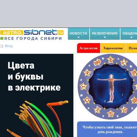
НОВОСТИ
РАЗВЛЕЧЕНИЯ
ОБЩЕН
Вход
Астрология
Хиромантия
Нуме
Чтобы узнать свой знак, укажит
день рождения.