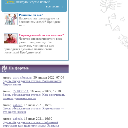
Тесты:
каждую неделю новый!
все тесты →
Ревнивы ли вы?
Насколько вы претендуете на
близких вам людей? Пройдите
тест.
Справедливый ли вы человек?
Чувство справедливости у всех
развито по разному. Вы
замечали, что иногда вам
приходится думать о мотиве своих
поступков? Пройдите тест!
На форуме
Автор:
astro.sibnet.ru
, 30 января 2022, 07:04
Здесь обсуждается статья: Возможности
Хиромантии
Автор:
271033511
, 16 января 2022, 12:18
Здесь обсуждается статья: Как рассчитать
личное денежное число
Автор:
zabzab
, 13 июля 2021, 16:30
Здесь обсуждается статья: Хиромантия —
это карта жизни
Автор:
zabzab
, 13 июля 2021, 16:30
Здесь обсуждается статья: Любовный
гороскоп: как целуются знаки Зодиака