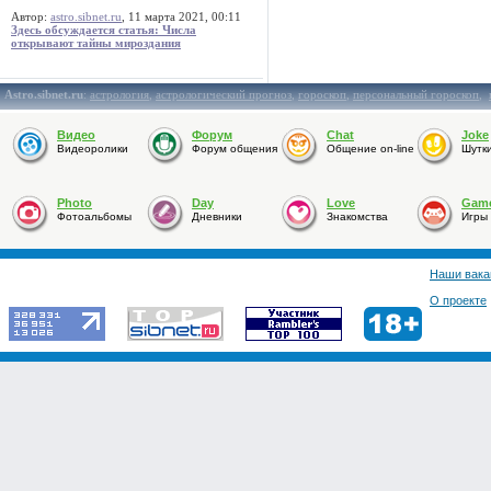
Автор:
astro.sibnet.ru
, 11 марта 2021, 00:11
Здесь обсуждается статья: Числа
открывают тайны мироздания
Astro.sibnet.ru
:
астрология
,
астрологический прогноз
,
гороскоп
,
персональный гороскоп
,
Видео
Форум
Chat
Joke
Видеоролики
Форум общения
Общение on-line
Шутк
Photo
Day
Love
Gam
Фотоальбомы
Дневники
Знакомства
Игры
Наши вака
О проекте