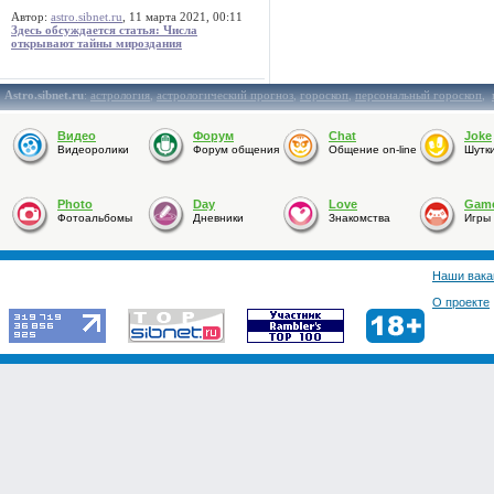
Автор:
astro.sibnet.ru
, 11 марта 2021, 00:11
Здесь обсуждается статья: Числа
открывают тайны мироздания
Astro.sibnet.ru
:
астрология
,
астрологический прогноз
,
гороскоп
,
персональный гороскоп
,
Видео
Форум
Chat
Joke
Видеоролики
Форум общения
Общение on-line
Шутк
Photo
Day
Love
Gam
Фотоальбомы
Дневники
Знакомства
Игры
Наши вака
О проекте