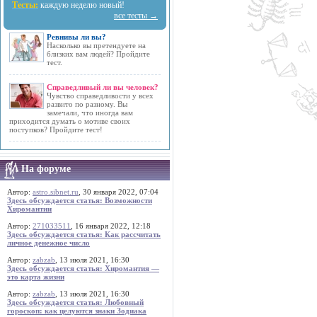
Тесты:
каждую неделю новый!
все тесты →
Ревнивы ли вы?
Насколько вы претендуете на
близких вам людей? Пройдите
тест.
Справедливый ли вы человек?
Чувство справедливости у всех
развито по разному. Вы
замечали, что иногда вам
приходится думать о мотиве своих
поступков? Пройдите тест!
На форуме
Автор:
astro.sibnet.ru
, 30 января 2022, 07:04
Здесь обсуждается статья: Возможности
Хиромантии
Автор:
271033511
, 16 января 2022, 12:18
Здесь обсуждается статья: Как рассчитать
личное денежное число
Автор:
zabzab
, 13 июля 2021, 16:30
Здесь обсуждается статья: Хиромантия —
это карта жизни
Автор:
zabzab
, 13 июля 2021, 16:30
Здесь обсуждается статья: Любовный
гороскоп: как целуются знаки Зодиака