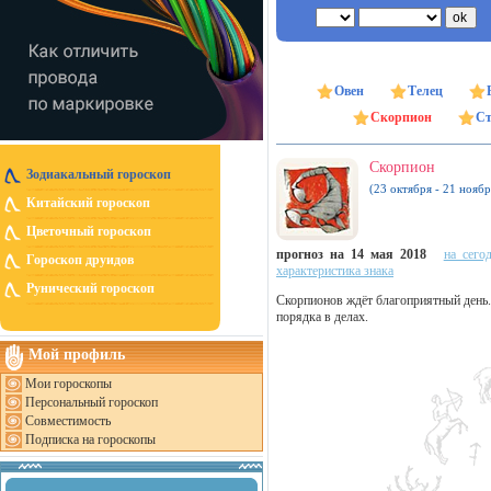
Овен
Телец
Скорпион
Ст
Скорпион
Зодиакальный гороскоп
(23 октября - 21 ноябр
Китайский гороскоп
Цветочный гороскоп
прогноз на 14 мая 2018
на сего
Гороскоп друидов
характеристика знака
Рунический гороскоп
Скорпионов ждёт благоприятный день.
порядка в делах.
Мой профиль
Мои гороскопы
Персональный гороскоп
Совместимость
Подписка на гороскопы