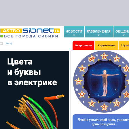
НОВОСТИ
РАЗВЛЕЧЕНИЯ
ОБЩЕН
Вход
Астрология
Хиромантия
Нуме
Чтобы узнать свой знак, укажит
день рождения.