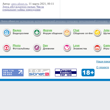
Автор:
astro.sibnet.ru
, 11 марта 2021, 00:11
Здесь обсуждается статья: Числа
открывают тайны мироздания
Astro.sibnet.ru
:
астрология
,
астрологический прогноз
,
гороскоп
,
персональный гороскоп
,
Видео
Форум
Chat
Joke
Видеоролики
Форум общения
Общение on-line
Шутк
Photo
Day
Love
Gam
Фотоальбомы
Дневники
Знакомства
Игры
Наши вака
О проекте