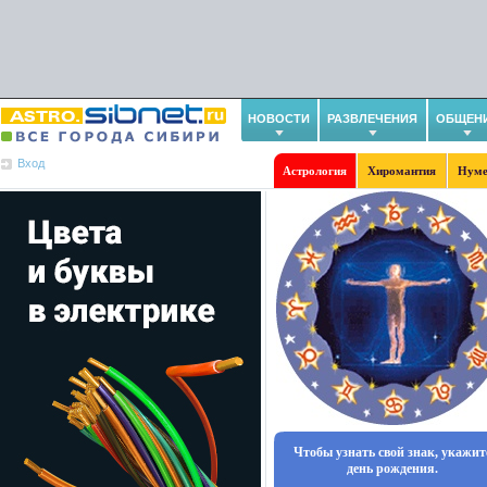
НОВОСТИ
РАЗВЛЕЧЕНИЯ
ОБЩЕН
Вход
Астрология
Хиромантия
Нуме
Чтобы узнать свой знак, укажит
день рождения.