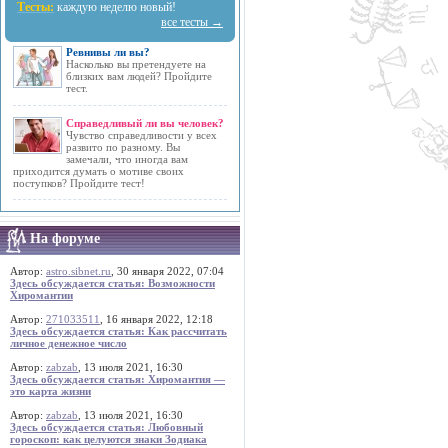
Тесты:
каждую неделю новый!
все тесты →
Ревнивы ли вы?
Насколько вы претендуете на
близких вам людей? Пройдите
тест.
Справедливый ли вы человек?
Чувство справедливости у всех
развито по разному. Вы
замечали, что иногда вам
приходится думать о мотиве своих
поступков? Пройдите тест!
На форуме
Автор:
astro.sibnet.ru
, 30 января 2022, 07:04
Здесь обсуждается статья: Возможности
Хиромантии
Автор:
271033511
, 16 января 2022, 12:18
Здесь обсуждается статья: Как рассчитать
личное денежное число
Автор:
zabzab
, 13 июля 2021, 16:30
Здесь обсуждается статья: Хиромантия —
это карта жизни
Автор:
zabzab
, 13 июля 2021, 16:30
Здесь обсуждается статья: Любовный
гороскоп: как целуются знаки Зодиака