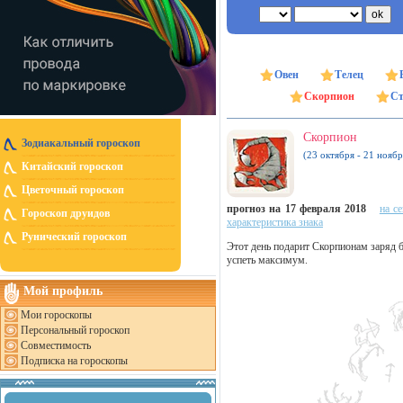
Овен
Телец
Скорпион
Ст
Скорпион
Зодиакальный гороскоп
(23 октября - 21 ноябр
Китайский гороскоп
Цветочный гороскоп
прогноз на 17 февраля 2018
на с
Гороскоп друидов
характеристика знака
Рунический гороскоп
Этот день подарит Скорпионам заряд б
успеть максимум.
Мой профиль
Мои гороскопы
Персональный гороскоп
Совместимость
Подписка на гороскопы