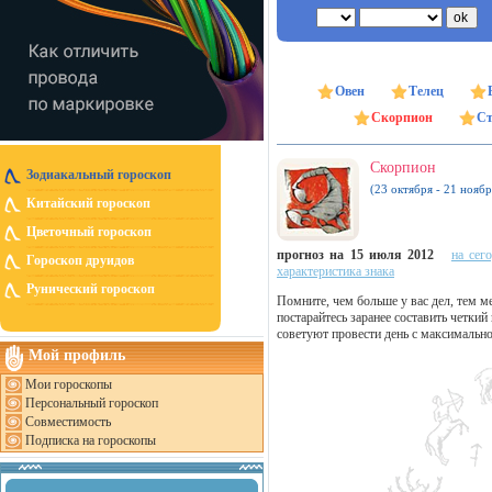
Овен
Телец
Скорпион
Ст
Скорпион
Зодиакальный гороскоп
(23 октября - 21 ноябр
Китайский гороскоп
Цветочный гороскоп
прогноз на 15 июля 2012
на сег
Гороскоп друидов
характеристика знака
Рунический гороскоп
Помните, чем больше у вас дел, тем м
постарайтесь заранее составить четки
советуют провести день с максимально
Мой профиль
Мои гороскопы
Персональный гороскоп
Совместимость
Подписка на гороскопы