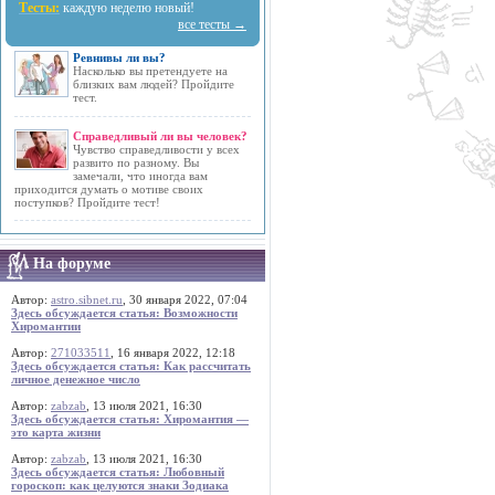
Тесты:
каждую неделю новый!
все тесты →
Ревнивы ли вы?
Насколько вы претендуете на
близких вам людей? Пройдите
тест.
Справедливый ли вы человек?
Чувство справедливости у всех
развито по разному. Вы
замечали, что иногда вам
приходится думать о мотиве своих
поступков? Пройдите тест!
На форуме
Автор:
astro.sibnet.ru
, 30 января 2022, 07:04
Здесь обсуждается статья: Возможности
Хиромантии
Автор:
271033511
, 16 января 2022, 12:18
Здесь обсуждается статья: Как рассчитать
личное денежное число
Автор:
zabzab
, 13 июля 2021, 16:30
Здесь обсуждается статья: Хиромантия —
это карта жизни
Автор:
zabzab
, 13 июля 2021, 16:30
Здесь обсуждается статья: Любовный
гороскоп: как целуются знаки Зодиака