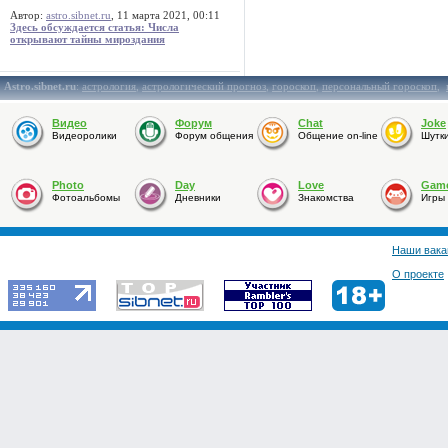
Автор:
astro.sibnet.ru
, 11 марта 2021, 00:11
Здесь обсуждается статья: Числа
открывают тайны мироздания
Astro.sibnet.ru
:
астрология
,
астрологический прогноз
,
гороскоп
,
персональный гороскоп
,
Видео
Форум
Chat
Joke
Видеоролики
Форум общения
Общение on-line
Шутк
Photo
Day
Love
Gam
Фотоальбомы
Дневники
Знакомства
Игры
Наши вака
О проекте