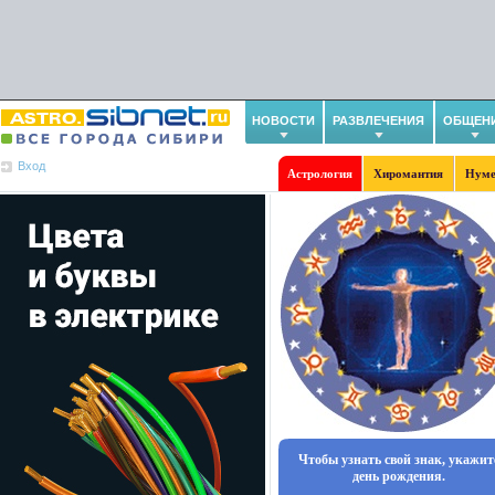
НОВОСТИ
РАЗВЛЕЧЕНИЯ
ОБЩЕН
Вход
Астрология
Хиромантия
Нуме
Чтобы узнать свой знак, укажит
день рождения.