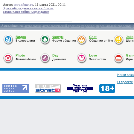
Автор:
astro.sibnet.ru
, 11 марта 2021, 00:11
Здесь обсуждается статья: Числа
открывают тайны мироздания
Astro.sibnet.ru
:
астрология
,
астрологический прогноз
,
гороскоп
,
персональный гороскоп
,
Видео
Форум
Chat
Joke
Видеоролики
Форум общения
Общение on-line
Шутк
Photo
Day
Love
Gam
Фотоальбомы
Дневники
Знакомства
Игры
Наши вака
О проекте