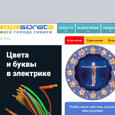
НОВОСТИ
РАЗВЛЕЧЕНИЯ
ОБЩЕН
Вход
Астрология
Хиромантия
Нуме
Чтобы узнать свой знак, укажит
день рождения.