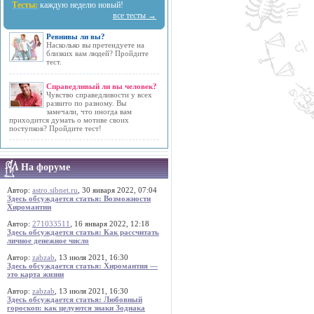
Тесты:
каждую неделю новый!
все тесты →
Ревнивы ли вы?
Насколько вы претендуете на
близких вам людей? Пройдите
тест.
Справедливый ли вы человек?
Чувство справедливости у всех
развито по разному. Вы
замечали, что иногда вам
приходится думать о мотиве своих
поступков? Пройдите тест!
На форуме
Автор:
astro.sibnet.ru
, 30 января 2022, 07:04
Здесь обсуждается статья: Возможности
Хиромантии
Автор:
271033511
, 16 января 2022, 12:18
Здесь обсуждается статья: Как рассчитать
личное денежное число
Автор:
zabzab
, 13 июля 2021, 16:30
Здесь обсуждается статья: Хиромантия —
это карта жизни
Автор:
zabzab
, 13 июля 2021, 16:30
Здесь обсуждается статья: Любовный
гороскоп: как целуются знаки Зодиака