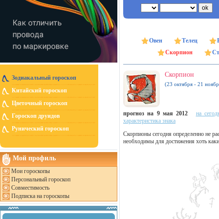
Овен
Телец
Скорпион
Ст
Скорпион
Зодиакальный гороскоп
(23 октября - 21 ноябр
Китайский гороскоп
Цветочный гороскоп
прогноз на 9 мая 2012
на сегод
Гороскоп друидов
характеристика знака
Рунический гороскоп
Скорпионы сегодня определенно не р
необходимы для достижения хоть каки
Мой профиль
Мои гороскопы
Персональный гороскоп
Совместимость
Подписка на гороскопы