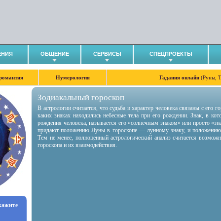
ЕНИЯ
ОБЩЕНИЕ
СЕРВИСЫ
СПЕЦПРОЕКТЫ
романтия
Нумерология
Гадания онлайн
(Руны, 
Зодиакальный гороскоп
В астрологии считается, что судьба и характер человека связаны с его 
каких знаках находились небесные тела при его рождении. Знак, в ко
рождения человека, называется его «солнечным знаком» или просто «зн
придают положению Луны в гороскопе — лунному знаку, и положению
Тем не менее, полноценный астрологический анализ считается возмож
гороскопа и их взаимодействия.
укажите