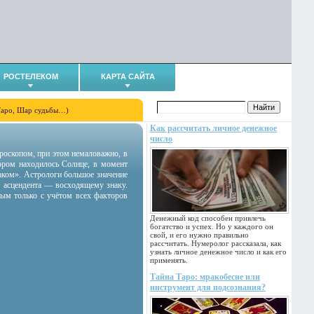
РОСТЕЛЕКОМ
КАРТА САЙТА
Таро, Шар судьбы…)
Как рассчитать личное денежное
число
гороскопом, при этом немаловажно, в
тором находилось Солнце, в момент
аком». Астрологи большое значение
 асцендента — восходящему знаку.
ным только с учётом всех факторов
Денежный код способен привлечь
богатство и успех. Но у каждого он
свой, и его нужно правильно
рассчитать. Нумеролог рассказала, как
узнать личное денежное число и как его
применять.
Тайна Таро: мракобесие или
инструмент для подсознания?