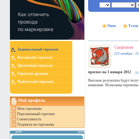
Овен
Телец
Скорпион
Зодиакальный гороскоп
(23 октября - 2
Китайский гороскоп
Цветочный гороскоп
прогноз на 1 января 2012
на
Гороскоп друидов
Высокие результаты будут получ
Рунический гороскоп
внимания. Возможны перемены к
Мой профиль
Мои гороскопы
Персональный гороскоп
Совместимость
Подписка на гороскопы