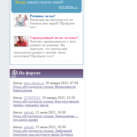
Тесты:
каждую неделю новый!
все тесты →
Ревнивы ли вы?
Насколько вы претендуете на
близких вам людей? Пройдите
тест.
Справедливый ли вы человек?
Чувство справедливости у всех
развито по разному. Вы
замечали, что иногда вам
приходится думать о мотиве своих
поступков? Пройдите тест!
На форуме
Автор:
astro.sibnet.ru
, 30 января 2022, 07:04
Здесь обсуждается статья: Возможности
Хиромантии
Автор:
271033511
, 16 января 2022, 12:18
Здесь обсуждается статья: Как рассчитать
личное денежное число
Автор:
zabzab
, 13 июля 2021, 16:30
Здесь обсуждается статья: Хиромантия —
это карта жизни
Автор:
zabzab
, 13 июля 2021, 16:30
Здесь обсуждается статья: Любовный
гороскоп: как целуются знаки Зодиака