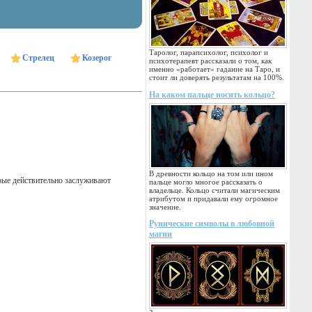
Таролог, парапсихолог, психолог и
Стрелец
Козерог
психотерапевт рассказали о том, как
именно «работает» гадание на Таро, и
стоит ли доверять результатам на 100%.
На каком пальце носить кольцо?
В древности кольцо на том или ином
орые действительно заслуживают
пальце могло многое рассказать о
владельце. Кольцо считали магическим
атрибутом и придавали ему огромное
значение.
Рунические символы в любовной
магии