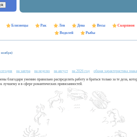
Близнецы
Рак
Лев
Дева
Весы
Скорпион
Водолей
Рыбы
1 ноября)
 сегодня
на завтра
на неделю
на август
на 2026 год
общая характеристика знака
ены благодаря умению правильно распределять работу и браться только за те дела, кот
 лучшему и в сфере романтических привязанностей.