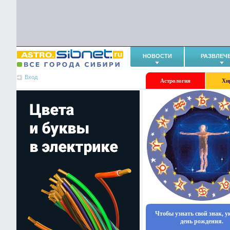
НОВОСТИ
РАЗВЛЕЧ
Вход
Астрология
Хи
Чтобы узнать свой знак, 
день рождения.