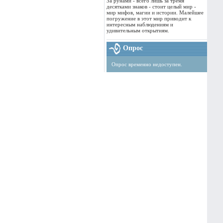
За рунами - всего лишь за тремя
десятками знаков - стоит целый мир -
мир мифов, магии и истории. Малейшее
погружение в этот мир приводит к
интересным наблюдениям и
удивительным открытиям.
Опрос
Опрос временно недоступен.