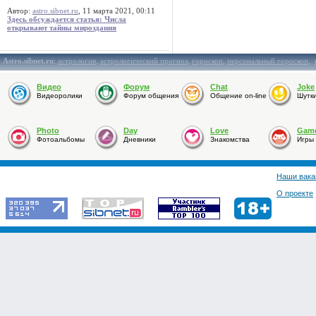
Автор:
astro.sibnet.ru
, 11 марта 2021, 00:11
Здесь обсуждается статья: Числа
открывают тайны мироздания
Astro.sibnet.ru
:
астрология
,
астрологический прогноз
,
гороскоп
,
персональный гороскоп
,
Видео
Форум
Chat
Joke
Видеоролики
Форум общения
Общение on-line
Шутк
Photo
Day
Love
Gam
Фотоальбомы
Дневники
Знакомства
Игры
Наши вака
О проекте