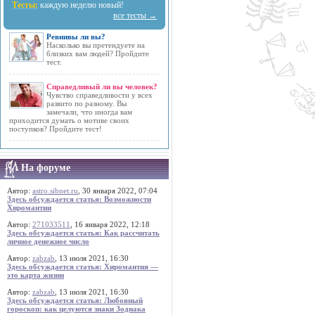
Тесты:
каждую неделю новый!
все тесты →
Ревнивы ли вы?
Насколько вы претендуете на
близких вам людей? Пройдите
тест.
Справедливый ли вы человек?
Чувство справедливости у всех
развито по разному. Вы
замечали, что иногда вам
приходится думать о мотиве своих
поступков? Пройдите тест!
На форуме
Автор:
astro.sibnet.ru
, 30 января 2022, 07:04
Здесь обсуждается статья: Возможности
Хиромантии
Автор:
271033511
, 16 января 2022, 12:18
Здесь обсуждается статья: Как рассчитать
личное денежное число
Автор:
zabzab
, 13 июля 2021, 16:30
Здесь обсуждается статья: Хиромантия —
это карта жизни
Автор:
zabzab
, 13 июля 2021, 16:30
Здесь обсуждается статья: Любовный
гороскоп: как целуются знаки Зодиака