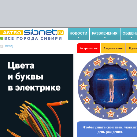
НОВОСТИ
РАЗВЛЕЧЕНИЯ
ОБЩЕН
Вход
Астрология
Хиромантия
Нуме
Чтобы узнать свой знак, укажит
день рождения.