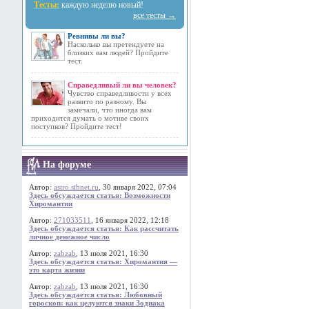
Тесты:
каждую неделю новый!
все тесты →
Ревнивы ли вы?
Насколько вы претендуете на
близких вам людей? Пройдите
тест.
Справедливый ли вы человек?
Чувство справедливости у всех
развито по разному. Вы
замечали, что иногда вам
приходится думать о мотиве своих
поступков? Пройдите тест!
На форуме
Автор:
astro.sibnet.ru
, 30 января 2022, 07:04
Здесь обсуждается статья: Возможности
Хиромантии
Автор:
271033511
, 16 января 2022, 12:18
Здесь обсуждается статья: Как рассчитать
личное денежное число
Автор:
zabzab
, 13 июля 2021, 16:30
Здесь обсуждается статья: Хиромантия —
это карта жизни
Автор:
zabzab
, 13 июля 2021, 16:30
Здесь обсуждается статья: Любовный
гороскоп: как целуются знаки Зодиака