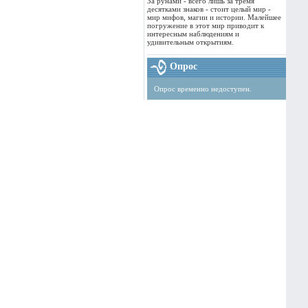
За рунами - всего лишь за тремя
десятками знаков - стоит целый мир -
мир мифов, магии и истории. Малейшее
погружение в этот мир приводит к
интересным наблюдениям и
удивительным открытиям.
Опрос
Опрос временно недоступен.