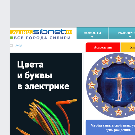
НОВОСТИ
РАЗВЛЕЧ
Вход
Астрология
Хи
Чтобы узнать свой знак, 
день рождения.