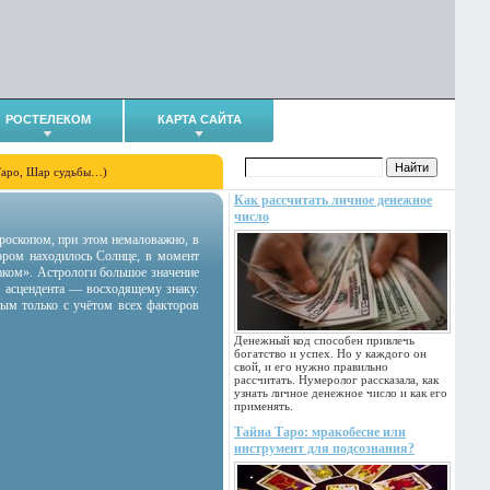
РОСТЕЛЕКОМ
КАРТА САЙТА
Таро, Шар судьбы…)
Как рассчитать личное денежное
число
гороскопом, при этом немаловажно, в
тором находилось Солнце, в момент
аком». Астрологи большое значение
 асцендента — восходящему знаку.
ным только с учётом всех факторов
Денежный код способен привлечь
богатство и успех. Но у каждого он
свой, и его нужно правильно
рассчитать. Нумеролог рассказала, как
узнать личное денежное число и как его
применять.
Тайна Таро: мракобесие или
инструмент для подсознания?