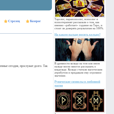
Таролог, парапсихолог, психолог и
Стрелец
Козерог
психотерапевт рассказали о том, как
именно «работает» гадание на Таро, и
стоит ли доверять результатам на 100%.
На каком пальце носить кольцо?
В древности кольцо на том или ином
нные сегодня, прослужат долго. Так
пальце могло многое рассказать о
владельце. Кольцо считали магическим
атрибутом и придавали ему огромное
значение.
Рунические символы в любовной
магии