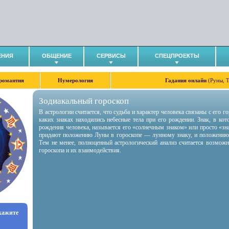
ЕНИЯ
ОБЩЕНИЕ
СЕРВИСЫ
СПЕЦПРОЕКТЫ
романтия
Нумерология
Гадания онлайн
(Руны, 
Зодиакальный гороскоп
В астрологии считается, что судьба и характер человека связаны с его 
каких знаках находились небесные тела при его рождении. Знак, в ко
рождения человека, называется его «солнечным знаком» или просто «зн
придают положению Луны в гороскопе — лунному знаку, и положению
Тем не менее, полноценный астрологический анализ считается возмож
гороскопа и их взаимодействия.
укажите