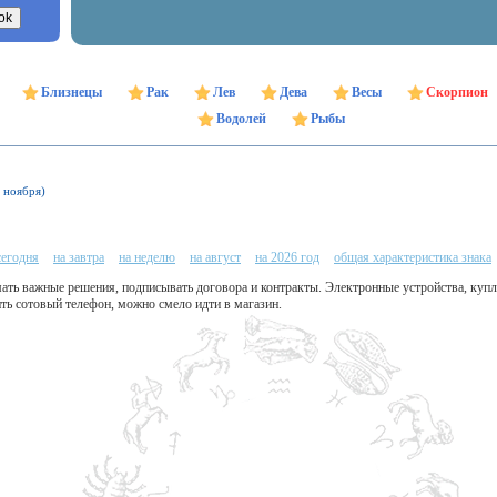
Близнецы
Рак
Лев
Дева
Весы
Скорпион
Водолей
Рыбы
1 ноября)
сегодня
на завтра
на неделю
на август
на 2026 год
общая характеристика знака
ть важные решения, подписывать договора и контракты. Электронные устройства, купле
ть сотовый телефон, можно смело идти в магазин.