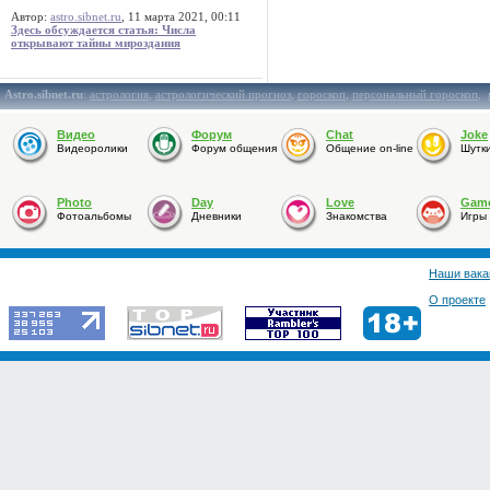
Автор:
astro.sibnet.ru
, 11 марта 2021, 00:11
Здесь обсуждается статья: Числа
открывают тайны мироздания
Astro.sibnet.ru
:
астрология
,
астрологический прогноз
,
гороскоп
,
персональный гороскоп
,
Видео
Форум
Chat
Joke
Видеоролики
Форум общения
Общение on-line
Шутк
Photo
Day
Love
Gam
Фотоальбомы
Дневники
Знакомства
Игры
Наши вака
О проекте