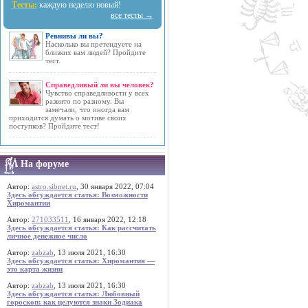
Тесты:
каждую неделю новый!
все тесты →
Ревнивы ли вы?
Насколько вы претендуете на
близких вам людей? Пройдите
тест.
Справедливый ли вы человек?
Чувство справедливости у всех
развито по разному. Вы
замечали, что иногда вам
приходится думать о мотиве своих
поступков? Пройдите тест!
На форуме
Автор:
astro.sibnet.ru
, 30 января 2022, 07:04
Здесь обсуждается статья: Возможности
Хиромантии
Автор:
271033511
, 16 января 2022, 12:18
Здесь обсуждается статья: Как рассчитать
личное денежное число
Автор:
zabzab
, 13 июля 2021, 16:30
Здесь обсуждается статья: Хиромантия —
это карта жизни
Автор:
zabzab
, 13 июля 2021, 16:30
Здесь обсуждается статья: Любовный
гороскоп: как целуются знаки Зодиака