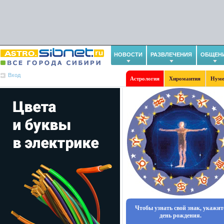
НОВОСТИ
РАЗВЛЕЧЕНИЯ
ОБЩЕН
Вход
Астрология
Хиромантия
Нуме
Чтобы узнать свой знак, укажит
день рождения.