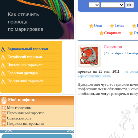
Овен
Телец
Скорпион
Ст
Скорпион
Зодиакальный гороскоп
(23 октября - 21 ноябр
Китайский гороскоп
Цветочный гороскоп
прогноз на 25 мая 2011
на сего
Гороскоп друидов
характеристика знака
Рунический гороскоп
Присущее вам чувство гармонии помож
профессиональные обязанности, и семе
влюбленными могут разгореться нешу
Мой профиль
Мои гороскопы
Персональный гороскоп
Совместимость
Подписка на гороскопы