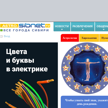
НОВОСТИ
РАЗВЛЕЧЕНИЯ
ОБЩЕН
Вход
Астрология
Хиромантия
Нуме
Чтобы узнать свой знак, укажит
день рождения.