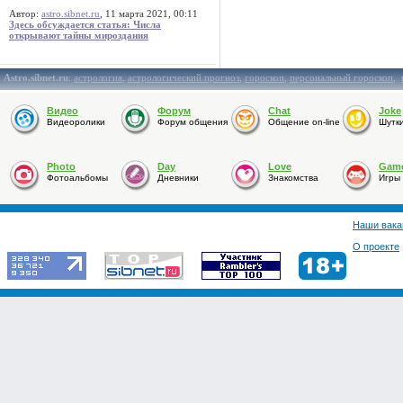
Автор:
astro.sibnet.ru
, 11 марта 2021, 00:11
Здесь обсуждается статья: Числа
открывают тайны мироздания
Astro.sibnet.ru
:
астрология
,
астрологический прогноз
,
гороскоп
,
персональный гороскоп
,
Видео
Форум
Chat
Joke
Видеоролики
Форум общения
Общение on-line
Шутк
Photo
Day
Love
Gam
Фотоальбомы
Дневники
Знакомства
Игры
Наши вака
О проекте