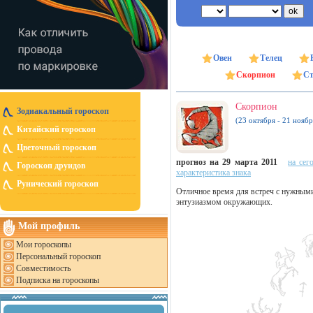
Овен
Телец
Скорпион
Ст
Скорпион
Зодиакальный гороскоп
(23 октября - 21 ноябр
Китайский гороскоп
Цветочный гороскоп
прогноз на 29 марта 2011
на сег
Гороскоп друидов
характеристика знака
Рунический гороскоп
Отличное время для встреч с нужными 
энтузиазмом окружающих.
Мой профиль
Мои гороскопы
Персональный гороскоп
Совместимость
Подписка на гороскопы