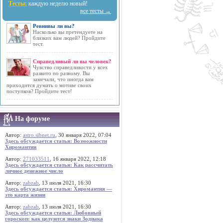
Тесты:
каждую неделю новый!
все тесты →
Ревнивы ли вы?
Насколько вы претендуете на
близких вам людей? Пройдите
тест.
Справедливый ли вы человек?
Чувство справедливости у всех
развито по разному. Вы
замечали, что иногда вам
приходится думать о мотиве своих
поступков? Пройдите тест!
На форуме
Автор:
astro.sibnet.ru
, 30 января 2022, 07:04
Здесь обсуждается статья: Возможности
Хиромантии
Автор:
271033511
, 16 января 2022, 12:18
Здесь обсуждается статья: Как рассчитать
личное денежное число
Автор:
zabzab
, 13 июля 2021, 16:30
Здесь обсуждается статья: Хиромантия —
это карта жизни
Автор:
zabzab
, 13 июля 2021, 16:30
Здесь обсуждается статья: Любовный
гороскоп: как целуются знаки Зодиака