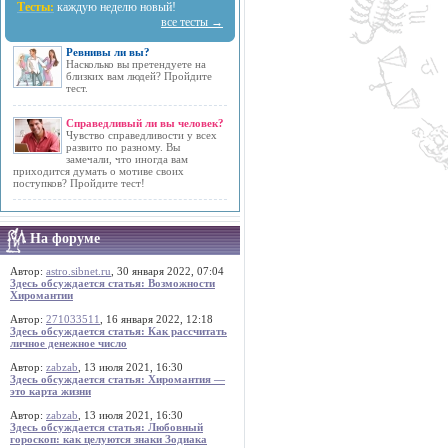
Тесты:
каждую неделю новый!
все тесты →
Ревнивы ли вы?
Насколько вы претендуете на
близких вам людей? Пройдите
тест.
Справедливый ли вы человек?
Чувство справедливости у всех
развито по разному. Вы
замечали, что иногда вам
приходится думать о мотиве своих
поступков? Пройдите тест!
На форуме
Автор:
astro.sibnet.ru
, 30 января 2022, 07:04
Здесь обсуждается статья: Возможности
Хиромантии
Автор:
271033511
, 16 января 2022, 12:18
Здесь обсуждается статья: Как рассчитать
личное денежное число
Автор:
zabzab
, 13 июля 2021, 16:30
Здесь обсуждается статья: Хиромантия —
это карта жизни
Автор:
zabzab
, 13 июля 2021, 16:30
Здесь обсуждается статья: Любовный
гороскоп: как целуются знаки Зодиака