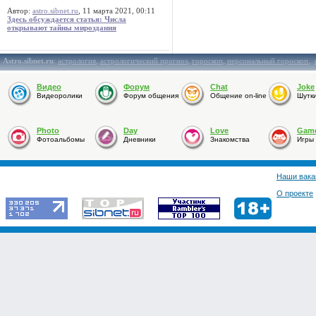
Автор:
astro.sibnet.ru
, 11 марта 2021, 00:11
Здесь обсуждается статья: Числа
открывают тайны мироздания
Astro.sibnet.ru
:
астрология
,
астрологический прогноз
,
гороскоп
,
персональный гороскоп
,
Видео
Форум
Chat
Joke
Видеоролики
Форум общения
Общение on-line
Шутк
Photo
Day
Love
Gam
Фотоальбомы
Дневники
Знакомства
Игры
Наши вака
О проекте