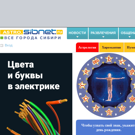
НОВОСТИ
РАЗВЛЕЧЕНИЯ
ОБЩЕН
Вход
Астрология
Хиромантия
Нуме
Чтобы узнать свой знак, укажит
день рождения.