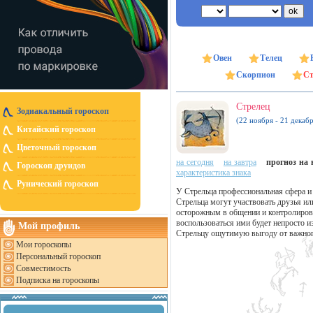
Овен
Телец
Скорпион
Ст
Стрелец
Зодиакальный гороскоп
(22 ноября - 21 декабр
Китайский гороскоп
Цветочный гороскоп
на сегодня
на завтра
прогноз на н
Гороскоп друидов
характеристика знака
Рунический гороскоп
У Стрельца профессиональная сфера и
Стрельца могут участвовать друзья ил
осторожным в общении и контролирова
воспользоваться ими будет непросто и
Мой профиль
Стрельцу ощутимую выгоду от важног
Мои гороскопы
Персональный гороскоп
Совместимость
Подписка на гороскопы