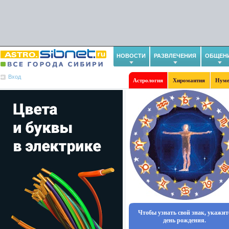
НОВОСТИ
РАЗВЛЕЧЕНИЯ
ОБЩЕН
Вход
Астрология
Хиромантия
Нуме
Чтобы узнать свой знак, укажит
день рождения.