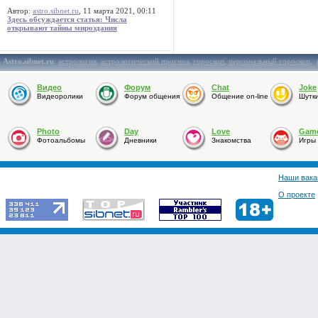
Автор:
astro.sibnet.ru
, 11 марта 2021, 00:11
Здесь обсуждается статья: Числа
открывают тайны мироздания
Astro.sibnet.ru
:
астрология
,
астрологический прогноз
,
гороскоп
,
персональный гороскоп
,
Видео
Форум
Chat
Joke
Видеоролики
Форум общения
Общение on-line
Шутк
Photo
Day
Love
Gam
Фотоальбомы
Дневники
Знакомства
Игры
Наши вака
О проекте