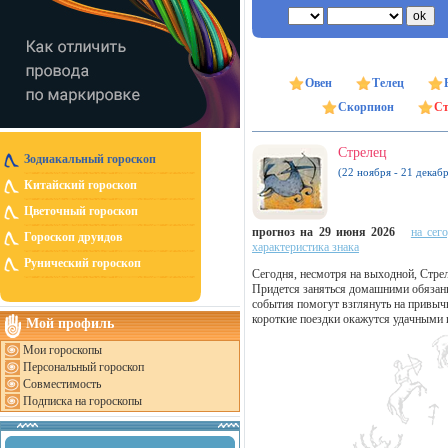
Овен
Телец
Скорпион
Ст
Стрелец
Зодиакальный гороскоп
(22 ноября - 21 декабр
Китайский гороскоп
Цветочный гороскоп
прогноз на 29 июня 2026
на сег
Гороскоп друидов
характеристика знака
Рунический гороскоп
Сегодня, несмотря на выходной, Стре
Придется заняться домашними обязан
события помогут взглянуть на привыч
короткие поездки окажутся удачными и
Мой профиль
Мои гороскопы
Персональный гороскоп
Совместимость
Подписка на гороскопы