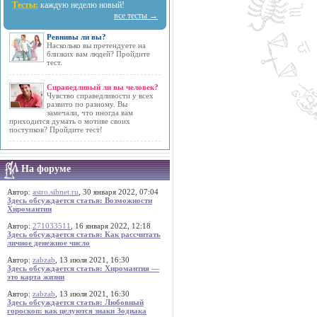
Тесты:
каждую неделю новый!
все тесты →
Ревнивы ли вы?
Насколько вы претендуете на
близких вам людей? Пройдите
тест.
Справедливый ли вы человек?
Чувство справедливости у всех
развито по разному. Вы
замечали, что иногда вам
приходится думать о мотиве своих
поступков? Пройдите тест!
На форуме
Автор:
astro.sibnet.ru
, 30 января 2022, 07:04
Здесь обсуждается статья: Возможности
Хиромантии
Автор:
271033511
, 16 января 2022, 12:18
Здесь обсуждается статья: Как рассчитать
личное денежное число
Автор:
zabzab
, 13 июля 2021, 16:30
Здесь обсуждается статья: Хиромантия —
это карта жизни
Автор:
zabzab
, 13 июля 2021, 16:30
Здесь обсуждается статья: Любовный
гороскоп: как целуются знаки Зодиака