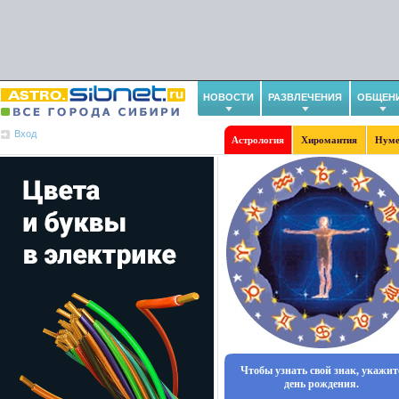
НОВОСТИ
РАЗВЛЕЧЕНИЯ
ОБЩЕН
Вход
Астрология
Хиромантия
Нуме
Чтобы узнать свой знак, укажит
день рождения.