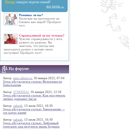
Тесты:
каждую неделю новый!
все тесты →
Ревнивы ли вы?
Насколько вы претендуете на
близких вам людей? Пройдите
тест.
Справедливый ли вы человек?
Чувство справедливости у всех
развито по разному. Вы
замечали, что иногда вам
приходится думать о мотиве своих
поступков? Пройдите тест!
На форуме
Автор:
astro.sibnet.ru
, 30 января 2022, 07:04
Здесь обсуждается статья: Возможности
Хиромантии
Автор:
271033511
, 16 января 2022, 12:18
Здесь обсуждается статья: Как рассчитать
личное денежное число
Автор:
zabzab
, 13 июля 2021, 16:30
Здесь обсуждается статья: Хиромантия —
это карта жизни
Автор:
zabzab
, 13 июля 2021, 16:30
Здесь обсуждается статья: Любовный
гороскоп: как целуются знаки Зодиака