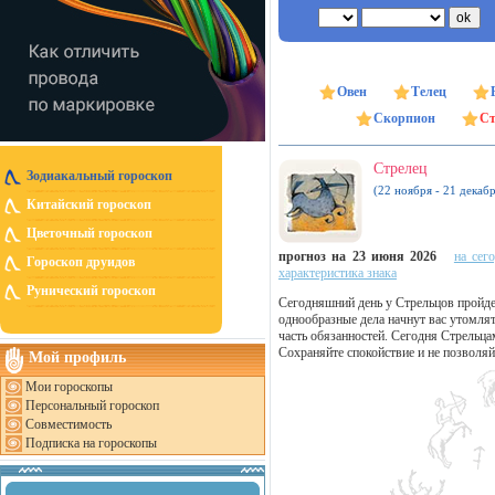
Овен
Телец
Скорпион
Ст
Стрелец
Зодиакальный гороскоп
(22 ноября - 21 декабр
Китайский гороскоп
Цветочный гороскоп
прогноз на 23 июня 2026
на сег
Гороскоп друидов
характеристика знака
Рунический гороскоп
Сегодняшний день у Стрельцов пройде
однообразные дела начнут вас утомлят
часть обязанностей. Сегодня Стрельца
Сохраняйте спокойствие и не позволяй
Мой профиль
Мои гороскопы
Персональный гороскоп
Совместимость
Подписка на гороскопы