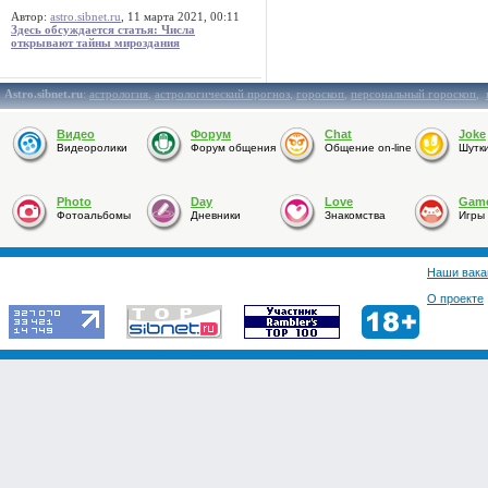
Автор:
astro.sibnet.ru
, 11 марта 2021, 00:11
Здесь обсуждается статья: Числа
открывают тайны мироздания
Astro.sibnet.ru
:
астрология
,
астрологический прогноз
,
гороскоп
,
персональный гороскоп
,
Видео
Форум
Chat
Joke
Видеоролики
Форум общения
Общение on-line
Шутк
Photo
Day
Love
Gam
Фотоальбомы
Дневники
Знакомства
Игры
Наши вака
О проекте