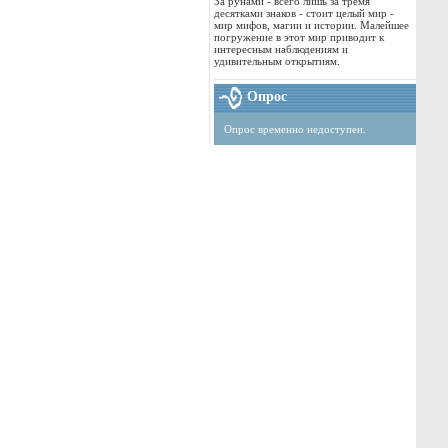
За рунами - всего лишь за тремя
десятками знаков - стоит целый мир -
мир мифов, магии и истории. Малейшее
погружение в этот мир приводит к
интересным наблюдениям и
удивительным открытиям.
Опрос
Опрос временно недоступен.