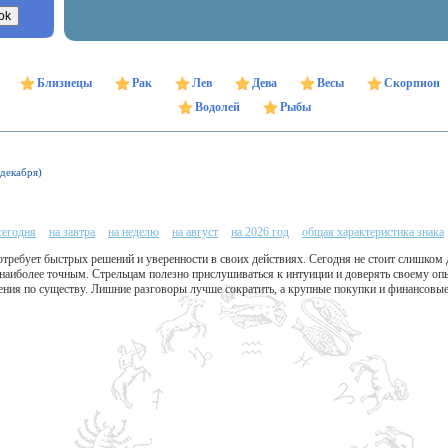
Близнецы
Рак
Лев
Дева
Весы
Скорпион
Водолей
Рыбы
 декабря)
сегодня
на завтра
на неделю
на август
на 2026 год
общая характеристика знака
требует быстрых решений и уверенности в своих действиях. Сегодня не стоит слишком 
наиболее точным. Стрельцам полезно прислушиваться к интуиции и доверять своему опы
ения по существу. Лишние разговоры лучше сократить, а крупные покупки и финансовые