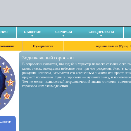
ЕНИЯ
ОБЩЕНИЕ
СЕРВИСЫ
СПЕЦПРОЕКТЫ
романтия
Нумерология
Гадания онлайн
(Руны, 
Зодиакальный гороскоп
В астрологии считается, что судьба и характер человека связаны с его 
каких знаках находились небесные тела при его рождении. Знак, в ко
рождения человека, называется его «солнечным знаком» или просто «зн
придают положению Луны в гороскопе — лунному знаку, и положению
Тем не менее, полноценный астрологический анализ считается возмож
гороскопа и их взаимодействия.
укажите