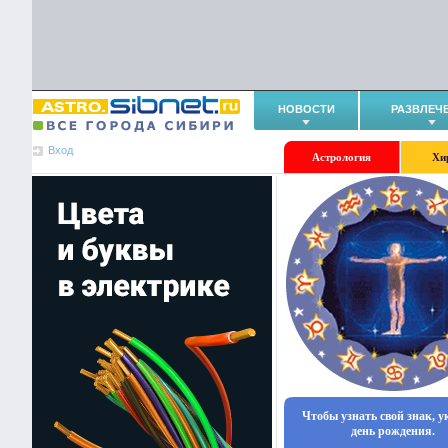
НОВОСТИ
РАЗВЛЕЧ
Вход
Астрология
Хи
Чтобы узнать свой знак, 
день рождения.