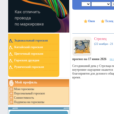
Овен
Телец
Стрелец
Зодиакальный гороскоп
(22 ноября - 21
Китайский гороскоп
Цветочный гороскоп
прогноз на 17 июня 2026
на 
Гороскоп друидов
Сегодняшний день у Стрельца по
Рунический гороскоп
внутреннее ощущение окажется 
благоприятен для делового общ
время.
Мой профиль
Мои гороскопы
Персональный гороскоп
Совместимость
Подписка на гороскопы