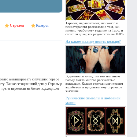
Таролог, парапсихолог, психолог и
Стрелец
Козерог
психотерапевт рассказали о том, как
именно «работает» гадание на Таро, и
стоит ли доверять результатам на 100%.
На каком пальце носить кольцо?
В древности кольцо на том или ином
долго анализировать ситуацию: первое
пальце могло многое рассказать о
ту. Также сегодняшний день у Стрельца
владельце. Кольцо считали магическим
атрибутом и придавали ему огромное
 траты перенести на более подходящее
значение.
Рунические символы в любовной
магии