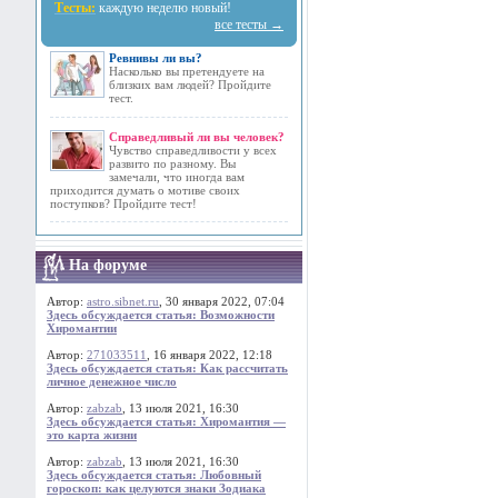
Тесты:
каждую неделю новый!
все тесты →
Ревнивы ли вы?
Насколько вы претендуете на
близких вам людей? Пройдите
тест.
Справедливый ли вы человек?
Чувство справедливости у всех
развито по разному. Вы
замечали, что иногда вам
приходится думать о мотиве своих
поступков? Пройдите тест!
На форуме
Автор:
astro.sibnet.ru
, 30 января 2022, 07:04
Здесь обсуждается статья: Возможности
Хиромантии
Автор:
271033511
, 16 января 2022, 12:18
Здесь обсуждается статья: Как рассчитать
личное денежное число
Автор:
zabzab
, 13 июля 2021, 16:30
Здесь обсуждается статья: Хиромантия —
это карта жизни
Автор:
zabzab
, 13 июля 2021, 16:30
Здесь обсуждается статья: Любовный
гороскоп: как целуются знаки Зодиака