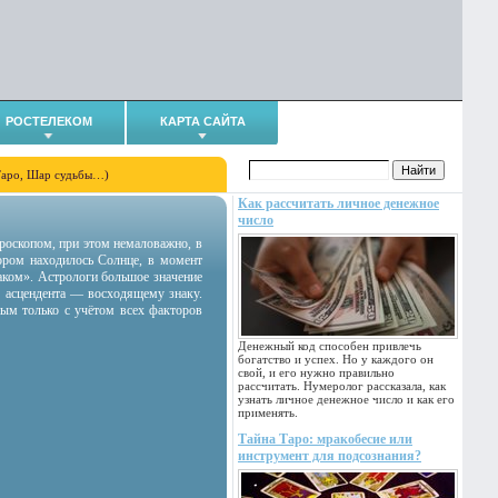
РОСТЕЛЕКОМ
КАРТА САЙТА
Таро, Шар судьбы…)
Как рассчитать личное денежное
число
гороскопом, при этом немаловажно, в
тором находилось Солнце, в момент
аком». Астрологи большое значение
 асцендента — восходящему знаку.
ным только с учётом всех факторов
Денежный код способен привлечь
богатство и успех. Но у каждого он
свой, и его нужно правильно
рассчитать. Нумеролог рассказала, как
узнать личное денежное число и как его
применять.
Тайна Таро: мракобесие или
инструмент для подсознания?