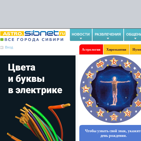
НОВОСТИ
РАЗВЛЕЧЕНИЯ
ОБЩЕН
Вход
Астрология
Хиромантия
Нуме
Чтобы узнать свой знак, укажит
день рождения.