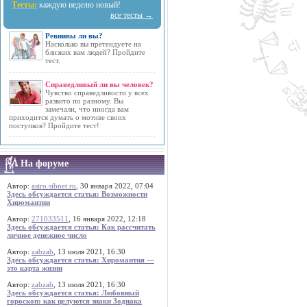
Тесты:
каждую неделю новый!
все тесты →
Ревнивы ли вы?
Насколько вы претендуете на
близких вам людей? Пройдите
тест.
Справедливый ли вы человек?
Чувство справедливости у всех
развито по разному. Вы
замечали, что иногда вам
приходится думать о мотиве своих
поступков? Пройдите тест!
На форуме
Автор:
astro.sibnet.ru
, 30 января 2022, 07:04
Здесь обсуждается статья: Возможности
Хиромантии
Автор:
271033511
, 16 января 2022, 12:18
Здесь обсуждается статья: Как рассчитать
личное денежное число
Автор:
zabzab
, 13 июля 2021, 16:30
Здесь обсуждается статья: Хиромантия —
это карта жизни
Автор:
zabzab
, 13 июля 2021, 16:30
Здесь обсуждается статья: Любовный
гороскоп: как целуются знаки Зодиака