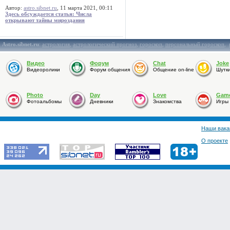
Автор:
astro.sibnet.ru
, 11 марта 2021, 00:11
Здесь обсуждается статья: Числа
открывают тайны мироздания
Astro.sibnet.ru
:
астрология
,
астрологический прогноз
,
гороскоп
,
персональный гороскоп
,
Видео
Форум
Chat
Joke
Видеоролики
Форум общения
Общение on-line
Шутк
Photo
Day
Love
Gam
Фотоальбомы
Дневники
Знакомства
Игры
Наши вака
О проекте