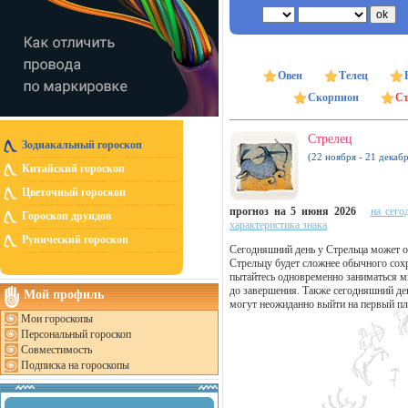
Овен
Телец
Скорпион
Ст
Стрелец
Зодиакальный гороскоп
(22 ноября - 21 декабр
Китайский гороскоп
Цветочный гороскоп
прогноз на 5 июня 2026
на сего
Гороскоп друидов
характеристика знака
Рунический гороскоп
Сегодняшний день у Стрельца может о
Стрельцу будет сложнее обычного сох
пытайтесь одновременно заниматься м
до завершения. Также сегодняшний де
Мой профиль
могут неожиданно выйти на первый пл
Мои гороскопы
Персональный гороскоп
Совместимость
Подписка на гороскопы