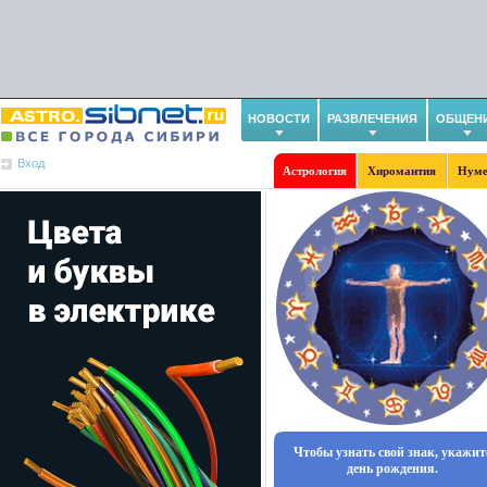
НОВОСТИ
РАЗВЛЕЧЕНИЯ
ОБЩЕН
Вход
Астрология
Хиромантия
Нуме
Чтобы узнать свой знак, укажит
день рождения.