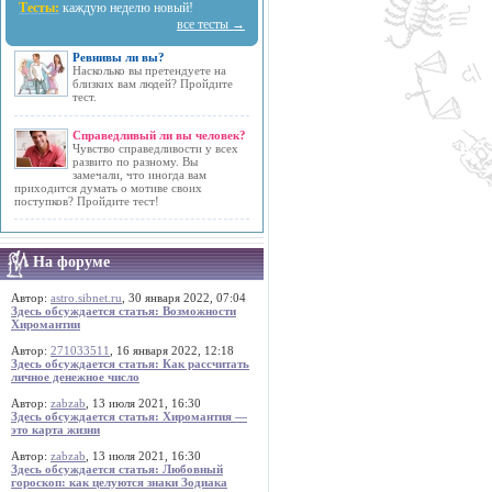
Тесты:
каждую неделю новый!
все тесты →
Ревнивы ли вы?
Насколько вы претендуете на
близких вам людей? Пройдите
тест.
Справедливый ли вы человек?
Чувство справедливости у всех
развито по разному. Вы
замечали, что иногда вам
приходится думать о мотиве своих
поступков? Пройдите тест!
На форуме
Автор:
astro.sibnet.ru
, 30 января 2022, 07:04
Здесь обсуждается статья: Возможности
Хиромантии
Автор:
271033511
, 16 января 2022, 12:18
Здесь обсуждается статья: Как рассчитать
личное денежное число
Автор:
zabzab
, 13 июля 2021, 16:30
Здесь обсуждается статья: Хиромантия —
это карта жизни
Автор:
zabzab
, 13 июля 2021, 16:30
Здесь обсуждается статья: Любовный
гороскоп: как целуются знаки Зодиака