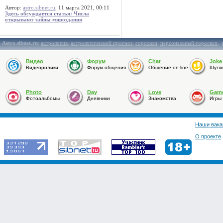
Автор:
astro.sibnet.ru
, 11 марта 2021, 00:11
Здесь обсуждается статья: Числа
открывают тайны мироздания
Astro.sibnet.ru
:
астрология
,
астрологический прогноз
,
гороскоп
,
персональный гороскоп
,
Видео
Форум
Chat
Joke
Видеоролики
Форум общения
Общение on-line
Шутк
Photo
Day
Love
Gam
Фотоальбомы
Дневники
Знакомства
Игры
Наши вака
О проекте