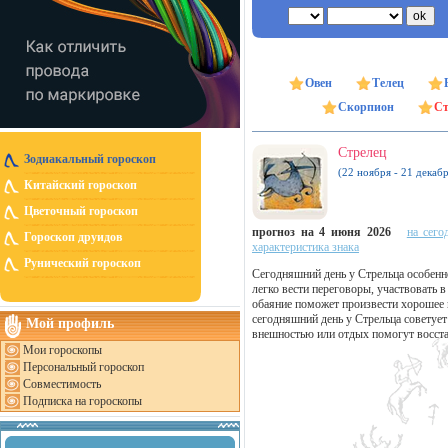
Овен
Телец
Скорпион
Ст
Стрелец
Зодиакальный гороскоп
(22 ноября - 21 декабр
Китайский гороскоп
Цветочный гороскоп
прогноз на 4 июня 2026
на сего
Гороскоп друидов
характеристика знака
Рунический гороскоп
Сегодняшний день у Стрельца особенн
легко вести переговоры, участвовать
обаяние поможет произвести хорошее 
сегодняшний день у Стрельца советует
Мой профиль
внешностью или отдых помогут восста
Мои гороскопы
Персональный гороскоп
Совместимость
Подписка на гороскопы