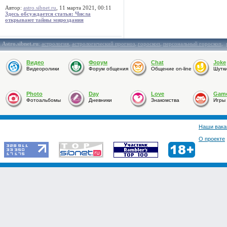
Автор:
astro.sibnet.ru
, 11 марта 2021, 00:11
Здесь обсуждается статья: Числа
открывают тайны мироздания
Astro.sibnet.ru
:
астрология
,
астрологический прогноз
,
гороскоп
,
персональный гороскоп
,
Видео
Форум
Chat
Joke
Видеоролики
Форум общения
Общение on-line
Шутк
Photo
Day
Love
Gam
Фотоальбомы
Дневники
Знакомства
Игры
Наши вака
О проекте