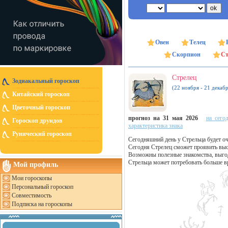
Овен
Телец
Скорпион
Ст
Стрелец
Зодиакальный гороскоп
(22 ноября - 21 декабр
Китайский гороскоп
Цветочный гороскоп
прогноз на 31 мая 2026
на сего
Гороскоп друидов
характеристика знака
Рунический гороскоп
Сегодняшний день у Стрельца будет о
Сегодня Стрелец сможет проявить выс
Возможны полезные знакомства, выгод
Стрельца может потребовать больше вр
Мой профиль
Мои гороскопы
Персональный гороскоп
Совместимость
Подписка на гороскопы