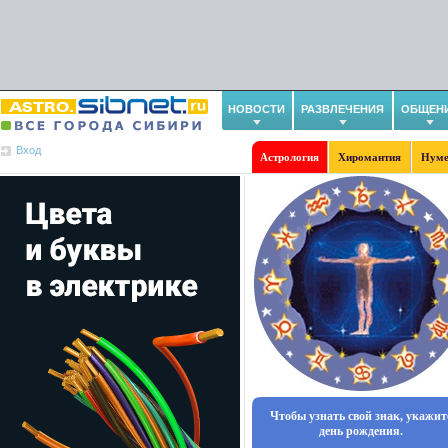
НОВОСТИ
РАЗВЛЕЧЕНИЯ
ОБЩЕН
Вход
Астрология
Хиромантия
Нуме
Чтобы узнать свой знак, укажит
день рождения.