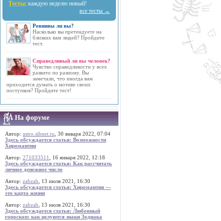
Тесты:
каждую неделю новый!
все тесты →
Ревнивы ли вы?
Насколько вы претендуете на
близких вам людей? Пройдите
тест.
Справедливый ли вы человек?
Чувство справедливости у всех
развито по разному. Вы
замечали, что иногда вам
приходится думать о мотиве своих
поступков? Пройдите тест!
На форуме
Автор:
astro.sibnet.ru
, 30 января 2022, 07:04
Здесь обсуждается статья: Возможности
Хиромантии
Автор:
271033511
, 16 января 2022, 12:18
Здесь обсуждается статья: Как рассчитать
личное денежное число
Автор:
zabzab
, 13 июля 2021, 16:30
Здесь обсуждается статья: Хиромантия —
это карта жизни
Автор:
zabzab
, 13 июля 2021, 16:30
Здесь обсуждается статья: Любовный
гороскоп: как целуются знаки Зодиака