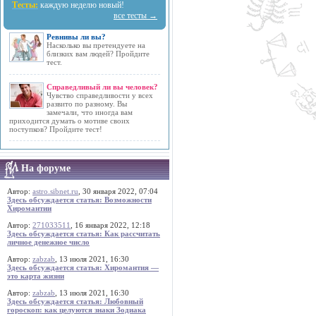
Тесты:
каждую неделю новый!
все тесты →
Ревнивы ли вы?
Насколько вы претендуете на
близких вам людей? Пройдите
тест.
Справедливый ли вы человек?
Чувство справедливости у всех
развито по разному. Вы
замечали, что иногда вам
приходится думать о мотиве своих
поступков? Пройдите тест!
На форуме
Автор:
astro.sibnet.ru
, 30 января 2022, 07:04
Здесь обсуждается статья: Возможности
Хиромантии
Автор:
271033511
, 16 января 2022, 12:18
Здесь обсуждается статья: Как рассчитать
личное денежное число
Автор:
zabzab
, 13 июля 2021, 16:30
Здесь обсуждается статья: Хиромантия —
это карта жизни
Автор:
zabzab
, 13 июля 2021, 16:30
Здесь обсуждается статья: Любовный
гороскоп: как целуются знаки Зодиака