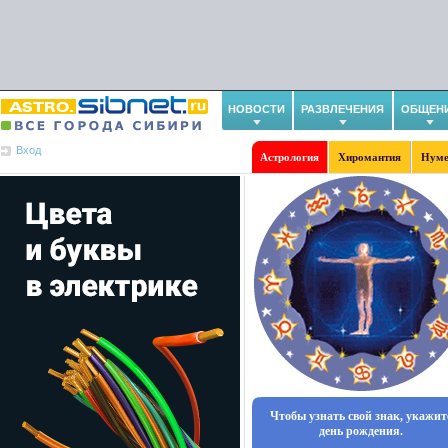
НОВОСТИ
РАЗВЛЕЧЕНИЯ
ОБЩЕН
Вход
Астрология
Хиромантия
Нуме
Чтобы узнать свой знак, укажит
день рождения.