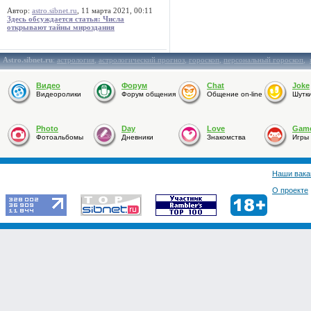
Автор:
astro.sibnet.ru
, 11 марта 2021, 00:11
Здесь обсуждается статья: Числа
открывают тайны мироздания
Astro.sibnet.ru
:
астрология
,
астрологический прогноз
,
гороскоп
,
персональный гороскоп
,
Видео
Форум
Chat
Joke
Видеоролики
Форум общения
Общение on-line
Шутк
Photo
Day
Love
Gam
Фотоальбомы
Дневники
Знакомства
Игры
Наши вака
О проекте