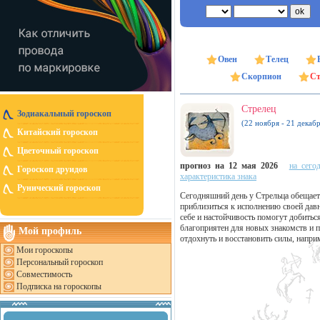
Овен
Телец
Скорпион
Ст
Стрелец
Зодиакальный гороскоп
(22 ноября - 21 декабр
Китайский гороскоп
Цветочный гороскоп
прогноз на 12 мая 2026
на сего
Гороскоп друидов
характеристика знака
Рунический гороскоп
Сегодняшний день у Стрельца обещае
приблизиться к исполнению своей дав
себе и настойчивость помогут добитьс
благоприятен для новых знакомств и 
Мой профиль
отдохнуть и восстановить силы, напри
Мои гороскопы
Персональный гороскоп
Совместимость
Подписка на гороскопы