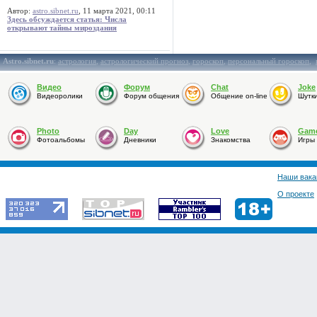
Автор:
astro.sibnet.ru
, 11 марта 2021, 00:11
Здесь обсуждается статья: Числа
открывают тайны мироздания
Astro.sibnet.ru
:
астрология
,
астрологический прогноз
,
гороскоп
,
персональный гороскоп
,
Видео
Форум
Chat
Joke
Видеоролики
Форум общения
Общение on-line
Шутк
Photo
Day
Love
Gam
Фотоальбомы
Дневники
Знакомства
Игры
Наши вака
О проекте