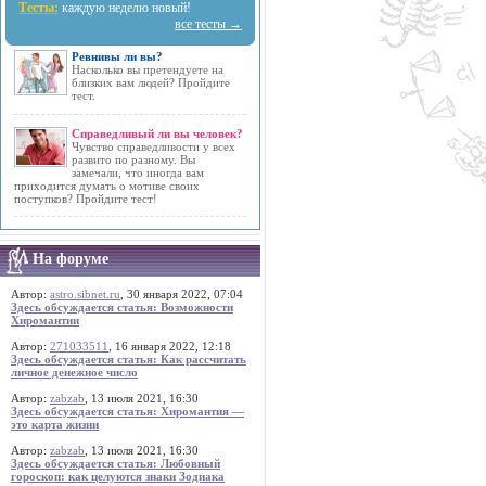
Тесты:
каждую неделю новый!
все тесты →
Ревнивы ли вы?
Насколько вы претендуете на
близких вам людей? Пройдите
тест.
Справедливый ли вы человек?
Чувство справедливости у всех
развито по разному. Вы
замечали, что иногда вам
приходится думать о мотиве своих
поступков? Пройдите тест!
На форуме
Автор:
astro.sibnet.ru
, 30 января 2022, 07:04
Здесь обсуждается статья: Возможности
Хиромантии
Автор:
271033511
, 16 января 2022, 12:18
Здесь обсуждается статья: Как рассчитать
личное денежное число
Автор:
zabzab
, 13 июля 2021, 16:30
Здесь обсуждается статья: Хиромантия —
это карта жизни
Автор:
zabzab
, 13 июля 2021, 16:30
Здесь обсуждается статья: Любовный
гороскоп: как целуются знаки Зодиака