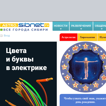
НОВОСТИ
РАЗВЛЕЧЕНИЯ
ОБЩЕН
Вход
Астрология
Хиромантия
Нуме
Чтобы узнать свой знак, укажит
день рождения.