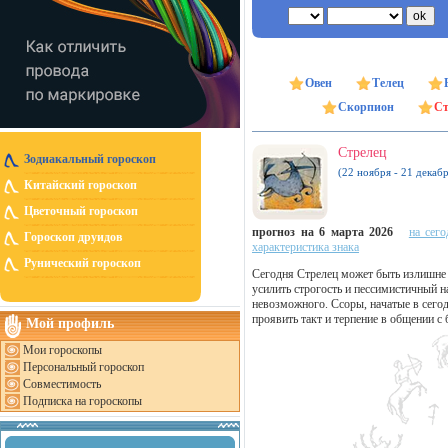
Овен
Телец
Скорпион
Ст
Стрелец
Зодиакальный гороскоп
(22 ноября - 21 декабр
Китайский гороскоп
Цветочный гороскоп
прогноз на 6 марта 2026
на сего
Гороскоп друидов
характеристика знака
Рунический гороскоп
Сегодня Стрелец может быть излишне
усилить строгость и пессимистичный н
невозможного. Ссоры, начатые в сего
проявить такт и терпение в общении с
Мой профиль
Мои гороскопы
Персональный гороскоп
Совместимость
Подписка на гороскопы